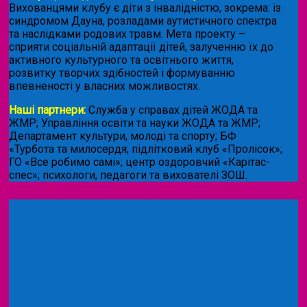
Вихованцями клубу є діти з інвалідністю, зокрема: із
синдромом Дауна, розладами аутистичного спектра
та наслідками родових травм. Мета проекту –
сприяти соціальній адаптації дітей, залученню їх до
активного культурного та освітнього життя,
розвитку творчих здібностей і формуванню
впевненості у власних можливостях.
Наші партнери:
Служба у справах дітей ЖОДА та
ЖМР; Управління освіти та науки ЖОДА та ЖМР;
Департамент культури, молоді та спорту; БФ
«Турбота та милосердя; підлітковий клуб «Пролісок»;
ГО «Все робимо самі»; центр оздоровчий «Карітас-
спес»;
психологи, педагоги та вихователі ЗОШ.