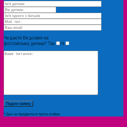
Чи даєте Ви дозвіл на
фотозйомку дитини?
Так
Ні
* Дані не передаються третім особам