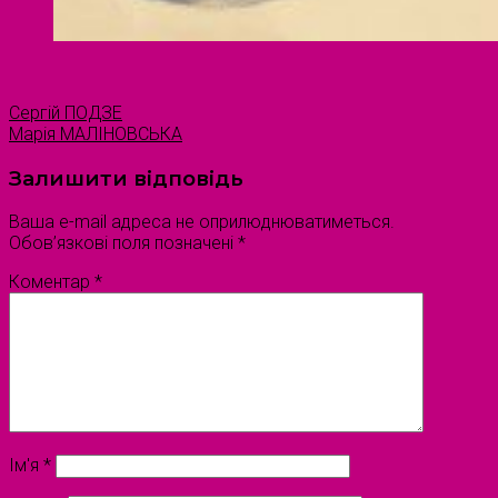
Сергій ПОДЗЕ
Марія МАЛІНОВСЬКА
Залишити відповідь
Ваша e-mail адреса не оприлюднюватиметься.
Обов’язкові поля позначені
*
Коментар
*
Ім'я
*