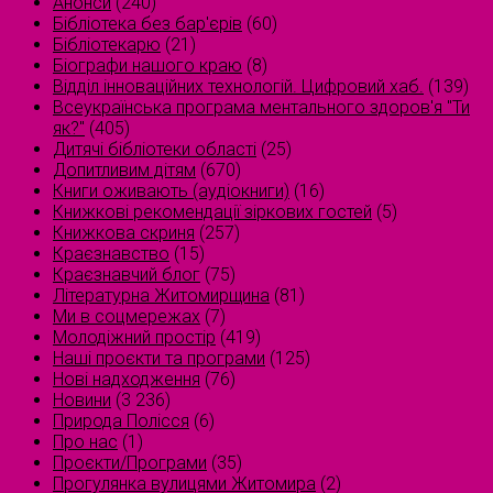
Анонси
(240)
Бібліотека без бар'єрів
(60)
Бібліотекарю
(21)
Біографи нашого краю
(8)
Відділ інноваційних технологій. Цифровий хаб.
(139)
Всеукраїнська програма ментального здоров'я "Ти
як?"
(405)
Дитячі бібліотеки області
(25)
Допитливим дітям
(670)
Книги оживають (аудіокниги)
(16)
Книжкові рекомендації зіркових гостей
(5)
Книжкова скриня
(257)
Краєзнавство
(15)
Краєзнавчий блог
(75)
Літературна Житомирщина
(81)
Ми в соцмережах
(7)
Молодіжний простір
(419)
Наші проєкти та програми
(125)
Нові надходження
(76)
Новини
(3 236)
Природа Полісся
(6)
Про нас
(1)
Проєкти/Програми
(35)
Прогулянка вулицями Житомира
(2)