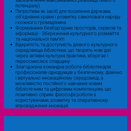
забезпечення максимальної реалізації їхнього
потенціалу)
Патріотизм як засіб для посилення держави,
об'єднання країни і розвитку самоповаги народу
і кожного громадянина
Формування безбар’єрних просторів, сервісів та
інформації - Збереження культурного розмаїття
та національної пам’яті
Відкритість та доступність дієвого культурного
середовища бібліотеки, що творить нові ідеї
через активні культурні практики, зберігає і
переосмислює спадщину
Злагоджена командна робота бібліотекарів
професіоналів-однодумців у безпечному, фізично
і віртуально інноваційному середовищі, з
можливістю постійного навчання новим
бібліотечним та цифровим компетенціям, що
позитивно сприяє філософії роботи з
користувачами, розвитку та оперативному
впровадження інновацій.