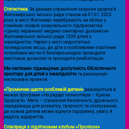
Статистика.
За даними управління охорони здоров’я
Житомирської міської ради станом на 01.01. 2025
року в місті Житомирі перебувають на обліку у
сімейних лікарів комунального підприємства
«Центр первинної медико-санітарної допомоги»
Житомирської міської ради 1209 дітей з
інвалідністю. Наразі у місті недостатньо
громадських місць, де діти з особливими освітніми
потребами могли б безперешкодно проводити
змістовне дозвілля та проходити реабілітацію.
Ми системно підвищуємо доступність бібліотечного
простору для дітей з інвалідністю
та реалізуємо
інклюзивні проекти:
«Промінчик щастя особливій дитині»
реалізується в
межах програми «На радарі гелікоптера – Країна
Здоров’я». Мета – створення безпечного, дружнього
середовища для розвитку, творчості та спілкування,
де кожна дитина може відчути підтримку, увагу й
радість відкриттів.
Співпраця з підлітковим клубом «Пролісок»
.