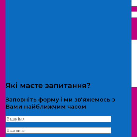
Що бажаєте замовити:
Екскурсія
Локація
Які маєте запитання?
Заповніть форму і ми зв'яжемось з
Вами найближчим часом
*Дані не передаються третім особам
Екскурсія/локація