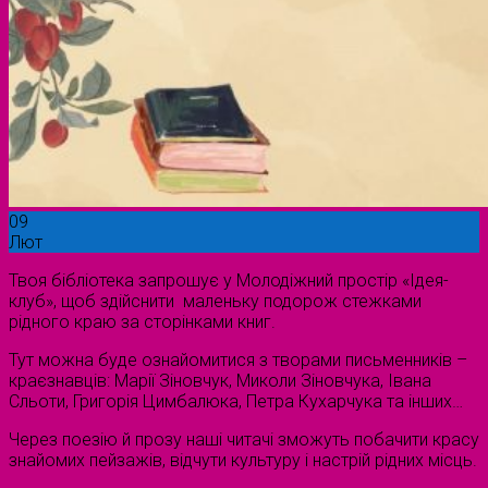
09
Лют
Твоя бібліотека запрошує у Молодіжний простір «Ідея-
клуб», щоб здійснити маленьку подорож стежками
рідного краю за сторінками книг.
Тут можна буде ознайомитися з творами письменників –
краєзнавців: Марії Зіновчук, Миколи Зіновчука, Івана
Сльоти, Григорія Цимбалюка, Петра Кухарчука та інших…
Через поезію й прозу наші читачі зможуть побачити красу
знайомих пейзажів, відчути культуру і настрій рідних місць.