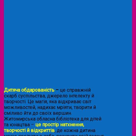
Дитяча обдарованість
–
це справжній
скарб суспільства, джерело інтелекту й
творчості. Це магія, яка відкриває світ
можливостей, надихає мріяти, творити й
сміливо йти до своїх вершин.
Житомирська обласна бібліотека для дітей
та юнацтва –
це простір натхнення,
творчості й відкриттів
, де кожна дитина