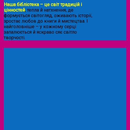
Наша бібліотека – це світ традицій і
цінностей
, тепла й натхнення, де
формується світогляд, оживають історії,
зростає любов до книги й мистецтва. І
найголовніше – у кожному серці
запалюється й яскраво сяє світло
творчості.