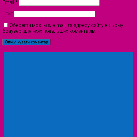
Email
*
Сайт
Зберегти моє ім'я, e-mail, та адресу сайту в цьому
браузері для моїх подальших коментарів.