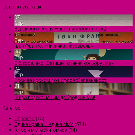
Останні публікації
07
Сер
Від щирого серця — до книжкових полиць!
07
Сер
Іван Франко. «Лисичка і журавель»
06
Сер
Бібліорелакс «Затишні читання кольору літа»
04
Сер
Крок за кроком до цифрової впевненості
01
Сер
Щира подяка нашим добродійникам!
Категорії
Євроквіз
(15)
Єдина країна — єдина сім’я
(574)
Історія міста Житомира
(14)