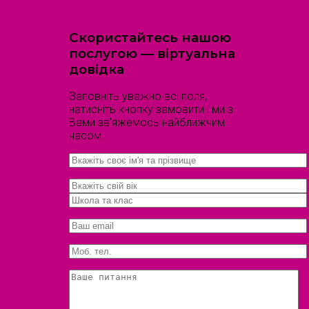
Скористайтесь нашою
послугою — віртуальна
довідка
Заповніть уважно всі поля,
натисніть кнопку замовити і ми з
Вами зв'яжемось найближчим
часом.