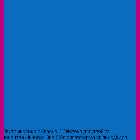
Житомирська обласна бібліотека для дітей та
юнацтва - інноваційна бібліоплатформа спільнодії для