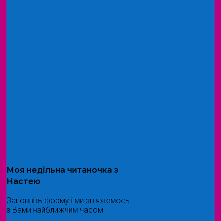
Моя
недільна читаночка
з
Настею
Заповніть форму і ми зв'яжемось
з Вами найближчим часом