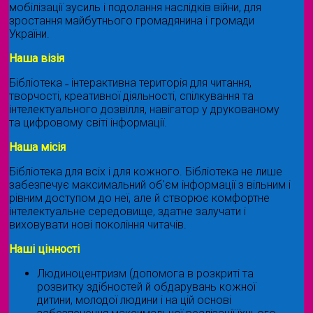
мобілізації зусиль і подолання наслідків війни, для
зростання майбутнього громадянина і громади
України.
Наша візія
Бібліотека ˗ інтерактивна територія для читання,
творчості, креативної діяльності, спілкування та
інтелектуального дозвілля, навігатор у друкованому
та цифровому світі інформації.
Наша місія
Бібліотека для всіх і для кожного. Бібліотека не лише
забезпечує максимальний об'єм інформації з вільним і
рівним доступом до неї, але й створює комфортне
інтелектуальне середовище, здатне залучати і
виховувати нові покоління читачів.
Наші цінності
Людиноцентризм (допомога в розкриті та
розвитку здібностей й обдарувань кожної
дитини, молодої людини і на цій основі