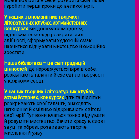
може повірити в себе, розкрити свій талант
і зробити перші кроки до великої мрії.
У наших різноманітних творчих і
літературних клубах, артмайстернях,
конкурсах
ми допомагаємо дітям,
підліткам та молоді розкрити свої
здібності, сформувати художній смак,
навчитися відчувати мистецтво й емоційно
зростати.
Наша бібліотека – це світ традицій і
цінностей
, де народжується віра в себе,
розквітають таланти й сяє світло творчості
у кожному серці.
У наших творчих і літературних клубах,
артмайстернях, конкурсах
діти та підлітки
розкривають свої таланти, знаходять
натхнення й сміливо відкривають світові
свої мрії. Тут вони вчаться тонко відчувати
й розуміти мистецтво, бачити красу в слові,
звуці та образі, розвивають творче
мислення й уяву.