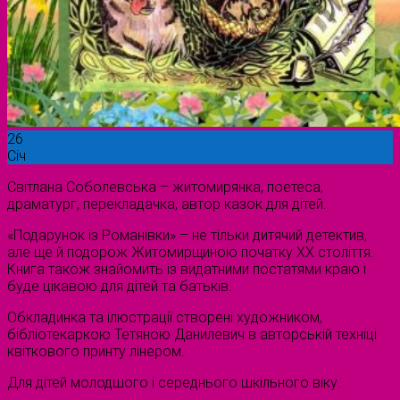
26
Січ
Світлана Соболевська – житомирянка, поетеса,
драматург, перекладачка, автор казок для дітей.
«Подарунок із Романівки» – не тільки дитячий детектив,
але ще й подорож Житомирщиною початку ХХ століття.
Книга також знайомить із видатними постатями краю і
буде цікавою для дітей та батьків.
Обкладинка та ілюстрації створені художником,
бібліотекаркою Тетяною Данилевич в авторській техніці
квіткового принту лінером.
Для дітей молодшого і середнього шкільного віку.