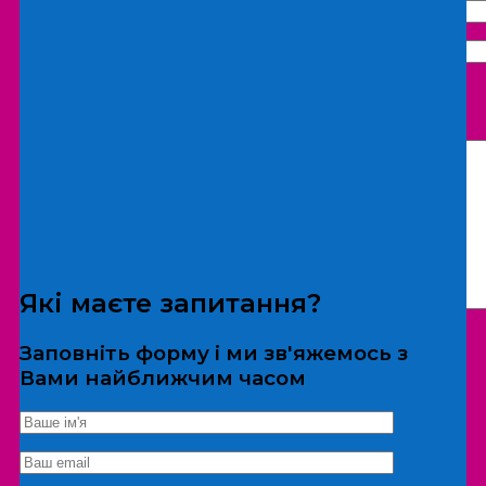
Що бажаєте замовити:
Екскурсія
Локація
Які маєте запитання?
Заповніть форму і ми зв'яжемось з
Вами найближчим часом
*Дані не передаються третім особам
Екскурсія/локація