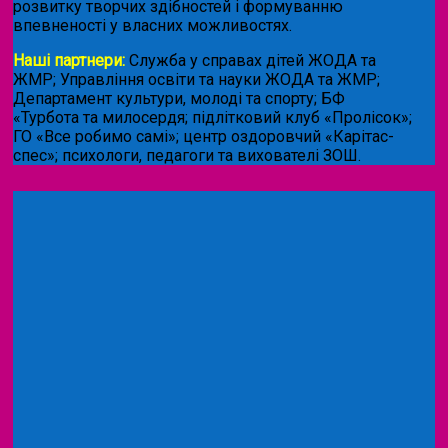
розвитку творчих здібностей і формуванню
впевненості у власних можливостях.
Наші партнери:
Служба у справах дітей ЖОДА та
ЖМР; Управління освіти та науки ЖОДА та ЖМР;
Департамент культури, молоді та спорту; БФ
«Турбота та милосердя; підлітковий клуб «Пролісок»;
ГО «Все робимо самі»; центр оздоровчий «Карітас-
спес»;
психологи, педагоги та вихователі ЗОШ.