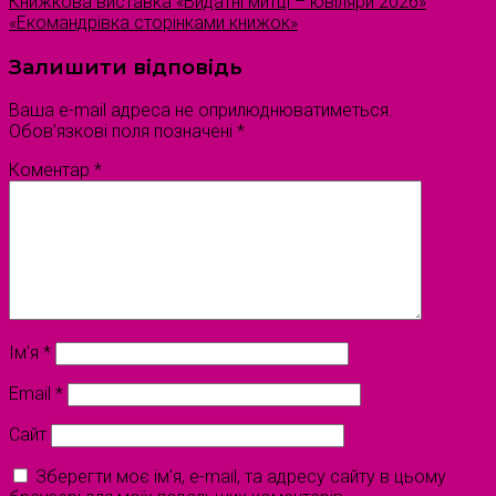
Книжкова виставка «Видатні митці – ювіляри 2026»
«Екомандрівка сторінками книжок»
Залишити відповідь
Ваша e-mail адреса не оприлюднюватиметься.
Обов’язкові поля позначені
*
Коментар
*
Ім'я
*
Email
*
Сайт
Зберегти моє ім'я, e-mail, та адресу сайту в цьому