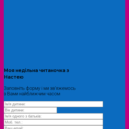
Моя
недільна читаночка
з
Настею
Заповніть форму і ми зв'яжемось
з Вами найближчим часом