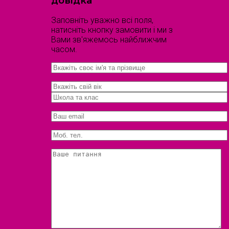
довідка
Заповніть уважно всі поля,
натисніть кнопку замовити і ми з
Вами зв'яжемось найближчим
часом.