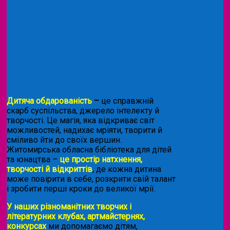
Дитяча обдарованість
–
це справжній
скарб суспільства, джерело інтелекту й
творчості. Це магія, яка відкриває світ
можливостей, надихає мріяти, творити й
сміливо йти до своїх вершин.
Житомирська обласна бібліотека для дітей
та юнацтва –
це простір натхнення,
творчості й відкриттів
, де кожна дитина
може повірити в себе, розкрити свій талант
і зробити перші кроки до великої мрії.
У наших різноманітних творчих і
літературних клубах, артмайстернях,
конкурсах
ми допомагаємо дітям,