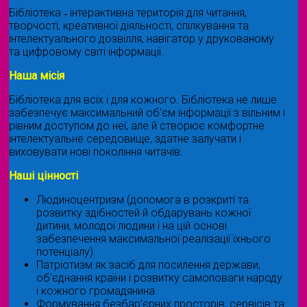
Бібліотека ˗ інтерактивна територія для читання,
творчості, креативної діяльності, спілкування та
інтелектуального дозвілля, навігатор у друкованому
та цифровому світі інформації.
Наша місія
Бібліотека для всіх і для кожного. Бібліотека не лише
забезпечує максимальний об'єм інформації з вільним і
рівним доступом до неї, але й створює комфортне
інтелектуальне середовище, здатне залучати і
виховувати нові покоління читачів.
Наші цінності
Людиноцентризм (допомога в розкриті та
розвитку здібностей й обдарувань кожної
дитини, молодої людини і на цій основі
забезпечення максимальної реалізації їхнього
потенціалу)
Патріотизм як засіб для посилення держави,
об'єднання країни і розвитку самоповаги народу
і кожного громадянина
Формування безбар’єрних просторів, сервісів та