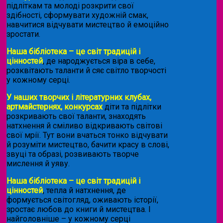
підліткам та молоді розкрити свої
здібності, сформувати художній смак,
навчитися відчувати мистецтво й емоційно
зростати.
Наша бібліотека – це світ традицій і
цінностей
, де народжується віра в себе,
розквітають таланти й сяє світло творчості
у кожному серці.
У наших творчих і літературних клубах,
артмайстернях, конкурсах
діти та підлітки
розкривають свої таланти, знаходять
натхнення й сміливо відкривають світові
свої мрії. Тут вони вчаться тонко відчувати
й розуміти мистецтво, бачити красу в слові,
звуці та образі, розвивають творче
мислення й уяву.
Наша бібліотека – це світ традицій і
цінностей
, тепла й натхнення, де
формується світогляд, оживають історії,
зростає любов до книги й мистецтва. І
найголовніше – у кожному серці