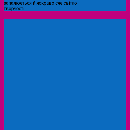
запалюється й яскраво сяє світло
творчості.