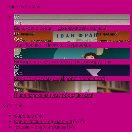
Останні публікації
07
Сер
Від щирого серця — до книжкових полиць!
07
Сер
Іван Франко. «Лисичка і журавель»
06
Сер
Бібліорелакс «Затишні читання кольору літа»
04
Сер
Крок за кроком до цифрової впевненості
01
Сер
Щира подяка нашим добродійникам!
Категорії
Євроквіз
(15)
Єдина країна — єдина сім’я
(574)
Історія міста Житомира
(14)