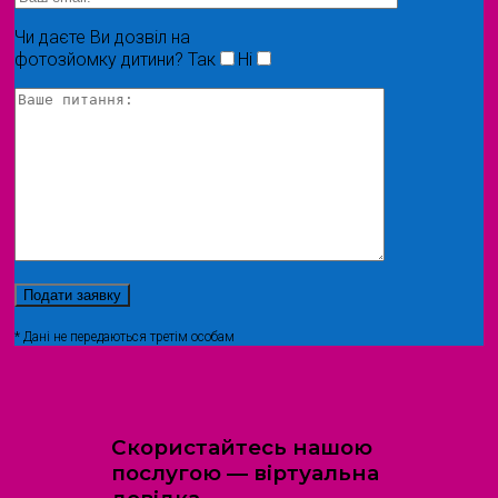
Чи даєте Ви дозвіл на
фотозйомку дитини?
Так
Ні
* Дані не передаються третім особам
Скористайтесь нашою
послугою — віртуальна