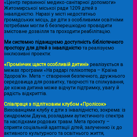
«Центр первинної медико-санітарної допомоги»
Житомирської міської ради 1209 дітей з
інвалідністю. Наразі у місті недостатньо
громадських місць, де діти з особливими освітніми
потребами могли б безперешкодно проводити
змістовне дозвілля та проходити реабілітацію.
Ми системно підвищуємо доступність бібліотечного
простору для дітей з інвалідністю
та реалізуємо
інклюзивні проекти:
«Промінчик щастя особливій дитині»
реалізується в
межах програми «На радарі гелікоптера – Країна
Здоров’я». Мета – створення безпечного, дружнього
середовища для розвитку, творчості та спілкування,
де кожна дитина може відчути підтримку, увагу й
радість відкриттів.
Співпраця з підлітковим клубом «Пролісок»
.
Вихованцями клубу є діти з інвалідністю, зокрема: із
синдромом Дауна, розладами аутистичного спектра
та наслідками родових травм. Мета проекту –
сприяти соціальній адаптації дітей, залученню їх до
активного культурного та освітнього життя,