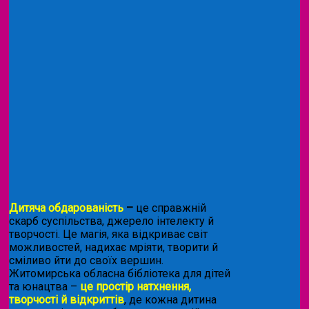
Дитяча обдарованість
–
це справжній
скарб суспільства, джерело інтелекту й
творчості. Це магія, яка відкриває світ
можливостей, надихає мріяти, творити й
сміливо йти до своїх вершин.
Житомирська обласна бібліотека для дітей
та юнацтва –
це простір натхнення,
творчості й відкриттів
, де кожна дитина