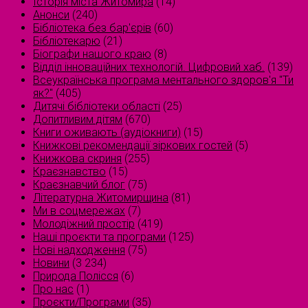
Історія міста Житомира
(14)
Анонси
(240)
Бібліотека без бар'єрів
(60)
Бібліотекарю
(21)
Біографи нашого краю
(8)
Відділ інноваційних технологій. Цифровий хаб.
(139)
Всеукраїнська програма ментального здоров'я "Ти
як?"
(405)
Дитячі бібліотеки області
(25)
Допитливим дітям
(670)
Книги оживають (аудіокниги)
(15)
Книжкові рекомендації зіркових гостей
(5)
Книжкова скриня
(255)
Краєзнавство
(15)
Краєзнавчий блог
(75)
Літературна Житомирщина
(81)
Ми в соцмережах
(7)
Молодіжний простір
(419)
Наші проєкти та програми
(125)
Нові надходження
(75)
Новини
(3 234)
Природа Полісся
(6)
Про нас
(1)
Проєкти/Програми
(35)