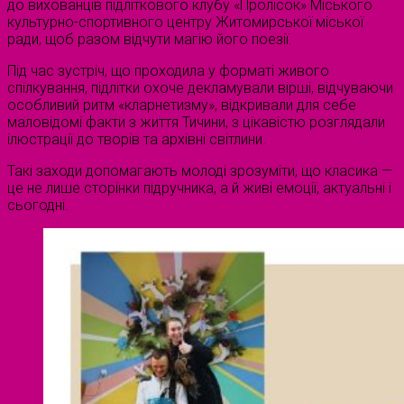
до вихованців підліткового клубу «Пролісок» Міського
культурно-спортивного центру Житомирської міської
ради, щоб разом відчути магію його поезії.
Під час зустріч, що проходила у форматі живого
спілкування, підлітки охоче декламували вірші, відчуваючи
особливий ритм «кларнетизму», відкривали для себе
маловідомі факти з життя Тичини, з цікавістю розглядали
ілюстрації до творів та архівні світлини.
Такі заходи допомагають молоді зрозуміти, що класика —
це не лише сторінки підручника, а й живі емоції, актуальні і
сьогодні.