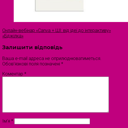
Онлайн-вебінар «Canva + ШІ: від ідеї до інтерактиву»
«Бджілка»
Залишити відповідь
Ваша e-mail адреса не оприлюднюватиметься.
Обов’язкові поля позначені
*
Коментар
*
Ім'я
*