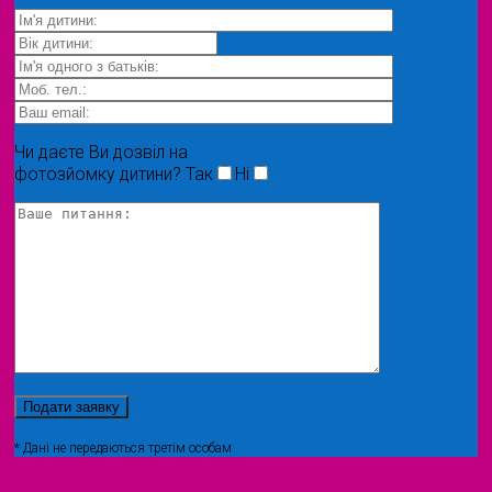
Чи даєте Ви дозвіл на
фотозйомку дитини?
Так
Ні
* Дані не передаються третім особам