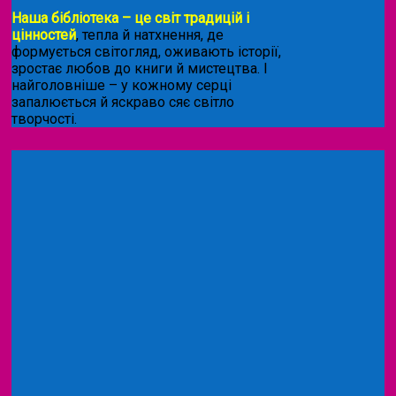
Наша бібліотека – це світ традицій і
цінностей
, тепла й натхнення, де
формується світогляд, оживають історії,
зростає любов до книги й мистецтва. І
найголовніше – у кожному серці
запалюється й яскраво сяє світло
творчості.