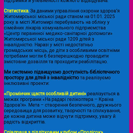
підтримки й упевненості кожного відвідувача.
Статистика.
За даними управління охорони здоров’я
Житомирської міської ради станом на 01.01. 2025
року в місті Житомирі перебувають на обліку у
сімейних лікарів комунального підприємства
«Центр первинної медико-санітарної допомоги»
Житомирської міської ради 1209 дітей з
інвалідністю. Наразі у місті недостатньо
громадських місць, де діти з особливими освітніми
потребами могли б безперешкодно проводити
змістовне дозвілля та проходити реабілітацію.
Ми системно підвищуємо доступність бібліотечного
простору для дітей з інвалідністю
та реалізуємо
інклюзивні проекти:
«Промінчик щастя особливій дитині»
реалізується в
межах програми «На радарі гелікоптера – Країна
Здоров’я». Мета – створення безпечного, дружнього
середовища для розвитку, творчості та спілкування,
де кожна дитина може відчути підтримку, увагу й
радість відкриттів.
Співпраця з підлітковим клубом «Пролісок»
.