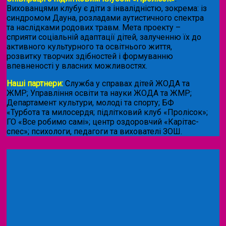
Вихованцями клубу є діти з інвалідністю, зокрема: із
синдромом Дауна, розладами аутистичного спектра
та наслідками родових травм. Мета проекту –
сприяти соціальній адаптації дітей, залученню їх до
активного культурного та освітнього життя,
розвитку творчих здібностей і формуванню
впевненості у власних можливостях.
Наші партнери:
Служба у справах дітей ЖОДА та
ЖМР; Управління освіти та науки ЖОДА та ЖМР;
Департамент культури, молоді та спорту; БФ
«Турбота та милосердя; підлітковий клуб «Пролісок»;
ГО «Все робимо самі»; центр оздоровчий «Карітас-
спес»;
психологи, педагоги та вихователі ЗОШ.