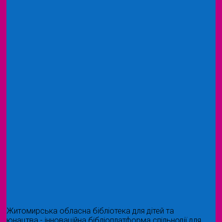
Житомирська обласна бібліотека для дітей та
юнацтва - інноваційна бібліоплатформа спільнодії для