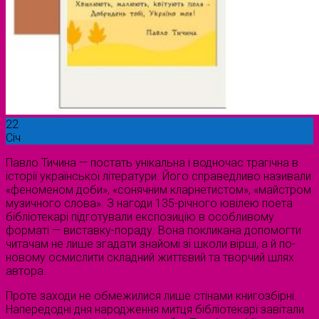
22
Січ
Павло Тичина — постать унікальна і водночас трагічна в
історії української літератури. Його справедливо називали
«феноменом доби», «сонячним кларнетистом», «майстром
музичного слова». З нагоди 135-річного ювілею поета
бібліотекарі підготували експозицію в особливому
форматі — виставку-пораду. Вона покликана допомогти
читачам не лише згадати знайомі зі школи вірші, а й по-
новому осмислити складний життєвий та творчий шлях
автора.
Проте заходи не обмежилися лише стінами книгозбірні.
Напередодні дня народження митця бібліотекарі завітали