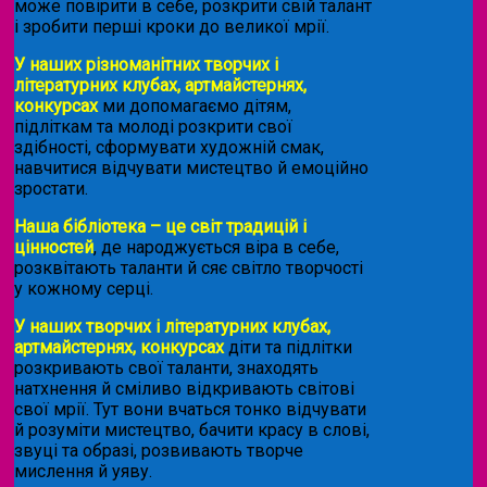
може повірити в себе, розкрити свій талант
і зробити перші кроки до великої мрії.
У наших різноманітних творчих і
літературних клубах, артмайстернях,
конкурсах
ми допомагаємо дітям,
підліткам та молоді розкрити свої
здібності, сформувати художній смак,
навчитися відчувати мистецтво й емоційно
зростати.
Наша бібліотека – це світ традицій і
цінностей
, де народжується віра в себе,
розквітають таланти й сяє світло творчості
у кожному серці.
У наших творчих і літературних клубах,
артмайстернях, конкурсах
діти та підлітки
розкривають свої таланти, знаходять
натхнення й сміливо відкривають світові
свої мрії. Тут вони вчаться тонко відчувати
й розуміти мистецтво, бачити красу в слові,
звуці та образі, розвивають творче
мислення й уяву.