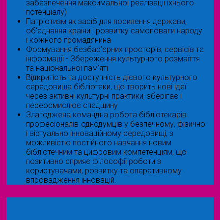
забезпечення максимальної реалізації їхнього
потенціалу)
Патріотизм як засіб для посилення держави,
об'єднання країни і розвитку самоповаги народу
і кожного громадянина
Формування безбар’єрних просторів, сервісів та
інформації - Збереження культурного розмаїття
та національної пам’яті
Відкритість та доступність дієвого культурного
середовища бібліотеки, що творить нові ідеї
через активні культурні практики, зберігає і
переосмислює спадщину
Злагоджена командна робота бібліотекарів
професіоналів-однодумців у безпечному, фізично
і віртуально інноваційному середовищі, з
можливістю постійного навчання новим
бібліотечним та цифровим компетенціям, що
позитивно сприяє філософії роботи з
користувачами, розвитку та оперативному
впровадження інновацій.