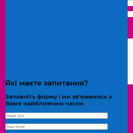
Що бажаєте замовити:
Екскурсія
Локація
Які маєте запитання?
Заповніть форму і ми зв'яжемось з
Вами найближчим часом
*Дані не передаються третім особам
Екскурсія/локація