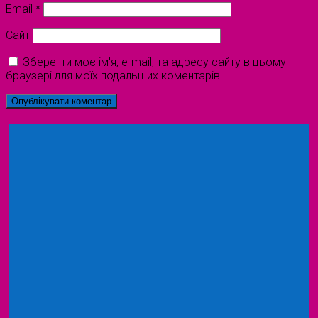
Email
*
Сайт
Зберегти моє ім'я, e-mail, та адресу сайту в цьому
браузері для моїх подальших коментарів.