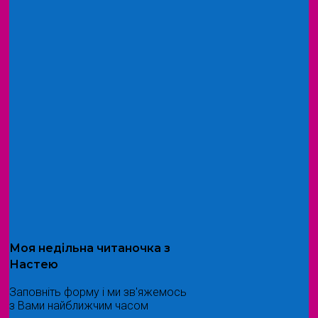
Моя
недільна читаночка
з
Настею
Заповніть форму і ми зв'яжемось
з Вами найближчим часом