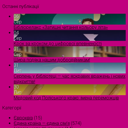
Останні публікації
06
Сер
Бібліорелакс «Затишні читання кольору літа»
04
Сер
Крок за кроком до цифрової впевненості
01
Сер
Щира подяка нашим добродійникам!
31
Лип
Серпень у бібліотеці — час яскравих вражень і нових
відкриттів!
30
Лип
Медовий код Поліського краю: імена переможців
Категорії
Євроквіз
(15)
Єдина країна — єдина сім’я
(574)