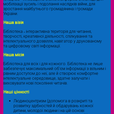
мобілізації зусиль і подолання наслідків війни, для
зростання майбутнього громадянина і громади
України.
Наша візія
Бібліотека ˗ інтерактивна територія для читання,
творчості, креативної діяльності, спілкування та
інтелектуального дозвілля, навігатор у друкованому
та цифровому світі інформації.
Наша місія
Бібліотека для всіх і для кожного. Бібліотека не лише
забезпечує максимальний об'єм інформації з вільним і
рівним доступом до неї, але й створює комфортне
інтелектуальне середовище, здатне залучати і
виховувати нові покоління читачів.
Наші цінності
Людиноцентризм (допомога в розкриті та
розвитку здібностей й обдарувань кожної
дитини, молодої людини і на цій основі