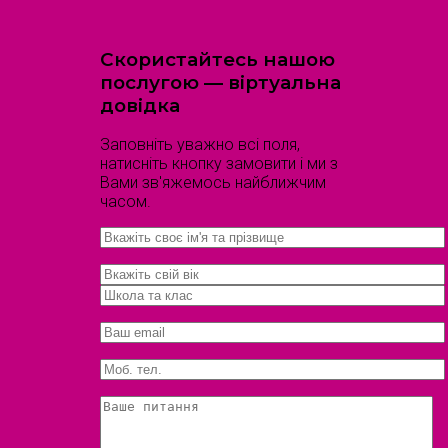
Скористайтесь нашою
послугою — віртуальна
довідка
Заповніть уважно всі поля,
натисніть кнопку замовити і ми з
Вами зв'яжемось найближчим
часом.