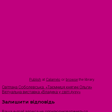
Publish
at
Calaméo
or
browse
the library.
Світлана Соболевська. «Таємниця княгині Ольги»
Віртуальна виставка «Владика у світі духу»
Залишити відповідь
Ваша e-mail адреса не оприлюднюватиметься.