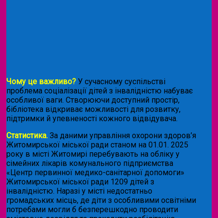
Чому це важливо?
У сучасному суспільстві
проблема соціалізації дітей з інвалідністю набуває
особливої ваги. Створюючи доступний простір,
бібліотека відкриває можливості для розвитку,
підтримки й упевненості кожного відвідувача.
Статистика.
За даними управління охорони здоров’я
Житомирської міської ради станом на 01.01. 2025
року в місті Житомирі перебувають на обліку у
сімейних лікарів комунального підприємства
«Центр первинної медико-санітарної допомоги»
Житомирської міської ради 1209 дітей з
інвалідністю. Наразі у місті недостатньо
громадських місць, де діти з особливими освітніми
потребами могли б безперешкодно проводити