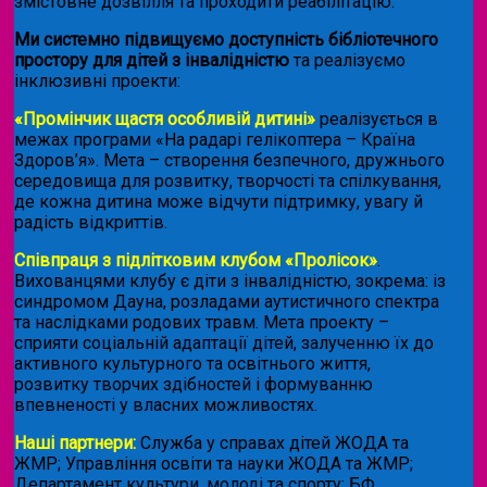
змістовне дозвілля та проходити реабілітацію.
Ми системно підвищуємо доступність бібліотечного
простору для дітей з інвалідністю
та реалізуємо
інклюзивні проекти:
«Промінчик щастя особливій дитині»
реалізується в
межах програми «На радарі гелікоптера – Країна
Здоров’я». Мета – створення безпечного, дружнього
середовища для розвитку, творчості та спілкування,
де кожна дитина може відчути підтримку, увагу й
радість відкриттів.
Співпраця з підлітковим клубом «Пролісок»
.
Вихованцями клубу є діти з інвалідністю, зокрема: із
синдромом Дауна, розладами аутистичного спектра
та наслідками родових травм. Мета проекту –
сприяти соціальній адаптації дітей, залученню їх до
активного культурного та освітнього життя,
розвитку творчих здібностей і формуванню
впевненості у власних можливостях.
Наші партнери:
Служба у справах дітей ЖОДА та
ЖМР; Управління освіти та науки ЖОДА та ЖМР;
Департамент культури, молоді та спорту; БФ