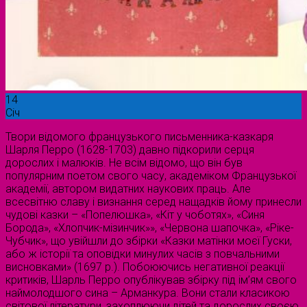
14
Січ
Твори відомого французького письменника-казкаря
Шарля Перро (1628-1703) давно підкорили серця
дорослих і малюків. Не всім відомо, що він був
популярним поетом свого часу, академіком Французької
академії, автором видатних наукових праць. Але
всесвітню славу і визнання серед нащадків йому принесли
чудові казки – «Попелюшка», «Кіт у чоботях», «Синя
Борода», «Хлопчик-мізинчик»», «Червона шапочка», «Ріке-
Чубчик», що увійшли до збірки «Казки матінки моєї Гуски,
або ж історії та оповідки минулих часів з повчальними
висновками» (1697 р.). Побоюючись негативної реакції
критиків, Шарль Перро опублікував збірку під ім’ям свого
наймолодшого сина – Арманкура. Вони стали класикою
світової літератури, захоплюючи дітей та дорослих своєю