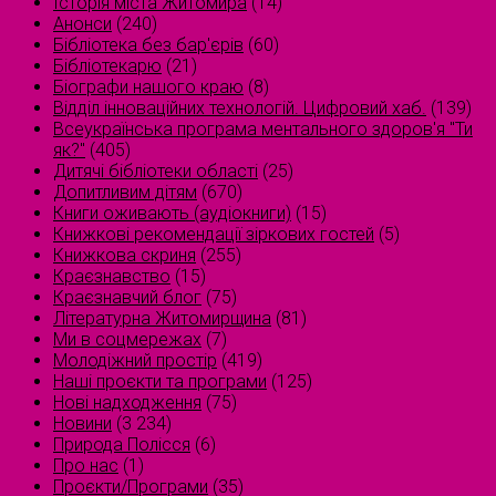
Історія міста Житомира
(14)
Анонси
(240)
Бібліотека без бар'єрів
(60)
Бібліотекарю
(21)
Біографи нашого краю
(8)
Відділ інноваційних технологій. Цифровий хаб.
(139)
Всеукраїнська програма ментального здоров'я "Ти
як?"
(405)
Дитячі бібліотеки області
(25)
Допитливим дітям
(670)
Книги оживають (аудіокниги)
(15)
Книжкові рекомендації зіркових гостей
(5)
Книжкова скриня
(255)
Краєзнавство
(15)
Краєзнавчий блог
(75)
Літературна Житомирщина
(81)
Ми в соцмережах
(7)
Молодіжний простір
(419)
Наші проєкти та програми
(125)
Нові надходження
(75)
Новини
(3 234)
Природа Полісся
(6)
Про нас
(1)
Проєкти/Програми
(35)