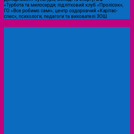
«Турбота та милосердя; підлітковий клуб «Пролісок»;
ГО «Все робимо самі»; центр оздоровчий «Карітас-
спес»;
психологи, педагоги та вихователі ЗОШ.