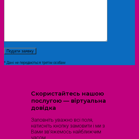
* Дані не передаються третім особам
Скористайтесь нашою
послугою — віртуальна
довідка
Заповніть уважно всі поля,
натисніть кнопку замовити і ми з
Вами зв'яжемось найближчим
часом.