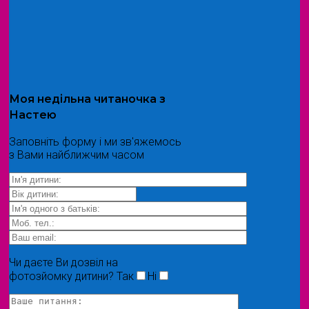
Моя
недільна читаночка
з
Настею
Заповніть форму і ми зв'яжемось
з Вами найближчим часом
Чи даєте Ви дозвіл на
фотозйомку дитини?
Так
Ні