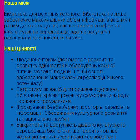
Наша місія
Бібліотека для всіх і для кожного. Бібліотека не лише
забезпечує максимальний об'єм інформації з вільним і
рівним доступом до неї, але й створює комфортне
інтелектуальне середовище, здатне залучати і
виховувати нові покоління читачів.
Наші цінності
Людиноцентризм (допомога в розкриті та
розвитку здібностей й обдарувань кожної
дитини, молодої людини і на цій основі
забезпечення максимальної реалізації їхнього
потенціалу)
Патріотизм як засіб для посилення держави,
об'єднання країни і розвитку самоповаги народу
і кожного громадянина
Формування безбар’єрних просторів, сервісів та
інформації - Збереження культурного розмаїття
та національної пам’яті
Відкритість та доступність дієвого культурного
середовища бібліотеки, що творить нові ідеї
через активні культурні практики, зберігає і