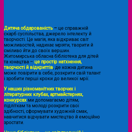
Дитяча обдарованість
–
це справжній
скарб суспільства, джерело інтелекту й
творчості. Це магія, яка відкриває світ
можливостей, надихає мріяти, творити й
сміливо йти до своїх вершин.
Житомирська обласна бібліотека для дітей
та юнацтва –
це простір натхнення,
творчості й відкриттів
, де кожна дитина
може повірити в себе, розкрити свій талант
і зробити перші кроки до великої мрії.
У наших різноманітних творчих і
літературних клубах, артмайстернях,
конкурсах
ми допомагаємо дітям,
підліткам та молоді розкрити свої
здібності, сформувати художній смак,
навчитися відчувати мистецтво й емоційно
зростати.