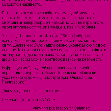
мудрістю і чарівністю.
Більшість його казок знайшли своє відображення в
операх, балетах, фільмах та театральних виставах. І
сьогодні ці неперевершені казкові історії не втрачають
своєї актуальності та, як і раніше, цікаві й улюблені.
У книжці Шарля Перро «Казки» (1964 р.) зібрано
найвідоміші твори, перекладені майже всіма мовами
світу. Деякі з них було надруковано українською мовою
вперше. Казки французького письменника розповідають
читачу про відданість і вірність, повагу і кохання, про те,
що диво часом може перетворюватись на реальність.
Із французької для дітей переказав український
перекладач, журналіст Роман Терещенко. Малюнки
української художниці, ілюстраторки Олександри
Павловської.
Для молодшого шкільного віку.
Виконавець: Тетяна ВАКУЛІЧ
View this publication on Calaméo