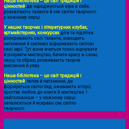
Наша бібліотека – це світ традицій і
цінностей
, де народжується віра в себе,
розквітають таланти й сяє світло творчості
у кожному серці.
У наших творчих і літературних клубах,
артмайстернях, конкурсах
діти та підлітки
розкривають свої таланти, знаходять
натхнення й сміливо відкривають світові
свої мрії. Тут вони вчаться тонко відчувати
й розуміти мистецтво, бачити красу в слові,
звуці та образі, розвивають творче
мислення й уяву.
Наша бібліотека – це світ традицій і
цінностей
, тепла й натхнення, де
формується світогляд, оживають історії,
зростає любов до книги й мистецтва. І
найголовніше – у кожному серці
запалюється й яскраво сяє світло
творчості.