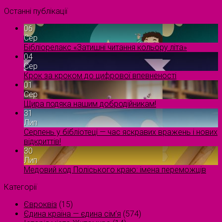
Останні публікації
06
Сер
Бібліорелакс «Затишні читання кольору літа»
04
Сер
Крок за кроком до цифрової впевненості
01
Сер
Щира подяка нашим добродійникам!
31
Лип
Серпень у бібліотеці — час яскравих вражень і нових
відкриттів!
30
Лип
Медовий код Поліського краю: імена переможців
Категорії
Євроквіз
(15)
Єдина країна — єдина сім’я
(574)