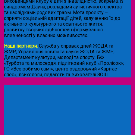
Вихованцями клубу є діти з інвалідністю, зокрема: із
синдромом Дауна, розладами аутистичного спектра
та наслідками родових травм. Мета проекту –
сприяти соціальній адаптації дітей, залученню їх до
активного культурного та освітнього життя,
розвитку творчих здібностей і формуванню
впевненості у власних можливостях.
Наші партнери:
Служба у справах дітей ЖОДА та
ЖМР; Управління освіти та науки ЖОДА та ЖМР;
Департамент культури, молоді та спорту; БФ
«Турбота та милосердя; підлітковий клуб «Пролісок»;
ГО «Все робимо самі»; центр оздоровчий «Карітас-
спес»;
психологи, педагоги та вихователі ЗОШ.