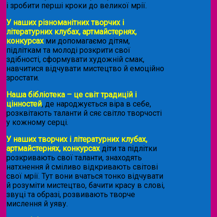
і зробити перші кроки до великої мрії.
У наших різноманітних творчих і
літературних клубах, артмайстернях,
конкурсах
ми допомагаємо дітям,
підліткам та молоді розкрити свої
здібності, сформувати художній смак,
навчитися відчувати мистецтво й емоційно
зростати.
Наша бібліотека – це світ традицій і
цінностей
, де народжується віра в себе,
розквітають таланти й сяє світло творчості
у кожному серці.
У наших творчих і літературних клубах,
артмайстернях, конкурсах
діти та підлітки
розкривають свої таланти, знаходять
натхнення й сміливо відкривають світові
свої мрії. Тут вони вчаться тонко відчувати
й розуміти мистецтво, бачити красу в слові,
звуці та образі, розвивають творче
мислення й уяву.