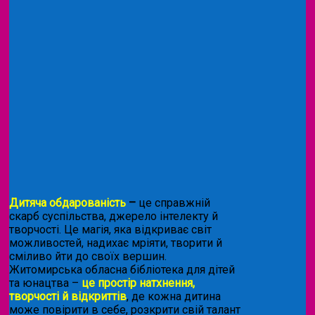
Дитяча обдарованість
–
це справжній
скарб суспільства, джерело інтелекту й
творчості. Це магія, яка відкриває світ
можливостей, надихає мріяти, творити й
сміливо йти до своїх вершин.
Житомирська обласна бібліотека для дітей
та юнацтва –
це простір натхнення,
творчості й відкриттів
, де кожна дитина
може повірити в себе, розкрити свій талант