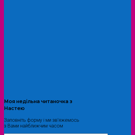
Моя
недільна читаночка
з
Настею
Заповніть форму і ми зв'яжемось
з Вами найближчим часом