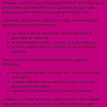
путівник у світ емоцій, створений ЮНЕСКО та MIUManga за
фінансової підтримки Японії, що допомагає підліткам
краще зрозуміти себе та власний внутрішній стан.
У форматі захопливої графічної оповіді читачі знайдуть
відповіді на важливі запитання:
що таке психічне здоров’я і чому воно таке ж
важливе, як і фізичне;
як розпізнавати стрес, тривогу та власні емоції;
до кого звернутися по допомогу і як не боятися її
просити.
Манга містить практичні інструменти для щоденної
підтримки:
інтерактивні вправи, зокрема тест «Як я почуваюся
сьогодні?»;
поради-пам’ятки для зниження напруги і пошуку
внутрішньої рівноваги;
навички самодопомоги та підтримки близьких.
«Сомнус» допомагає молоді говорити про переживання,
усвідомлювати свої почуття та робити маленькі, але