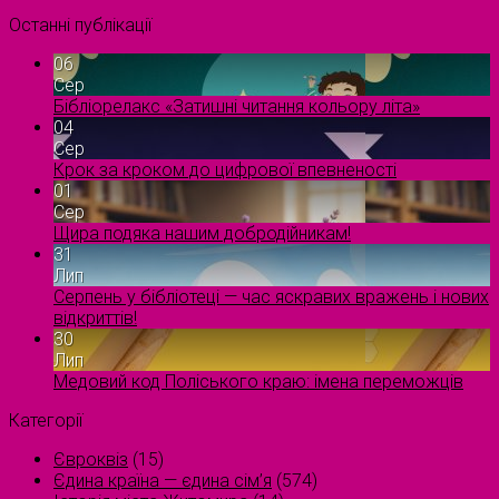
Останні публікації
06
Сер
Бібліорелакс «Затишні читання кольору літа»
04
Сер
Крок за кроком до цифрової впевненості
01
Сер
Щира подяка нашим добродійникам!
31
Лип
Серпень у бібліотеці — час яскравих вражень і нових
відкриттів!
30
Лип
Медовий код Поліського краю: імена переможців
Категорії
Євроквіз
(15)
Єдина країна — єдина сім’я
(574)