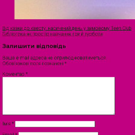
Від казки до квесту: насичений день у зимовому Teen Club
Бібліотека як простір навчання, гри й турботи
Залишити відповідь
Ваша e-mail адреса не оприлюднюватиметься.
Обов’язкові поля позначені
*
Коментар
*
Ім'я
*
Email
*