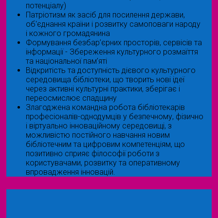
потенціалу)
Патріотизм як засіб для посилення держави,
об'єднання країни і розвитку самоповаги народу
і кожного громадянина
Формування безбар’єрних просторів, сервісів та
інформації - Збереження культурного розмаїття
та національної пам’яті
Відкритість та доступність дієвого культурного
середовища бібліотеки, що творить нові ідеї
через активні культурні практики, зберігає і
переосмислює спадщину
Злагоджена командна робота бібліотекарів
професіоналів-однодумців у безпечному, фізично
і віртуально інноваційному середовищі, з
можливістю постійного навчання новим
бібліотечним та цифровим компетенціям, що
позитивно сприяє філософії роботи з
користувачами, розвитку та оперативному
впровадження інновацій.