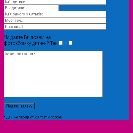
Чи даєте Ви дозвіл на
фотозйомку дитини?
Так
Ні
* Дані не передаються третім особам