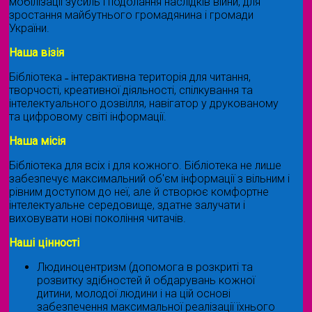
мобілізації зусиль і подолання наслідків війни, для
зростання майбутнього громадянина і громади
України.
Наша візія
Бібліотека ˗ інтерактивна територія для читання,
творчості, креативної діяльності, спілкування та
інтелектуального дозвілля, навігатор у друкованому
та цифровому світі інформації.
Наша місія
Бібліотека для всіх і для кожного. Бібліотека не лише
забезпечує максимальний об'єм інформації з вільним і
рівним доступом до неї, але й створює комфортне
інтелектуальне середовище, здатне залучати і
виховувати нові покоління читачів.
Наші цінності
Людиноцентризм (допомога в розкриті та
розвитку здібностей й обдарувань кожної
дитини, молодої людини і на цій основі
забезпечення максимальної реалізації їхнього