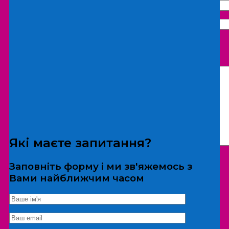
Що бажаєте замовити:
Екскурсія
Локація
Які маєте запитання?
Заповніть форму і ми зв'яжемось з
Вами найближчим часом
*Дані не передаються третім особам
Екскурсія/локація