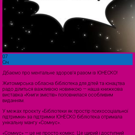
07
Січ
Дбаємо про ментальне здоров’я разом із ЮНЕСКО!
Житомирська обласна бібліотека для дітей та юнацтва
радо ділиться важливою новинкою — наша книжкова
виставка «Книги змістів» поповнилася особливим
виданням.
У межах проєкту «Бібліотеки як простір психосоціальної
підтримки» за підтримки ЮНЕСКО бібліотека отримала
унікальну мангу «Сомнус».
«Сомнус» — це не просто комікс. Це щирий і доступний