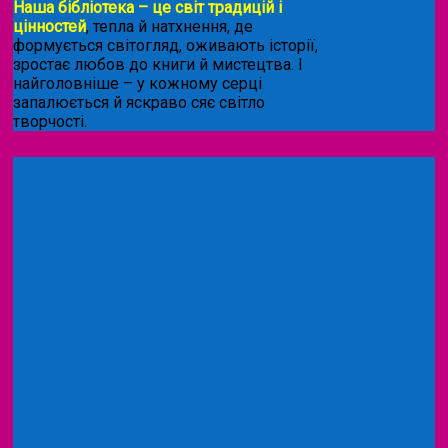
Наша бібліотека – це світ традицій і
цінностей
, тепла й натхнення, де
формується світогляд, оживають історії,
зростає любов до книги й мистецтва. І
найголовніше – у кожному серці
запалюється й яскраво сяє світло
творчості.