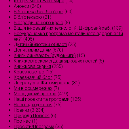
Історія міста Житомира
(14)
Анонси
(240)
Бібліотека без бар'єрів
(60)
Бібліотекарю
(21)
Біографи нашого краю
(8)
Відділ інноваційних технологій. Цифровий хаб.
(139)
Всеукраїнська програма ментального здоров'я "Ти
як?"
(405)
Дитячі бібліотеки області
(25)
Допитливим дітям
(670)
Книги оживають (аудіокниги)
(15)
Книжкові рекомендації зіркових гостей
(5)
Книжкова скриня
(255)
Краєзнавство
(15)
Краєзнавчий блог
(75)
Літературна Житомирщина
(81)
Ми в соцмережах
(7)
Молодіжний простір
(419)
Наші проєкти та програми
(125)
Нові надходження
(75)
Новини
(3 234)
Природа Полісся
(6)
Про нас
(1)
Проєкти/Програми
(35)