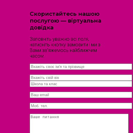
Скористайтесь нашою
послугою — віртуальна
довідка
Заповніть уважно всі поля,
натисніть кнопку замовити і ми з
Вами зв'яжемось найближчим
часом.