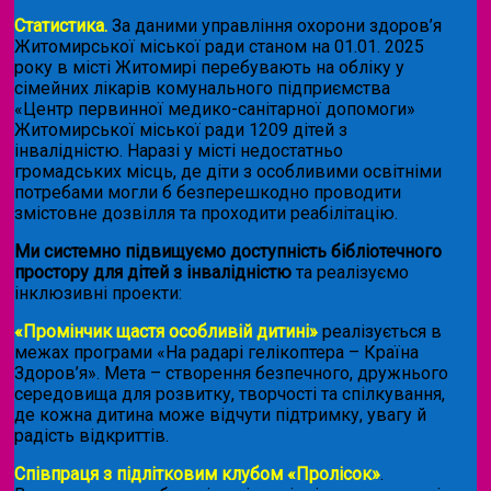
Статистика.
За даними управління охорони здоров’я
Житомирської міської ради станом на 01.01. 2025
року в місті Житомирі перебувають на обліку у
сімейних лікарів комунального підприємства
«Центр первинної медико-санітарної допомоги»
Житомирської міської ради 1209 дітей з
інвалідністю. Наразі у місті недостатньо
громадських місць, де діти з особливими освітніми
потребами могли б безперешкодно проводити
змістовне дозвілля та проходити реабілітацію.
Ми системно підвищуємо доступність бібліотечного
простору для дітей з інвалідністю
та реалізуємо
інклюзивні проекти:
«Промінчик щастя особливій дитині»
реалізується в
межах програми «На радарі гелікоптера – Країна
Здоров’я». Мета – створення безпечного, дружнього
середовища для розвитку, творчості та спілкування,
де кожна дитина може відчути підтримку, увагу й
радість відкриттів.
Співпраця з підлітковим клубом «Пролісок»
.