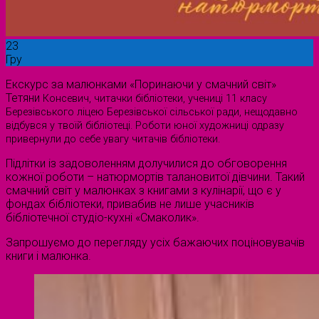
23
Гру
Екскурс за малюнками «Поринаючи у смачний світ»
Тетяни
Консевич
, читачки бібліотеки, учениці 11 класу
Березівського ліцею Березівської сільської ради, нещодавно
відбувся у твоїй бібліотеці. Роботи юної художниці одразу
привернули до себе увагу читачів бібліотеки.
Підлітки із задоволенням долучилися до обговорення
кожної роботи – натюрмортів талановитої дівчини. Такий
смачний світ у малюнках з книгами з кулінарії, що є у
фондах бібліотеки, привабив не лише учасників
бібліотечної студіо-кухні «Смаколик».
Запрошуємо до перегляду усіх бажаючих поціновувачів
книги і малюнка.