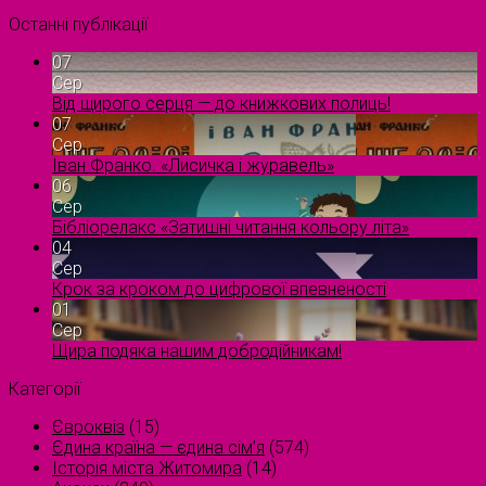
Останні публікації
07
Сер
Від щирого серця — до книжкових полиць!
07
Сер
Іван Франко. «Лисичка і журавель»
06
Сер
Бібліорелакс «Затишні читання кольору літа»
04
Сер
Крок за кроком до цифрової впевненості
01
Сер
Щира подяка нашим добродійникам!
Категорії
Євроквіз
(15)
Єдина країна — єдина сім’я
(574)
Історія міста Житомира
(14)