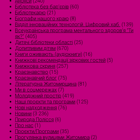
Анонси
(240)
Бібліотека без бар'єрів
(60)
Бібліотекарю
(21)
Біографи нашого краю
(8)
Відділ інноваційних технологій. Цифровий хаб.
(139)
Всеукраїнська програма ментального здоров'я "Ти
як?"
(405)
Дитячі бібліотеки області
(25)
Допитливим дітям
(670)
Книги оживають (аудіокниги)
(16)
Книжкові рекомендації зіркових гостей
(5)
Книжкова скриня
(257)
Краєзнавство
(15)
Краєзнавчий блог
(75)
Літературна Житомирщина
(81)
Ми в соцмережах
(7)
Молодіжний простір
(419)
Наші проєкти та програми
(125)
Нові надходження
(76)
Новини
(3 236)
Природа Полісся
(6)
Про нас
(1)
Проєкти/Програми
(35)
Прогулянка вулицями Житомира
(2)