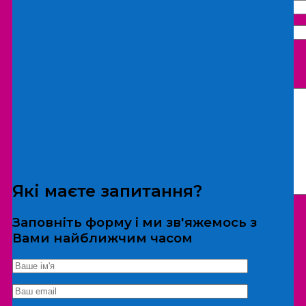
Що бажаєте замовити:
Екскурсія
Локація
Які маєте запитання?
Заповніть форму і ми зв'яжемось з
Вами найближчим часом
*Дані не передаються третім особам
Екскурсія/локація