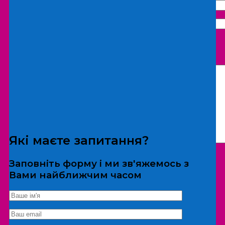
Що бажаєте замовити:
Екскурсія
Локація
Які маєте запитання?
Заповніть форму і ми зв'яжемось з
Вами найближчим часом
*Дані не передаються третім особам
Екскурсія/локація