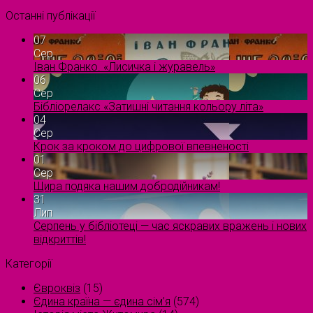
Останні публікації
07
Сер
Іван Франко. «Лисичка і журавель»
06
Сер
Бібліорелакс «Затишні читання кольору літа»
04
Сер
Крок за кроком до цифрової впевненості
01
Сер
Щира подяка нашим добродійникам!
31
Лип
Серпень у бібліотеці — час яскравих вражень і нових
відкриттів!
Категорії
Євроквіз
(15)
Єдина країна — єдина сім’я
(574)