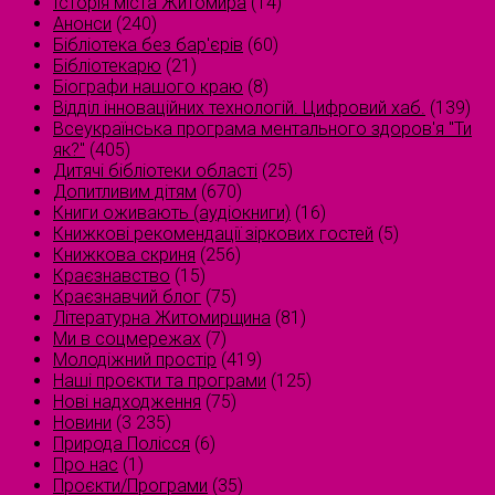
Історія міста Житомира
(14)
Анонси
(240)
Бібліотека без бар'єрів
(60)
Бібліотекарю
(21)
Біографи нашого краю
(8)
Відділ інноваційних технологій. Цифровий хаб.
(139)
Всеукраїнська програма ментального здоров'я "Ти
як?"
(405)
Дитячі бібліотеки області
(25)
Допитливим дітям
(670)
Книги оживають (аудіокниги)
(16)
Книжкові рекомендації зіркових гостей
(5)
Книжкова скриня
(256)
Краєзнавство
(15)
Краєзнавчий блог
(75)
Літературна Житомирщина
(81)
Ми в соцмережах
(7)
Молодіжний простір
(419)
Наші проєкти та програми
(125)
Нові надходження
(75)
Новини
(3 235)
Природа Полісся
(6)
Про нас
(1)
Проєкти/Програми
(35)