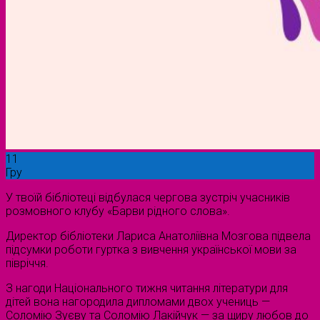
11
Гру
У твоїй бібліотеці відбулася чергова зустріч учасників
розмовного клубу «Барви рідного слова».
Директор бібліотеки Лариса Анатоліївна Мозгова підвела
підсумки роботи гуртка з вивчення української мови за
півріччя.
З нагоди Національного тижня читання літератури для
дітей вона нагородила дипломами двох учениць —
Соломію Зуєву та Соломію Лакійчук — за щиру любов до