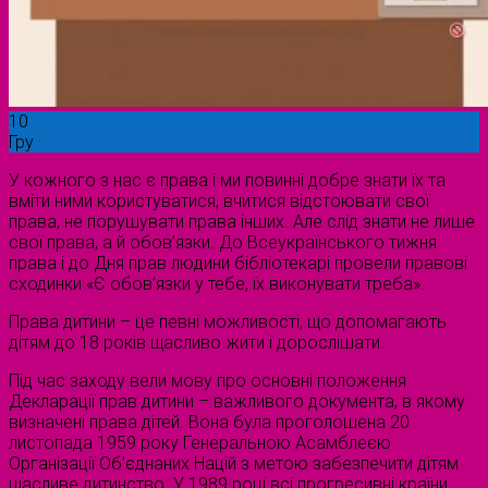
10
Гру
У кожного з нас є права і ми повинні добре знати їх та
вміти ними користуватися, вчитися відстоювати свої
права, не порушувати права інших. Але слід знати не лише
свої права, а й обов’язки. До Всеукраїнського тижня
права і до Дня прав людини бібліотекарі провели правові
сходинки «Є обов’язки у тебе, їх виконувати треба».
Права дитини – це певні можливості, що допомагають
дітям до 18 років щасливо жити і дорослішати.
Під час заходу вели мову про основні положення
Декларації прав дитини – важливого документа, в якому
визначені права дітей. Вона була проголошена 20
листопада 1959 року Генеральною Асамблеєю
Організації Об’єднаних Націй з метою забезпечити дітям
щасливе дитинство. У 1989 році всі прогресивні країни