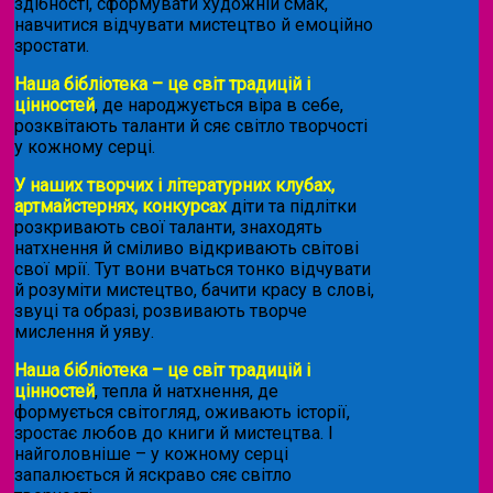
здібності, сформувати художній смак,
навчитися відчувати мистецтво й емоційно
зростати.
Наша бібліотека – це світ традицій і
цінностей
, де народжується віра в себе,
розквітають таланти й сяє світло творчості
у кожному серці.
У наших творчих і літературних клубах,
артмайстернях, конкурсах
діти та підлітки
розкривають свої таланти, знаходять
натхнення й сміливо відкривають світові
свої мрії. Тут вони вчаться тонко відчувати
й розуміти мистецтво, бачити красу в слові,
звуці та образі, розвивають творче
мислення й уяву.
Наша бібліотека – це світ традицій і
цінностей
, тепла й натхнення, де
формується світогляд, оживають історії,
зростає любов до книги й мистецтва. І
найголовніше – у кожному серці
запалюється й яскраво сяє світло