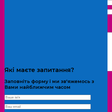
Що бажаєте замовити:
Екскурсія
Локація
Які маєте запитання?
Заповніть форму і ми зв'яжемось з
Вами найближчим часом
*Дані не передаються третім особам
Екскурсія/локація