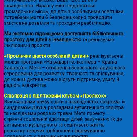
інвалідністю. Наразі у місті недостатньо
громадських місць, де діти з особливими освітніми
потребами могли б безперешкодно проводити
змістовне дозвілля та проходити реабілітацію.
Ми системно підвищуємо доступність бібліотечного
простору для дітей з інвалідністю
та реалізуємо
інклюзивні проекти:
«Промінчик щастя особливій дитині»
реалізується в
межах програми «На радарі гелікоптера – Країна
Здоров’я». Мета – створення безпечного, дружнього
середовища для розвитку, творчості та спілкування,
де кожна дитина може відчути підтримку, увагу й
радість відкриттів.
Співпраця з підлітковим клубом «Пролісок»
.
Вихованцями клубу є діти з інвалідністю, зокрема: із
синдромом Дауна, розладами аутистичного спектра
та наслідками родових травм. Мета проекту –
сприяти соціальній адаптації дітей, залученню їх до
активного культурного та освітнього життя,
розвитку творчих здібностей і формуванню
впевненості у власних можливостях.