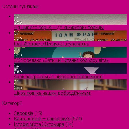
Останні публікації
07
Сер
Від щирого серця — до книжкових полиць!
07
Сер
Іван Франко. «Лисичка і журавель»
06
Сер
Бібліорелакс «Затишні читання кольору літа»
04
Сер
Крок за кроком до цифрової впевненості
01
Сер
Щира подяка нашим добродійникам!
Категорії
Євроквіз
(15)
Єдина країна — єдина сім’я
(574)
Історія міста Житомира
(14)