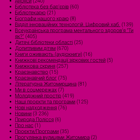
Анонси
(240)
Бібліотека без бар'єрів
(60)
Бібліотекарю
(21)
Біографи нашого краю
(8)
Відділ інноваційних технологій. Цифровий хаб.
(139)
Всеукраїнська програма ментального здоров'я "Ти
як?"
(405)
Дитячі бібліотеки області
(25)
Допитливим дітям
(670)
Книги оживають (аудіокниги)
(16)
Книжкові рекомендації зіркових гостей
(5)
Книжкова скриня
(257)
Краєзнавство
(15)
Краєзнавчий блог
(75)
Літературна Житомирщина
(81)
Ми в соцмережах
(7)
Молодіжний простір
(419)
Наші проєкти та програми
(125)
Нові надходження
(76)
Новини
(3 236)
Природа Полісся
(6)
Про нас
(1)
Проєкти/Програми
(35)
Прогулянка вулицями Житомира
(2)