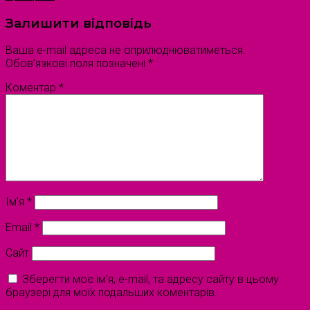
Залишити відповідь
Ваша e-mail адреса не оприлюднюватиметься.
Обов’язкові поля позначені
*
Коментар
*
Ім'я
*
Email
*
Сайт
Зберегти моє ім'я, e-mail, та адресу сайту в цьому
браузері для моїх подальших коментарів.