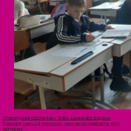
Літературний серпантин «Тепло книжкової родини»
Кольори, емоції й творчість: школярі відкривають силу
арттерапії