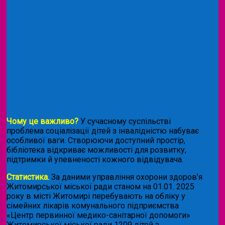
Чому це важливо?
У сучасному суспільстві
проблема соціалізації дітей з інвалідністю набуває
особливої ваги. Створюючи доступний простір,
бібліотека відкриває можливості для розвитку,
підтримки й упевненості кожного відвідувача.
Статистика.
За даними управління охорони здоров’я
Житомирської міської ради станом на 01.01. 2025
року в місті Житомирі перебувають на обліку у
сімейних лікарів комунального підприємства
«Центр первинної медико-санітарної допомоги»
Житомирської міської ради 1209 дітей з