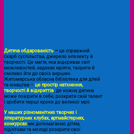
Дитяча обдарованість
–
це справжній
скарб суспільства, джерело інтелекту й
творчості. Це магія, яка відкриває світ
можливостей, надихає мріяти, творити й
сміливо йти до своїх вершин.
Житомирська обласна бібліотека для дітей
та юнацтва –
це простір натхнення,
творчості й відкриттів
, де кожна дитина
може повірити в себе, розкрити свій талант
і зробити перші кроки до великої мрії.
У наших різноманітних творчих і
літературних клубах, артмайстернях,
конкурсах
ми допомагаємо дітям,
підліткам та молоді розкрити свої