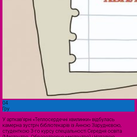
04
Гру
У арткав’ярні «Теплосердечні хвилинки» відбулась
камерна зустріч бібліотекарів із Анною Заруднєвою,
студенткою 3-го курсу спеціальності Середня освіта
(Мистецтво. Образотворче мистецтво) і Наталією