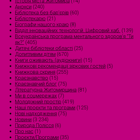
Історія міста Житомира
(14)
Анонси
(240)
Бібліотека без бар'єрів
(60)
Бібліотекарю
(21)
Біографи нашого краю
(8)
Відділ інноваційних технологій. Цифровий хаб.
(139)
Всеукраїнська програма ментального здоров'я "Ти
як?"
(405)
Дитячі бібліотеки області
(25)
Допитливим дітям
(670)
Книги оживають (аудіокниги)
(15)
Книжкові рекомендації зіркових гостей
(5)
Книжкова скриня
(255)
Краєзнавство
(15)
Краєзнавчий блог
(75)
Літературна Житомирщина
(81)
Ми в соцмережах
(7)
Молодіжний простір
(419)
Наші проєкти та програми
(125)
Нові надходження
(75)
Новини
(3 234)
Природа Полісся
(6)
Про нас
(1)
Проєкти/Програми
(35)