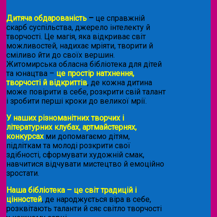
Дитяча обдарованість
–
це справжній
скарб суспільства, джерело інтелекту й
творчості. Це магія, яка відкриває світ
можливостей, надихає мріяти, творити й
сміливо йти до своїх вершин.
Житомирська обласна бібліотека для дітей
та юнацтва –
це простір натхнення,
творчості й відкриттів
, де кожна дитина
може повірити в себе, розкрити свій талант
і зробити перші кроки до великої мрії.
У наших різноманітних творчих і
літературних клубах, артмайстернях,
конкурсах
ми допомагаємо дітям,
підліткам та молоді розкрити свої
здібності, сформувати художній смак,
навчитися відчувати мистецтво й емоційно
зростати.
Наша бібліотека – це світ традицій і
цінностей
, де народжується віра в себе,
розквітають таланти й сяє світло творчості