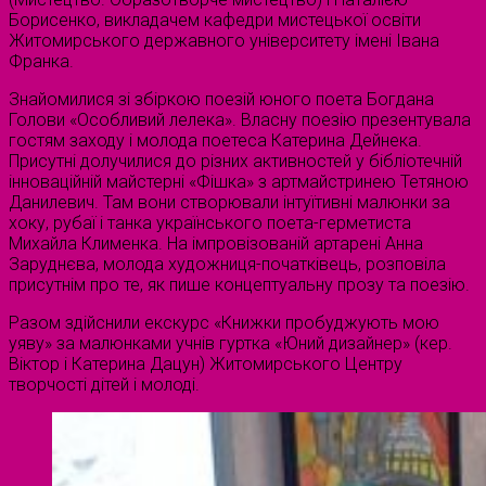
Борисенко, викладачем кафедри мистецької освіти
Житомирського державного університету імені Івана
Франка.
Знайомилися зі збіркою поезій юного поета Богдана
Голови «Особливий лелека». Власну поезію презентувала
гостям заходу і молода поетеса Катерина Дейнека.
Присутні долучилися до різних активностей у бібліотечній
інноваційній майстерні «Фішка» з артмайстринею Тетяною
Данилевич. Там вони створювали інтуїтивні малюнки за
хоку, рубаї і танка українського поета-герметиста
Михайла Клименка. На імпровізованій артарені Анна
Заруднєва, молода художниця-початківець, розповіла
присутнім про те, як пише концептуальну прозу та поезію.
Разом здійснили екскурс «Книжки пробуджують мою
уяву» за малюнками учнів гуртка «Юний дизайнер» (кер.
Віктор і Катерина Дацун) Житомирського Центру
творчості дітей і молоді.