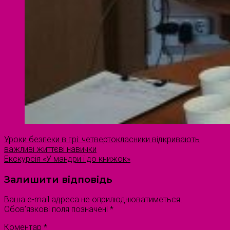
Уроки безпеки в грі: четвертокласники відкривають
важливі життєві навички
Екскурсія «У мандри і до книжок»
Залишити відповідь
Ваша e-mail адреса не оприлюднюватиметься.
Обов’язкові поля позначені
*
Коментар
*