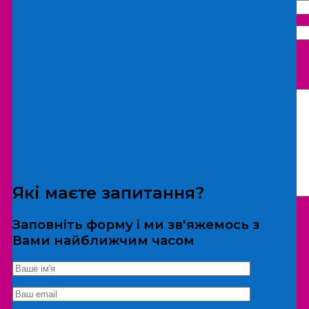
Що бажаєте замовити:
Екскурсія
Локація
Які маєте запитання?
Заповніть форму і ми зв'яжемось з
Вами найближчим часом
*Дані не передаються третім особам
Екскурсія/локація