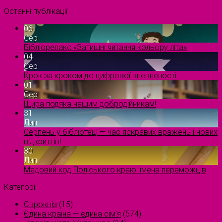
Останні публікації
06
Сер
Бібліорелакс «Затишні читання кольору літа»
04
Сер
Крок за кроком до цифрової впевненості
01
Сер
Щира подяка нашим добродійникам!
31
Лип
Серпень у бібліотеці — час яскравих вражень і нових
відкриттів!
30
Лип
Медовий код Поліського краю: імена переможців
Категорії
Євроквіз
(15)
Єдина країна — єдина сім’я
(574)