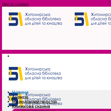
Skip to content
Новини
Анонси
Молодіжний простір
Книжкова скриня