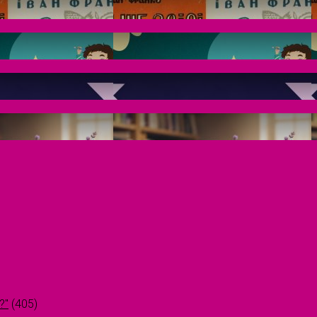
?"
(405)