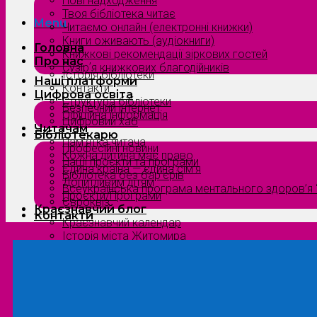
Нові надходження
Твоя бібліотека читає
Menu
Читаємо онлайн (електронні книжки)
Книги оживають (аудіокниги)
Головна
Книжкові рекомендації зіркових гостей
Про нас
Сузірʼя книжкових благодійників
Історія бібліотеки
Наші платформи
Контакти
Цифрова освіта
Структура бібліотеки
Безпечний інтернет
Офіційна інформація
Цифровий хаб
Читачам
Бібліотекарю
Пам’ятка читача
Професійні новини
Кожна дитина має право
Наші проєкти та програми
Єдина країна — єдина сім’я
Бібліотека без бар’єрів
Допитливим дітям
Всеукраїнська програма ментального здоров’я “
Проєкти/Програми
Євроквіз
Краєзнавчий блог
Контакти
Краєзнавчий календар
Історія міста Житомира
Біографи нашого краю
Природа Полісся
Літературна Житомирщина
Славетні імена нашого краю
Menu