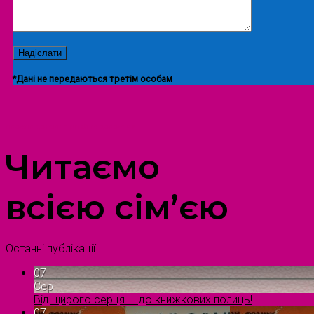
*Дані не передаються третім особам
ПРОСТІР ДОЗВІЛЛЯ ДІТЕЙ ТА ДОРОСЛИХ
Читаємо
всією сім’єю
Останні публікації
07
Сер
Від щирого серця — до книжкових полиць!
07