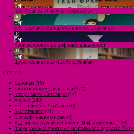
Сер
Іван Франко. «Лисичка і журавель»
06
Сер
Бібліорелакс «Затишні читання кольору літа»
04
Сер
Крок за кроком до цифрової впевненості
01
Сер
Щира подяка нашим добродійникам!
Категорії
Євроквіз
(15)
Єдина країна — єдина сім’я
(574)
Історія міста Житомира
(14)
Анонси
(240)
Бібліотека без бар'єрів
(60)
Бібліотекарю
(21)
Біографи нашого краю
(8)
Відділ інноваційних технологій. Цифровий хаб.
(139)
Всеукраїнська програма ментального здоров'я "Ти як