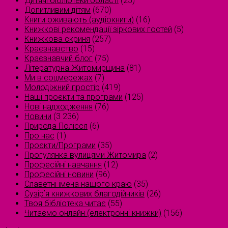
Дитячі бібліотеки області
(25)
Допитливим дітям
(670)
Книги оживають (аудіокниги)
(16)
Книжкові рекомендації зіркових гостей
(5)
Книжкова скриня
(257)
Краєзнавство
(15)
Краєзнавчий блог
(75)
Літературна Житомирщина
(81)
Ми в соцмережах
(7)
Молодіжний простір
(419)
Наші проєкти та програми
(125)
Нові надходження
(76)
Новини
(3 236)
Природа Полісся
(6)
Про нас
(1)
Проєкти/Програми
(35)
Прогулянка вулицями Житомира
(2)
Професійні навчання
(12)
Професійні новини
(96)
Славетні імена нашого краю
(35)
Сузірʼя книжкових благодійників
(26)
Твоя бібліотека читає
(55)
Читаємо онлайн (електронні книжки)
(156)