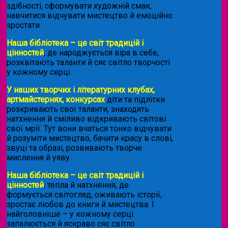
здібності, сформувати художній смак,
навчитися відчувати мистецтво й емоційно
зростати.
Наша бібліотека – це світ традицій і
цінностей
, де народжується віра в себе,
розквітають таланти й сяє світло творчості
у кожному серці.
У наших творчих і літературних клубах,
артмайстернях, конкурсах
діти та підлітки
розкривають свої таланти, знаходять
натхнення й сміливо відкривають світові
свої мрії. Тут вони вчаться тонко відчувати
й розуміти мистецтво, бачити красу в слові,
звуці та образі, розвивають творче
мислення й уяву.
Наша бібліотека – це світ традицій і
цінностей
, тепла й натхнення, де
формується світогляд, оживають історії,
зростає любов до книги й мистецтва. І
найголовніше – у кожному серці
запалюється й яскраво сяє світло