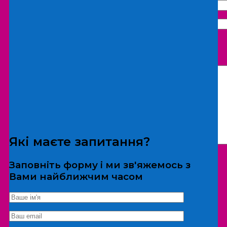
Що бажаєте замовити:
Екскурсія
Локація
Які маєте запитання?
Заповніть форму і ми зв'яжемось з
Вами найближчим часом
*Дані не передаються третім особам
Екскурсія/локація