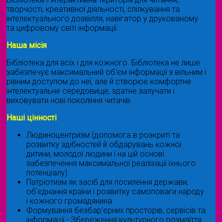
творчості, креативної діяльності, спілкування та
інтелектуального дозвілля, навігатор у друкованому
та цифровому світі інформації.
Наша місія
Бібліотека для всіх і для кожного. Бібліотека не лише
забезпечує максимальний об'єм інформації з вільним і
рівним доступом до неї, але й створює комфортне
інтелектуальне середовище, здатне залучати і
виховувати нові покоління читачів.
Наші цінності
Людиноцентризм (допомога в розкриті та
розвитку здібностей й обдарувань кожної
дитини, молодої людини і на цій основі
забезпечення максимальної реалізації їхнього
потенціалу)
Патріотизм як засіб для посилення держави,
об'єднання країни і розвитку самоповаги народу
і кожного громадянина
Формування безбар’єрних просторів, сервісів та
інформації - Збереження культурного розмаїття