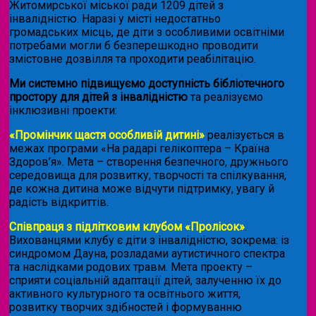
Житомирської міської ради 1209 дітей з
інвалідністю. Наразі у місті недостатньо
громадських місць, де діти з особливими освітніми
потребами могли б безперешкодно проводити
змістовне дозвілля та проходити реабілітацію.
Ми системно підвищуємо доступність бібліотечного
простору для дітей з інвалідністю
та реалізуємо
інклюзивні проекти:
«Промінчик щастя особливій дитині»
реалізується в
межах програми «На радарі гелікоптера – Країна
Здоров’я». Мета – створення безпечного, дружнього
середовища для розвитку, творчості та спілкування,
де кожна дитина може відчути підтримку, увагу й
радість відкриттів.
Співпраця з підлітковим клубом «Пролісок»
.
Вихованцями клубу є діти з інвалідністю, зокрема: із
синдромом Дауна, розладами аутистичного спектра
та наслідками родових травм. Мета проекту –
сприяти соціальній адаптації дітей, залученню їх до
активного культурного та освітнього життя,
розвитку творчих здібностей і формуванню