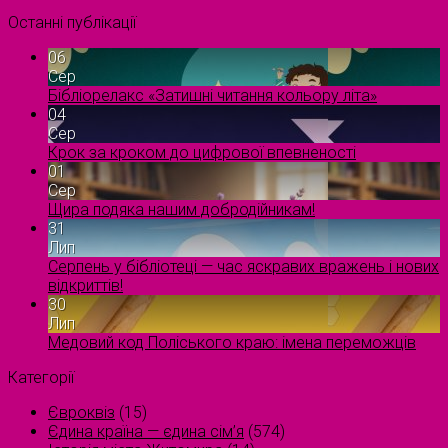
Останні публікації
06
Сер
Бібліорелакс «Затишні читання кольору літа»
04
Сер
Крок за кроком до цифрової впевненості
01
Сер
Щира подяка нашим добродійникам!
31
Лип
Серпень у бібліотеці — час яскравих вражень і нових
відкриттів!
30
Лип
Медовий код Поліського краю: імена переможців
Категорії
Євроквіз
(15)
Єдина країна — єдина сім’я
(574)