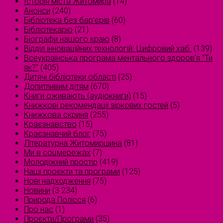
Історія міста Житомира
(14)
Анонси
(240)
Бібліотека без бар'єрів
(60)
Бібліотекарю
(21)
Біографи нашого краю
(8)
Відділ інноваційних технологій. Цифровий хаб.
(139)
Всеукраїнська програма ментального здоров'я "Ти
як?"
(405)
Дитячі бібліотеки області
(25)
Допитливим дітям
(670)
Книги оживають (аудіокниги)
(15)
Книжкові рекомендації зіркових гостей
(5)
Книжкова скриня
(255)
Краєзнавство
(15)
Краєзнавчий блог
(75)
Літературна Житомирщина
(81)
Ми в соцмережах
(7)
Молодіжний простір
(419)
Наші проєкти та програми
(125)
Нові надходження
(75)
Новини
(3 234)
Природа Полісся
(6)
Про нас
(1)
Проєкти/Програми
(35)