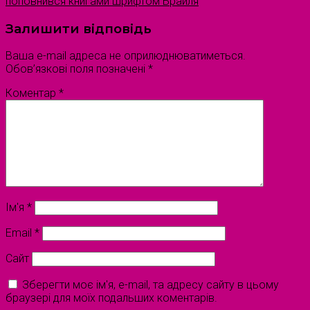
поповнився книгами шрифтом Брайля
Залишити відповідь
Ваша e-mail адреса не оприлюднюватиметься.
Обов’язкові поля позначені
*
Коментар
*
Ім'я
*
Email
*
Сайт
Зберегти моє ім'я, e-mail, та адресу сайту в цьому
браузері для моїх подальших коментарів.