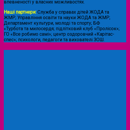
впевненості у власних можливостях.
Наші партнери:
Служба у справах дітей ЖОДА та
ЖМР; Управління освіти та науки ЖОДА та ЖМР;
Департамент культури, молоді та спорту; БФ
«Турбота та милосердя; підлітковий клуб «Пролісок»;
ГО «Все робимо самі»; центр оздоровчий «Карітас-
спес»;
психологи, педагоги та вихователі ЗОШ.