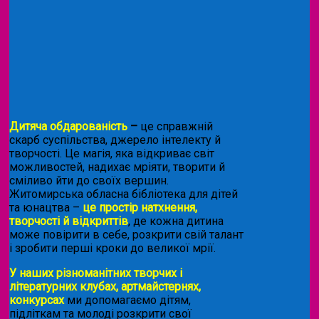
Дитяча обдарованість
–
це справжній
скарб суспільства, джерело інтелекту й
творчості. Це магія, яка відкриває світ
можливостей, надихає мріяти, творити й
сміливо йти до своїх вершин.
Житомирська обласна бібліотека для дітей
та юнацтва –
це простір натхнення,
творчості й відкриттів
, де кожна дитина
може повірити в себе, розкрити свій талант
і зробити перші кроки до великої мрії.
У наших різноманітних творчих і
літературних клубах, артмайстернях,
конкурсах
ми допомагаємо дітям,
підліткам та молоді розкрити свої