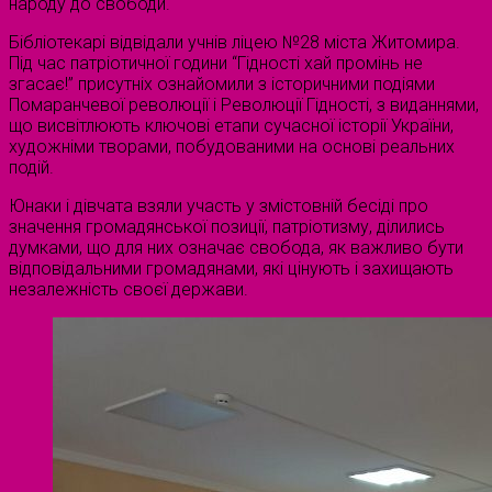
народу до свободи.
Бібліотекарі відвідали учнів ліцею №28 міста Житомира.
Під час патріотичної години “Гідності хай промінь не
згасає!” присутніх ознайомили з історичними подіями
Помаранчевої революції і Революції Гідності, з виданнями,
що висвітлюють ключові етапи сучасної історії України,
художніми творами, побудованими на основі реальних
подій.
Юнаки і дівчата взяли участь у змістовній бесіді про
значення громадянської позиції, патріотизму, ділились
думками, що для них означає свобода, як важливо бути
відповідальними громадянами, які цінують і захищають
незалежність своєї держави.