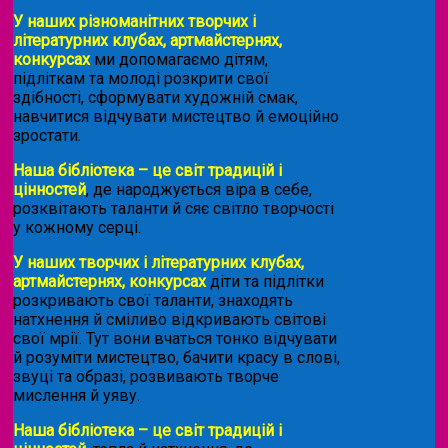
У наших різноманітних творчих і
літературних клубах, артмайстернях,
конкурсах
ми допомагаємо дітям,
підліткам та молоді розкрити свої
здібності, сформувати художній смак,
навчитися відчувати мистецтво й емоційно
зростати.
Наша бібліотека – це світ традицій і
цінностей
, де народжується віра в себе,
розквітають таланти й сяє світло творчості
у кожному серці.
У наших творчих і літературних клубах,
артмайстернях, конкурсах
діти та підлітки
розкривають свої таланти, знаходять
натхнення й сміливо відкривають світові
свої мрії. Тут вони вчаться тонко відчувати
й розуміти мистецтво, бачити красу в слові,
звуці та образі, розвивають творче
мислення й уяву.
Наша бібліотека – це світ традицій і