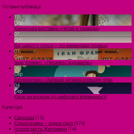
Останні публікації
10
Сер
Книжкова виставка «Читай зі смаком»
07
Сер
Від щирого серця — до книжкових полиць!
07
Сер
Іван Франко. «Лисичка і журавель»
06
Сер
Бібліорелакс «Затишні читання кольору літа»
04
Сер
Крок за кроком до цифрової впевненості
Категорії
Євроквіз
(15)
Єдина країна — єдина сім’я
(574)
Історія міста Житомира
(14)