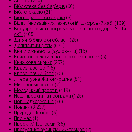
Анонси
(240)
Бібліотека без бар'єрів
(60)
Бібліотекарю
(21)
Біографи нашого краю
(8)
Відділ інноваційних технологій. Цифровий хаб.
(139)
Всеукраїнська програма ментального здоров'я "Ти
як?"
(405)
Дитячі бібліотеки області
(25)
Допитливим дітям
(671)
Книги оживають (аудіокниги)
(16)
Книжкові рекомендації зіркових гостей
(5)
Книжкова скриня
(257)
Краєзнавство
(15)
Краєзнавчий блог
(75)
Літературна Житомирщина
(81)
Ми в соцмережах
(7)
Молодіжний простір
(419)
Наші проєкти та програми
(125)
Нові надходження
(76)
Новини
(3 237)
Природа Полісся
(6)
Про нас
(1)
Проєкти/Програми
(35)
Прогулянка вулицями Житомира
(2)