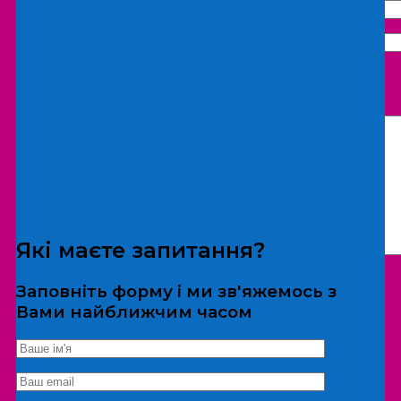
Що бажаєте замовити:
Екскурсія
Локація
Які маєте запитання?
Заповніть форму і ми зв'яжемось з
Вами найближчим часом
*Дані не передаються третім особам
Екскурсія/локація