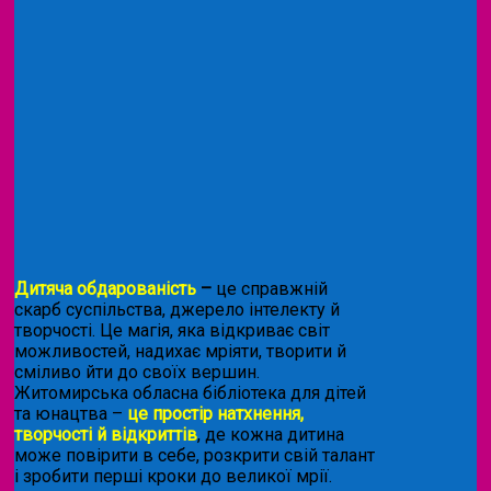
Дитяча обдарованість
–
це справжній
скарб суспільства, джерело інтелекту й
творчості. Це магія, яка відкриває світ
можливостей, надихає мріяти, творити й
сміливо йти до своїх вершин.
Житомирська обласна бібліотека для дітей
та юнацтва –
це простір натхнення,
творчості й відкриттів
, де кожна дитина
може повірити в себе, розкрити свій талант
і зробити перші кроки до великої мрії.