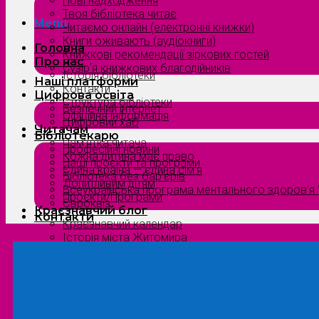
Нові надходження
Твоя бібліотека читає
Menu
Читаємо онлайн (електронні книжки)
Книги оживають (аудіокниги)
Головна
Книжкові рекомендації зіркових гостей
Про нас
Сузірʼя книжкових благодійників
Історія бібліотеки
Наші платформи
Контакти
Цифрова освіта
Структура бібліотеки
Безпечний інтернет
Офіційна інформація
Цифровий хаб
Читачам
Бібліотекарю
Пам’ятка читача
Професійні новини
Кожна дитина має право
Наші проєкти та програми
Єдина країна — єдина сім’я
Бібліотека без бар’єрів
Допитливим дітям
Всеукраїнська програма ментального здоров’я “
Проєкти/Програми
Євроквіз
Краєзнавчий блог
Контакти
Краєзнавчий календар
Історія міста Житомира
Біографи нашого краю
Природа Полісся
Літературна Житомирщина
Славетні імена нашого краю
Menu