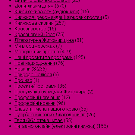
Дитячі бібліотеки області
(25)
Допитливим дітям
(670)
Книги оживають (аудіокниги)
(16)
Книжкові рекомендації зіркових гостей
(5)
Книжкова скриня
(257)
Краєзнавство
(15)
Краєзнавчий блог
(75)
Літературна Житомирщина
(81)
Ми в соцмережах
(7)
Молодіжний простір
(419)
Наші проєкти та програми
(125)
Нові надходження
(76)
Новини
(3 236)
Природа Полісся
(6)
Про нас
(1)
Проєкти/Програми
(35)
Прогулянка вулицями Житомира
(2)
Професійні навчання
(12)
Професійні новини
(96)
Славетні імена нашого краю
(35)
Сузірʼя книжкових благодійників
(26)
Твоя бібліотека читає
(55)
Читаємо онлайн (електронні книжки)
(156)