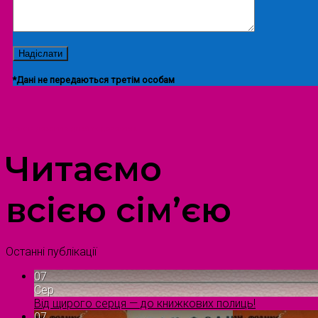
*Дані не передаються третім особам
ПРОСТІР ДОЗВІЛЛЯ ДІТЕЙ ТА ДОРОСЛИХ
Читаємо
всією сім’єю
Останні публікації
07
Сер
Від щирого серця — до книжкових полиць!
07