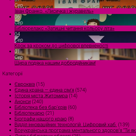
Сер
Іван Франко. «Лисичка і журавель»
06
Сер
Бібліорелакс «Затишні читання кольору літа»
04
Сер
Крок за кроком до цифрової впевненості
01
Сер
Щира подяка нашим добродійникам!
Категорії
Євроквіз
(15)
Єдина країна — єдина сім’я
(574)
Історія міста Житомира
(14)
Анонси
(240)
Бібліотека без бар'єрів
(60)
Бібліотекарю
(21)
Біографи нашого краю
(8)
Відділ інноваційних технологій. Цифровий хаб.
(139)
Всеукраїнська програма ментального здоров'я "Ти як