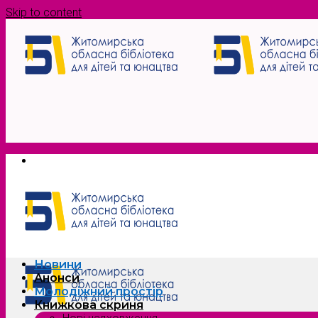
Skip to content
Новини
Анонси
Молодіжний простір
Книжкова скриня