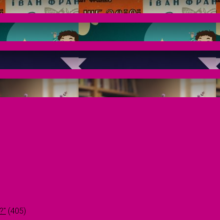
?"
(405)