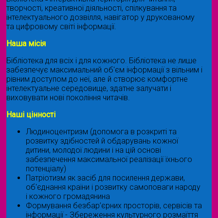
творчості, креативної діяльності, спілкування та
інтелектуального дозвілля, навігатор у друкованому
та цифровому світі інформації.
Наша місія
Бібліотека для всіх і для кожного. Бібліотека не лише
забезпечує максимальний об'єм інформації з вільним і
рівним доступом до неї, але й створює комфортне
інтелектуальне середовище, здатне залучати і
виховувати нові покоління читачів.
Наші цінності
Людиноцентризм (допомога в розкриті та
розвитку здібностей й обдарувань кожної
дитини, молодої людини і на цій основі
забезпечення максимальної реалізації їхнього
потенціалу)
Патріотизм як засіб для посилення держави,
об'єднання країни і розвитку самоповаги народу
і кожного громадянина
Формування безбар’єрних просторів, сервісів та
інформації - Збереження культурного розмаїття