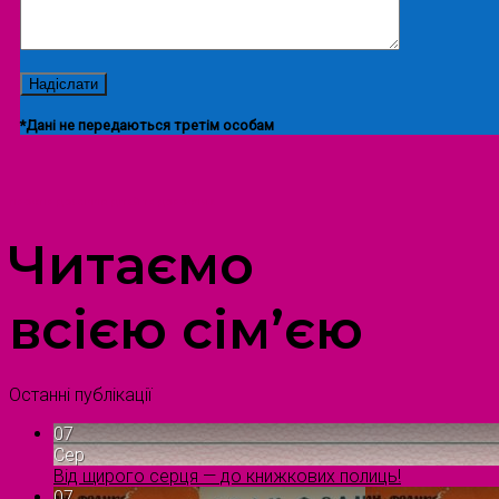
*Дані не передаються третім особам
ПРОСТІР ДОЗВІЛЛЯ ДІТЕЙ ТА ДОРОСЛИХ
Читаємо
всією сім’єю
Останні публікації
07
Сер
Від щирого серця — до книжкових полиць!
07