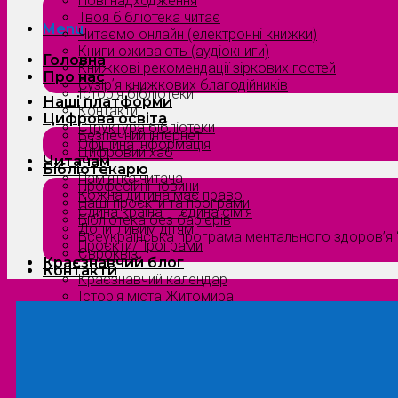
Нові надходження
Твоя бібліотека читає
Menu
Читаємо онлайн (електронні книжки)
Книги оживають (аудіокниги)
Головна
Книжкові рекомендації зіркових гостей
Про нас
Сузірʼя книжкових благодійників
Історія бібліотеки
Наші платформи
Контакти
Цифрова освіта
Структура бібліотеки
Безпечний інтернет
Офіційна інформація
Цифровий хаб
Читачам
Бібліотекарю
Пам’ятка читача
Професійні новини
Кожна дитина має право
Наші проєкти та програми
Єдина країна — єдина сім’я
Бібліотека без бар’єрів
Допитливим дітям
Всеукраїнська програма ментального здоров’я “
Проєкти/Програми
Євроквіз
Краєзнавчий блог
Контакти
Краєзнавчий календар
Історія міста Житомира
Біографи нашого краю
Природа Полісся
Літературна Житомирщина
Славетні імена нашого краю
Menu