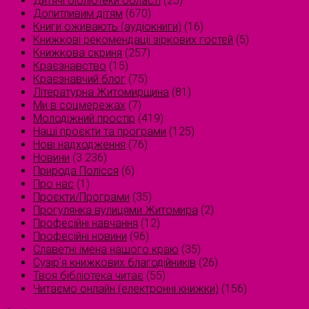
Дитячі бібліотеки області
(25)
Допитливим дітям
(670)
Книги оживають (аудіокниги)
(16)
Книжкові рекомендації зіркових гостей
(5)
Книжкова скриня
(257)
Краєзнавство
(15)
Краєзнавчий блог
(75)
Літературна Житомирщина
(81)
Ми в соцмережах
(7)
Молодіжний простір
(419)
Наші проєкти та програми
(125)
Нові надходження
(76)
Новини
(3 236)
Природа Полісся
(6)
Про нас
(1)
Проєкти/Програми
(35)
Прогулянка вулицями Житомира
(2)
Професійні навчання
(12)
Професійні новини
(96)
Славетні імена нашого краю
(35)
Сузірʼя книжкових благодійників
(26)
Твоя бібліотека читає
(55)
Читаємо онлайн (електронні книжки)
(156)