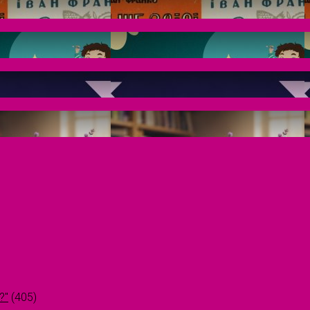
?"
(405)