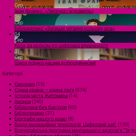
Сер
Іван Франко. «Лисичка і журавель»
06
Сер
Бібліорелакс «Затишні читання кольору літа»
04
Сер
Крок за кроком до цифрової впевненості
01
Сер
Щира подяка нашим добродійникам!
Категорії
Євроквіз
(15)
Єдина країна — єдина сім’я
(574)
Історія міста Житомира
(14)
Анонси
(240)
Бібліотека без бар'єрів
(60)
Бібліотекарю
(21)
Біографи нашого краю
(8)
Відділ інноваційних технологій. Цифровий хаб.
(139)
Всеукраїнська програма ментального здоров'я "Ти як