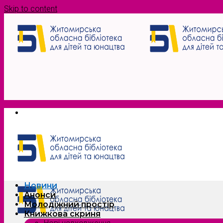
Skip to content
Новини
Анонси
Молодіжний простір
Книжкова скриня