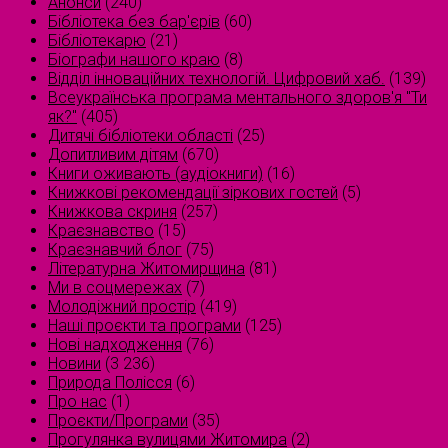
Анонси
(240)
Бібліотека без бар'єрів
(60)
Бібліотекарю
(21)
Біографи нашого краю
(8)
Відділ інноваційних технологій. Цифровий хаб.
(139)
Всеукраїнська програма ментального здоров'я "Ти
як?"
(405)
Дитячі бібліотеки області
(25)
Допитливим дітям
(670)
Книги оживають (аудіокниги)
(16)
Книжкові рекомендації зіркових гостей
(5)
Книжкова скриня
(257)
Краєзнавство
(15)
Краєзнавчий блог
(75)
Літературна Житомирщина
(81)
Ми в соцмережах
(7)
Молодіжний простір
(419)
Наші проєкти та програми
(125)
Нові надходження
(76)
Новини
(3 236)
Природа Полісся
(6)
Про нас
(1)
Проєкти/Програми
(35)
Прогулянка вулицями Житомира
(2)