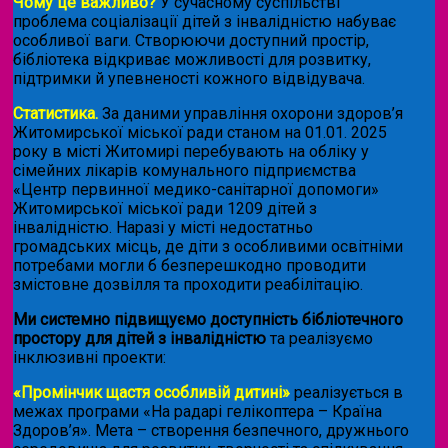
Чому це важливо?
У сучасному суспільстві
проблема соціалізації дітей з інвалідністю набуває
особливої ваги. Створюючи доступний простір,
бібліотека відкриває можливості для розвитку,
підтримки й упевненості кожного відвідувача.
Статистика.
За даними управління охорони здоров’я
Житомирської міської ради станом на 01.01. 2025
року в місті Житомирі перебувають на обліку у
сімейних лікарів комунального підприємства
«Центр первинної медико-санітарної допомоги»
Житомирської міської ради 1209 дітей з
інвалідністю. Наразі у місті недостатньо
громадських місць, де діти з особливими освітніми
потребами могли б безперешкодно проводити
змістовне дозвілля та проходити реабілітацію.
Ми системно підвищуємо доступність бібліотечного
простору для дітей з інвалідністю
та реалізуємо
інклюзивні проекти:
«Промінчик щастя особливій дитині»
реалізується в
межах програми «На радарі гелікоптера – Країна
Здоров’я». Мета – створення безпечного, дружнього