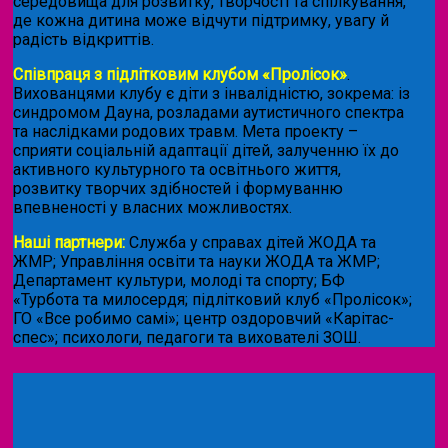
середовища для розвитку, творчості та спілкування,
де кожна дитина може відчути підтримку, увагу й
радість відкриттів.
Співпраця з підлітковим клубом «Пролісок»
.
Вихованцями клубу є діти з інвалідністю, зокрема: із
синдромом Дауна, розладами аутистичного спектра
та наслідками родових травм. Мета проекту –
сприяти соціальній адаптації дітей, залученню їх до
активного культурного та освітнього життя,
розвитку творчих здібностей і формуванню
впевненості у власних можливостях.
Наші партнери:
Служба у справах дітей ЖОДА та
ЖМР; Управління освіти та науки ЖОДА та ЖМР;
Департамент культури, молоді та спорту; БФ
«Турбота та милосердя; підлітковий клуб «Пролісок»;
ГО «Все робимо самі»; центр оздоровчий «Карітас-
спес»;
психологи, педагоги та вихователі ЗОШ.