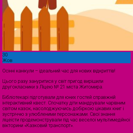
30
Жов
Осінні канікули – ідеальний час для нових відкриттів!
Цього разу зануритися у світ пригод вирішили
другокласники з Ліцею № 21 міста Житомира.
Бібліотекарі підготували для юних гостей справжній
інтерактивний квест. Спочатку діти мандрували чарівним
світом казок, насолоджуючись добіркою цікавих книг і
зустріччю з улюбленими персонажами. Свої знання
ліцеїсти продемонстрували під час веселої мультимедійної
вікторини «Казковий транспорт».