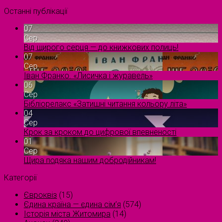
Останні публікації
07
Сер
Від щирого серця — до книжкових полиць!
07
Сер
Іван Франко. «Лисичка і журавель»
06
Сер
Бібліорелакс «Затишні читання кольору літа»
04
Сер
Крок за кроком до цифрової впевненості
01
Сер
Щира подяка нашим добродійникам!
Категорії
Євроквіз
(15)
Єдина країна — єдина сім’я
(574)
Історія міста Житомира
(14)