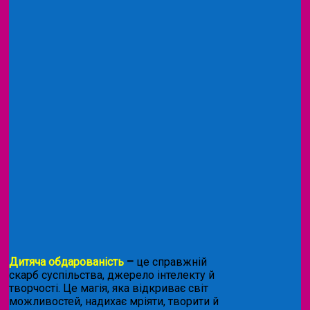
Дитяча обдарованість
–
це справжній
скарб суспільства, джерело інтелекту й
творчості. Це магія, яка відкриває світ
можливостей, надихає мріяти, творити й