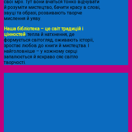
свої мрії. Тут вони вчаться тонко відчувати
й розуміти мистецтво, бачити красу в слові,
звуці та образі, розвивають творче
мислення й уяву.
Наша бібліотека – це світ традицій і
цінностей
, тепла й натхнення, де
формується світогляд, оживають історії,
зростає любов до книги й мистецтва. І
найголовніше – у кожному серці
запалюється й яскраво сяє світло
творчості.