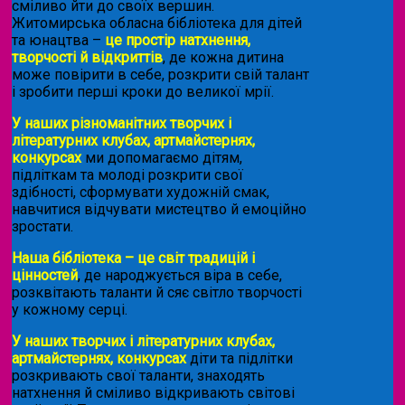
сміливо йти до своїх вершин.
Житомирська обласна бібліотека для дітей
та юнацтва –
це простір натхнення,
творчості й відкриттів
, де кожна дитина
може повірити в себе, розкрити свій талант
і зробити перші кроки до великої мрії.
У наших різноманітних творчих і
літературних клубах, артмайстернях,
конкурсах
ми допомагаємо дітям,
підліткам та молоді розкрити свої
здібності, сформувати художній смак,
навчитися відчувати мистецтво й емоційно
зростати.
Наша бібліотека – це світ традицій і
цінностей
, де народжується віра в себе,
розквітають таланти й сяє світло творчості
у кожному серці.
У наших творчих і літературних клубах,
артмайстернях, конкурсах
діти та підлітки
розкривають свої таланти, знаходять
натхнення й сміливо відкривають світові