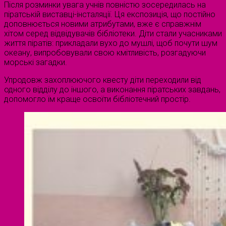
Після розминки увага учнів повністю зосередилась на
піратській виставці-інсталяції. Ця експозиція, що постійно
доповнюється новими атрибутами, вже є справжнім
хітом серед відвідувачів бібліотеки. Діти стали учасниками
життя піратів: прикладали вухо до мушлі, щоб почути шум
океану, випробовували свою кмітливість, розгадуючи
морські загадки.
Упродовж захоплюючого квесту діти переходили від
одного відділу до іншого, а виконання піратських завдань,
допомогло їм краще освоїти бібліотечний простір.