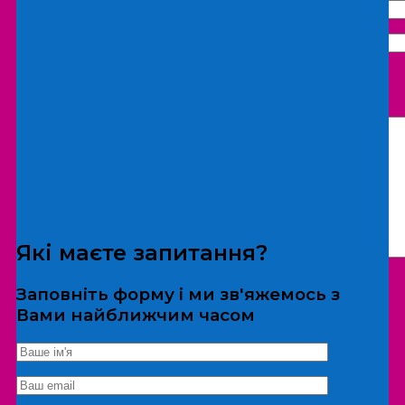
Що бажаєте замовити:
Екскурсія
Локація
Які маєте запитання?
Заповніть форму і ми зв'яжемось з
Вами найближчим часом
*Дані не передаються третім особам
Екскурсія/локація