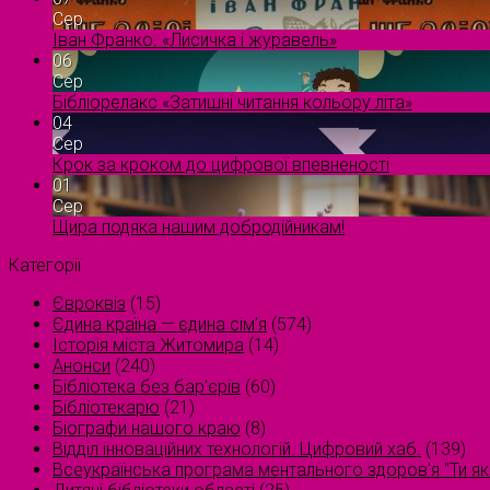
Сер
Іван Франко. «Лисичка і журавель»
06
Сер
Бібліорелакс «Затишні читання кольору літа»
04
Сер
Крок за кроком до цифрової впевненості
01
Сер
Щира подяка нашим добродійникам!
Категорії
Євроквіз
(15)
Єдина країна — єдина сім’я
(574)
Історія міста Житомира
(14)
Анонси
(240)
Бібліотека без бар'єрів
(60)
Бібліотекарю
(21)
Біографи нашого краю
(8)
Відділ інноваційних технологій. Цифровий хаб.
(139)
Всеукраїнська програма ментального здоров'я "Ти як