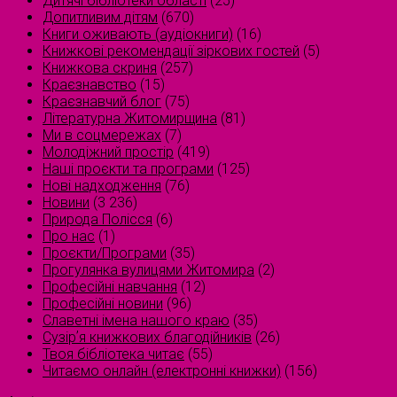
Дитячі бібліотеки області
(25)
Допитливим дітям
(670)
Книги оживають (аудіокниги)
(16)
Книжкові рекомендації зіркових гостей
(5)
Книжкова скриня
(257)
Краєзнавство
(15)
Краєзнавчий блог
(75)
Літературна Житомирщина
(81)
Ми в соцмережах
(7)
Молодіжний простір
(419)
Наші проєкти та програми
(125)
Нові надходження
(76)
Новини
(3 236)
Природа Полісся
(6)
Про нас
(1)
Проєкти/Програми
(35)
Прогулянка вулицями Житомира
(2)
Професійні навчання
(12)
Професійні новини
(96)
Славетні імена нашого краю
(35)
Сузірʼя книжкових благодійників
(26)
Твоя бібліотека читає
(55)
Читаємо онлайн (електронні книжки)
(156)