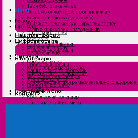
Нові надходження
Твоя бібліотека читає
Menu
Читаємо онлайн (електронні книжки)
Книги оживають (аудіокниги)
Головна
Книжкові рекомендації зіркових гостей
Про нас
Сузірʼя книжкових благодійників
Історія бібліотеки
Наші платформи
Контакти
Цифрова освіта
Структура бібліотеки
Безпечний інтернет
Офіційна інформація
Цифровий хаб
Читачам
Бібліотекарю
Пам’ятка читача
Професійні новини
Кожна дитина має право
Наші проєкти та програми
Єдина країна — єдина сім’я
Бібліотека без бар’єрів
Допитливим дітям
Всеукраїнська програма ментального здоров’я “
Проєкти/Програми
Євроквіз
Краєзнавчий блог
Контакти
Краєзнавчий календар
Історія міста Житомира
Біографи нашого краю
Природа Полісся
Літературна Житомирщина
Славетні імена нашого краю
Menu