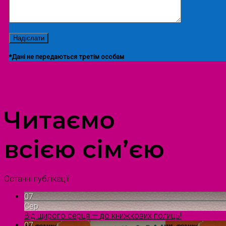
*Дані не передаються третім особам
ПРОСТІР ДОЗВІЛЛЯ ДІТЕЙ ТА ДОРОСЛИХ
Читаємо
всією сім’єю
Останні публікації
07
Сер
Від щирого серця — до книжкових полиць!
07