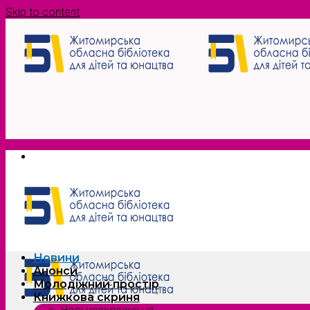
Skip to content
Новини
Анонси
Молодіжний простір
Книжкова скриня