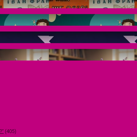
?"
(405)