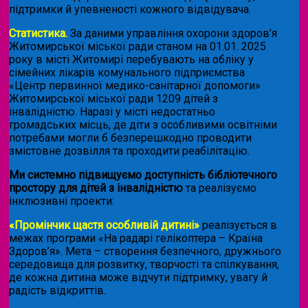
підтримки й упевненості кожного відвідувача.
Статистика.
За даними управління охорони здоров’я
Житомирської міської ради станом на 01.01. 2025
року в місті Житомирі перебувають на обліку у
сімейних лікарів комунального підприємства
«Центр первинної медико-санітарної допомоги»
Житомирської міської ради 1209 дітей з
інвалідністю. Наразі у місті недостатньо
громадських місць, де діти з особливими освітніми
потребами могли б безперешкодно проводити
змістовне дозвілля та проходити реабілітацію.
Ми системно підвищуємо доступність бібліотечного
простору для дітей з інвалідністю
та реалізуємо
інклюзивні проекти:
«Промінчик щастя особливій дитині»
реалізується в
межах програми «На радарі гелікоптера – Країна
Здоров’я». Мета – створення безпечного, дружнього
середовища для розвитку, творчості та спілкування,
де кожна дитина може відчути підтримку, увагу й
радість відкриттів.