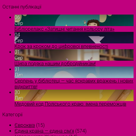
Останні публікації
06
Сер
Бібліорелакс «Затишні читання кольору літа»
04
Сер
Крок за кроком до цифрової впевненості
01
Сер
Щира подяка нашим добродійникам!
31
Лип
Серпень у бібліотеці — час яскравих вражень і нових
відкриттів!
30
Лип
Медовий код Поліського краю: імена переможців
Категорії
Євроквіз
(15)
Єдина країна — єдина сім’я
(574)