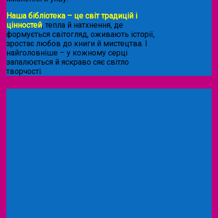
Наша бібліотека – це світ традицій і
цінностей
, тепла й натхнення, де
формується світогляд, оживають історії,
зростає любов до книги й мистецтва. І
найголовніше – у кожному серці
запалюється й яскраво сяє світло
творчості.