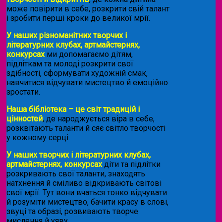
може повірити в себе, розкрити свій талант
і зробити перші кроки до великої мрії.
У наших різноманітних творчих і
літературних клубах, артмайстернях,
конкурсах
ми допомагаємо дітям,
підліткам та молоді розкрити свої
здібності, сформувати художній смак,
навчитися відчувати мистецтво й емоційно
зростати.
Наша бібліотека – це світ традицій і
цінностей
, де народжується віра в себе,
розквітають таланти й сяє світло творчості
у кожному серці.
У наших творчих і літературних клубах,
артмайстернях, конкурсах
діти та підлітки
розкривають свої таланти, знаходять
натхнення й сміливо відкривають світові
свої мрії. Тут вони вчаться тонко відчувати
й розуміти мистецтво, бачити красу в слові,
звуці та образі, розвивають творче
мислення й уяву.