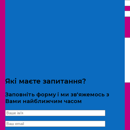
Що бажаєте замовити:
Екскурсія
Локація
Які маєте запитання?
Заповніть форму і ми зв'яжемось з
Вами найближчим часом
*Дані не передаються третім особам
Екскурсія/локація