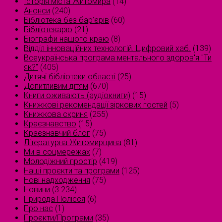
Історія міста Житомира
(14)
Анонси
(240)
Бібліотека без бар'єрів
(60)
Бібліотекарю
(21)
Біографи нашого краю
(8)
Відділ інноваційних технологій. Цифровий хаб.
(139)
Всеукраїнська програма ментального здоров'я "Ти
як?"
(405)
Дитячі бібліотеки області
(25)
Допитливим дітям
(670)
Книги оживають (аудіокниги)
(15)
Книжкові рекомендації зіркових гостей
(5)
Книжкова скриня
(255)
Краєзнавство
(15)
Краєзнавчий блог
(75)
Літературна Житомирщина
(81)
Ми в соцмережах
(7)
Молодіжний простір
(419)
Наші проєкти та програми
(125)
Нові надходження
(75)
Новини
(3 234)
Природа Полісся
(6)
Про нас
(1)
Проєкти/Програми
(35)