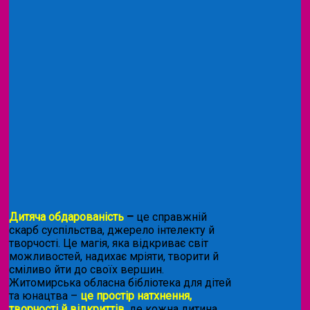
Дитяча обдарованість
–
це справжній
скарб суспільства, джерело інтелекту й
творчості. Це магія, яка відкриває світ
можливостей, надихає мріяти, творити й
сміливо йти до своїх вершин.
Житомирська обласна бібліотека для дітей
та юнацтва –
це простір натхнення,
творчості й відкриттів
, де кожна дитина