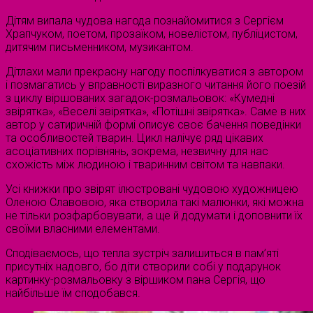
Дітям випала чудова нагода познайомитися з Сергієм
Храпчуком, поетом, прозаїком, новелістом, публіцистом,
дитячим письменником, музикантом.
Дітлахи мали прекрасну нагоду поспілкуватися з автором
і позмагатись у вправності виразного читання його поезій
з циклу віршованих загадок-розмальовок: «Кумедні
звірятка», «Веселі звірятка», «Потішні звірятка». Саме в них
автор у сатиричній формі описує своє бачення поведінки
та особливостей тварин. Цикл налічує ряд цікавих
асоціативних порівнянь, зокрема, незвичну для нас
схожість між людиною і тваринним світом та навпаки.
Усі книжки про звірят ілюстровані чудовою художницею
Оленою Славовою, яка створила такі малюнки, які можна
не тільки розфарбовувати, а ще й додумати і доповнити їх
своїми власними елементами.
Сподіваємось, що тепла зустріч залишиться в пам’яті
присутніх надовго, бо діти створили собі у подарунок
картинку-розмальовку з віршиком пана Сергія, що
найбільше їм сподобався.