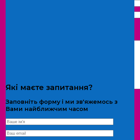
Що бажаєте замовити:
Екскурсія
Локація
Які маєте запитання?
Заповніть форму і ми зв'яжемось з
Вами найближчим часом
*Дані не передаються третім особам
Екскурсія/локація