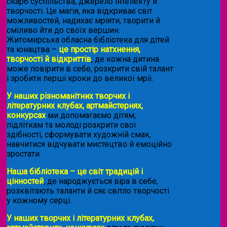
скарб суспільства, джерело інтелекту й
творчості. Це магія, яка відкриває світ
можливостей, надихає мріяти, творити й
сміливо йти до своїх вершин.
Житомирська обласна бібліотека для дітей
та юнацтва –
це простір натхнення,
творчості й відкриттів
, де кожна дитина
може повірити в себе, розкрити свій талант
і зробити перші кроки до великої мрії.
У наших різноманітних творчих і
літературних клубах, артмайстернях,
конкурсах
ми допомагаємо дітям,
підліткам та молоді розкрити свої
здібності, сформувати художній смак,
навчитися відчувати мистецтво й емоційно
зростати.
Наша бібліотека – це світ традицій і
цінностей
, де народжується віра в себе,
розквітають таланти й сяє світло творчості
у кожному серці.
У наших творчих і літературних клубах,