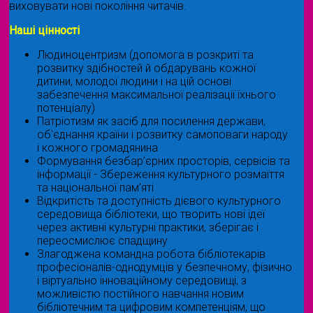
виховувати нові покоління читачів.
Наші цінності
Людиноцентризм (допомога в розкриті та
розвитку здібностей й обдарувань кожної
дитини, молодої людини і на цій основі
забезпечення максимальної реалізації їхнього
потенціалу)
Патріотизм як засіб для посилення держави,
об'єднання країни і розвитку самоповаги народу
і кожного громадянина
Формування безбар’єрних просторів, сервісів та
інформації - Збереження культурного розмаїття
та національної пам’яті
Відкритість та доступність дієвого культурного
середовища бібліотеки, що творить нові ідеї
через активні культурні практики, зберігає і
переосмислює спадщину
Злагоджена командна робота бібліотекарів
професіоналів-однодумців у безпечному, фізично
і віртуально інноваційному середовищі, з
можливістю постійного навчання новим
бібліотечним та цифровим компетенціям, що