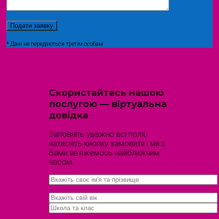
* Дані не передаються третім особам
Скористайтесь нашою
послугою — віртуальна
довідка
Заповніть уважно всі поля,
натисніть кнопку замовити і ми з
Вами зв'яжемось найближчим
часом.