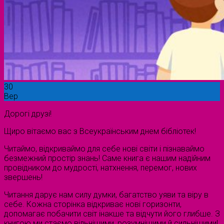
30
Вер
Дорогі друзі!
Щиро вітаємо вас з Всеукраїнським днем бібліотек!
Читаймо, відкриваймо для себе нові світи і пізнаваймо
безмежний простір знань! Саме книга є нашим надійним
провідником до мудрості, натхнення, перемог, нових
звершень!
Читання дарує нам силу думки, багатство уяви та віру в
себе. Кожна сторінка відкриває нові горизонти,
допомагає побачити світ інакше та відчути його глибше. З
книгою ми стаємо вільнішими, розумнішими й сильнішими!