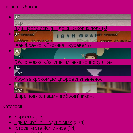
Останні публікації
07
Сер
Від щирого серця — до книжкових полиць!
07
Сер
Іван Франко. «Лисичка і журавель»
06
Сер
Бібліорелакс «Затишні читання кольору літа»
04
Сер
Крок за кроком до цифрової впевненості
01
Сер
Щира подяка нашим добродійникам!
Категорії
Євроквіз
(15)
Єдина країна — єдина сім’я
(574)
Історія міста Житомира
(14)