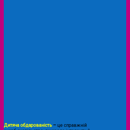
Дитяча обдарованість
–
це справжній