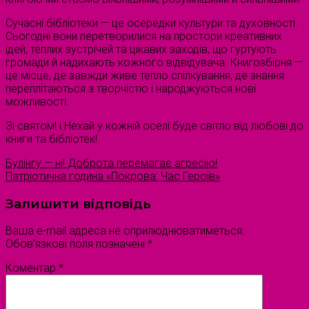
Сучасні бібліотеки — це осередки культури та духовності.
Сьогодні вони перетворилися на простори креативних
ідей, теплих зустрічей та цікавих заходів, що гуртують
громади й надихають кожного відвідувача. Книгозбірня —
це місце, де завжди живе тепло спілкування, де знання
переплітаються з творчістю і народжуються нові
можливості.
Зі святом! і Нехай у кожній оселі буде світло від любові до
книги та бібліотек!
Булінгу — ні! Доброта перемагає агресію!
Патріотична година «Покрова: Час Героїв»
Залишити відповідь
Ваша e-mail адреса не оприлюднюватиметься.
Обов’язкові поля позначені
*
Коментар
*