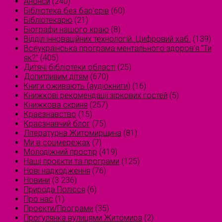
Анонси
(240)
Бібліотека без бар'єрів
(60)
Бібліотекарю
(21)
Біографи нашого краю
(8)
Відділ інноваційних технологій. Цифровий хаб.
(139)
Всеукраїнська програма ментального здоров'я "Ти
як?"
(405)
Дитячі бібліотеки області
(25)
Допитливим дітям
(670)
Книги оживають (аудіокниги)
(16)
Книжкові рекомендації зіркових гостей
(5)
Книжкова скриня
(257)
Краєзнавство
(15)
Краєзнавчий блог
(75)
Літературна Житомирщина
(81)
Ми в соцмережах
(7)
Молодіжний простір
(419)
Наші проєкти та програми
(125)
Нові надходження
(76)
Новини
(3 236)
Природа Полісся
(6)
Про нас
(1)
Проєкти/Програми
(35)
Прогулянка вулицями Житомира
(2)