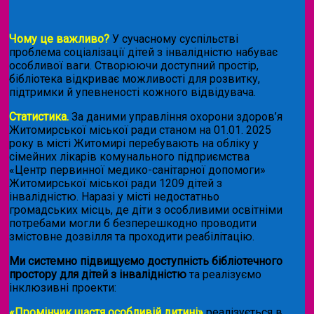
Чому це важливо?
У сучасному суспільстві
проблема соціалізації дітей з інвалідністю набуває
особливої ваги. Створюючи доступний простір,
бібліотека відкриває можливості для розвитку,
підтримки й упевненості кожного відвідувача.
Статистика.
За даними управління охорони здоров’я
Житомирської міської ради станом на 01.01. 2025
року в місті Житомирі перебувають на обліку у
сімейних лікарів комунального підприємства
«Центр первинної медико-санітарної допомоги»
Житомирської міської ради 1209 дітей з
інвалідністю. Наразі у місті недостатньо
громадських місць, де діти з особливими освітніми
потребами могли б безперешкодно проводити
змістовне дозвілля та проходити реабілітацію.
Ми системно підвищуємо доступність бібліотечного
простору для дітей з інвалідністю
та реалізуємо
інклюзивні проекти:
«Промінчик щастя особливій дитині»
реалізується в