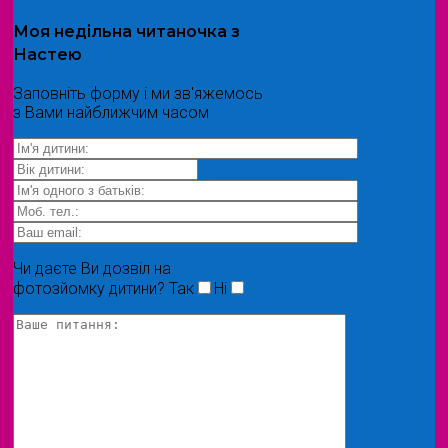
Моя
недільна читаночка
з
Настею
Заповніть форму і ми зв'яжемось
з Вами найближчим часом
Чи даєте Ви дозвіл на
фотозйомку дитини?
Так
Ні