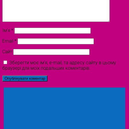
Ім'я
*
Email
*
Сайт
Зберегти моє ім'я, e-mail, та адресу сайту в цьому
браузері для моїх подальших коментарів.