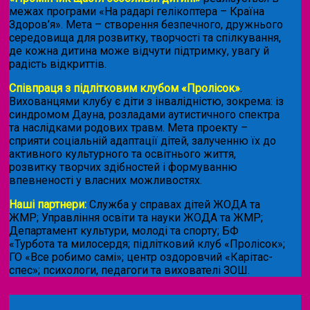
межах програми «На радарі гелікоптера – Країна
Здоров’я». Мета – створення безпечного, дружнього
середовища для розвитку, творчості та спілкування,
де кожна дитина може відчути підтримку, увагу й
радість відкриттів.
Співпраця з підлітковим клубом «Пролісок»
.
Вихованцями клубу є діти з інвалідністю, зокрема: із
синдромом Дауна, розладами аутистичного спектра
та наслідками родових травм. Мета проекту –
сприяти соціальній адаптації дітей, залученню їх до
активного культурного та освітнього життя,
розвитку творчих здібностей і формуванню
впевненості у власних можливостях.
Наші партнери:
Служба у справах дітей ЖОДА та
ЖМР; Управління освіти та науки ЖОДА та ЖМР;
Департамент культури, молоді та спорту; БФ
«Турбота та милосердя; підлітковий клуб «Пролісок»;
ГО «Все робимо самі»; центр оздоровчий «Карітас-
спес»;
психологи, педагоги та вихователі ЗОШ.