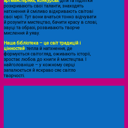
артмайстернях, конкурсах
діти та підлітки
розкривають свої таланти, знаходять
натхнення й сміливо відкривають світові
свої мрії. Тут вони вчаться тонко відчувати
й розуміти мистецтво, бачити красу в слові,
звуці та образі, розвивають творче
мислення й уяву.
Наша бібліотека – це світ традицій і
цінностей
, тепла й натхнення, де
формується світогляд, оживають історії,
зростає любов до книги й мистецтва. І
найголовніше – у кожному серці
запалюється й яскраво сяє світло
творчості.