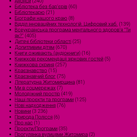
Анонси
(240)
Бібліотека без бар'єрів
(60)
Бібліотекарю
(21)
Біографи нашого краю
(8)
Відділ інноваційних технологій. Цифровий хаб.
(139)
Всеукраїнська програма ментального здоров'я "Ти
як?"
(405)
Дитячі бібліотеки області
(25)
Допитливим дітям
(670)
Книги оживають (аудіокниги)
(16)
Книжкові рекомендації зіркових гостей
(5)
Книжкова скриня
(257)
Краєзнавство
(15)
Краєзнавчий блог
(75)
Літературна Житомирщина
(81)
Ми в соцмережах
(7)
Молодіжний простір
(419)
Наші проєкти та програми
(125)
Нові надходження
(76)
Новини
(3 236)
Природа Полісся
(6)
Про нас
(1)
Проєкти/Програми
(35)
Прогулянка вулицями Житомира
(2)