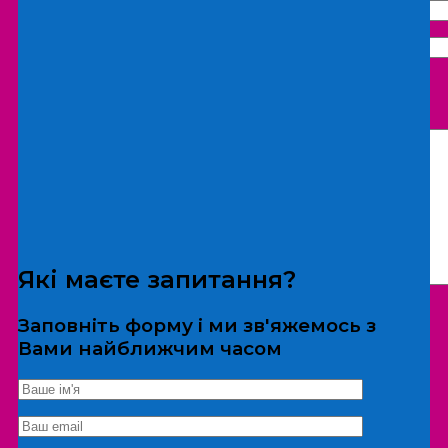
Що бажаєте замовити:
Екскурсія
Локація
Які маєте запитання?
Заповніть форму і ми зв'яжемось з
Вами найближчим часом
*Дані не передаються третім особам
Екскурсія/локація