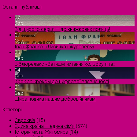
Останні публікації
07
Сер
Від щирого серця — до книжкових полиць!
07
Сер
Іван Франко. «Лисичка і журавель»
06
Сер
Бібліорелакс «Затишні читання кольору літа»
04
Сер
Крок за кроком до цифрової впевненості
01
Сер
Щира подяка нашим добродійникам!
Категорії
Євроквіз
(15)
Єдина країна — єдина сім’я
(574)
Історія міста Житомира
(14)