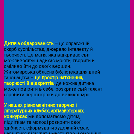
Дитяча обдарованість
–
це справжній
скарб суспільства, джерело інтелекту й
творчості. Це магія, яка відкриває світ
можливостей, надихає мріяти, творити й
сміливо йти до своїх вершин.
Житомирська обласна бібліотека для дітей
та юнацтва –
це простір натхнення,
творчості й відкриттів
, де кожна дитина
може повірити в себе, розкрити свій талант
і зробити перші кроки до великої мрії.
У наших різноманітних творчих і
літературних клубах, артмайстернях,
конкурсах
ми допомагаємо дітям,
підліткам та молоді розкрити свої
здібності, сформувати художній смак,
навчитися відчувати мистецтво й емоційно