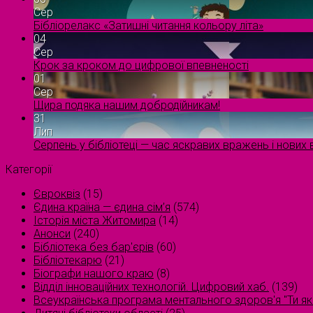
Сер
Бібліорелакс «Затишні читання кольору літа»
04
Сер
Крок за кроком до цифрової впевненості
01
Сер
Щира подяка нашим добродійникам!
31
Лип
Серпень у бібліотеці — час яскравих вражень і нових в
Категорії
Євроквіз
(15)
Єдина країна — єдина сім’я
(574)
Історія міста Житомира
(14)
Анонси
(240)
Бібліотека без бар'єрів
(60)
Бібліотекарю
(21)
Біографи нашого краю
(8)
Відділ інноваційних технологій. Цифровий хаб.
(139)
Всеукраїнська програма ментального здоров'я "Ти як