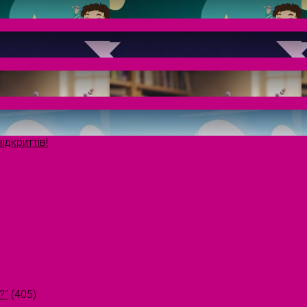
ідкриттів!
?"
(405)