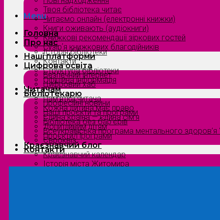
Нові надходження
Твоя бібліотека читає
Menu
Читаємо онлайн (електронні книжки)
Книги оживають (аудіокниги)
Головна
Книжкові рекомендації зіркових гостей
Про нас
Сузірʼя книжкових благодійників
Історія бібліотеки
Наші платформи
Контакти
Цифрова освіта
Структура бібліотеки
Безпечний інтернет
Офіційна інформація
Цифровий хаб
Читачам
Бібліотекарю
Пам’ятка читача
Професійні новини
Кожна дитина має право
Наші проєкти та програми
Єдина країна — єдина сім’я
Бібліотека без бар’єрів
Допитливим дітям
Всеукраїнська програма ментального здоров’я “
Проєкти/Програми
Євроквіз
Краєзнавчий блог
Контакти
Краєзнавчий календар
Історія міста Житомира
Біографи нашого краю
Природа Полісся
Літературна Житомирщина
Славетні імена нашого краю
Menu