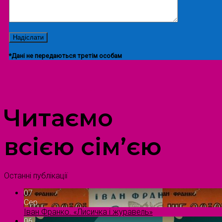
*Дані не передаються третім особам
ПРОСТІР ДОЗВІЛЛЯ ДІТЕЙ ТА ДОРОСЛИХ
Читаємо
всією сім’єю
Останні публікації
07
Сер
Іван Франко. «Лисичка і журавель»
06