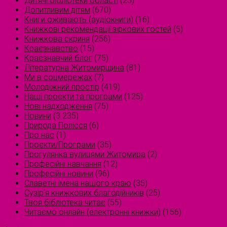
Дитячі бібліотеки області
(25)
Допитливим дітям
(670)
Книги оживають (аудіокниги)
(16)
Книжкові рекомендації зіркових гостей
(5)
Книжкова скриня
(256)
Краєзнавство
(15)
Краєзнавчий блог
(75)
Літературна Житомирщина
(81)
Ми в соцмережах
(7)
Молодіжний простір
(419)
Наші проєкти та програми
(125)
Нові надходження
(75)
Новини
(3 235)
Природа Полісся
(6)
Про нас
(1)
Проєкти/Програми
(35)
Прогулянка вулицями Житомира
(2)
Професійні навчання
(12)
Професійні новини
(96)
Славетні імена нашого краю
(35)
Сузірʼя книжкових благодійників
(25)
Твоя бібліотека читає
(55)
Читаємо онлайн (електронні книжки)
(156)