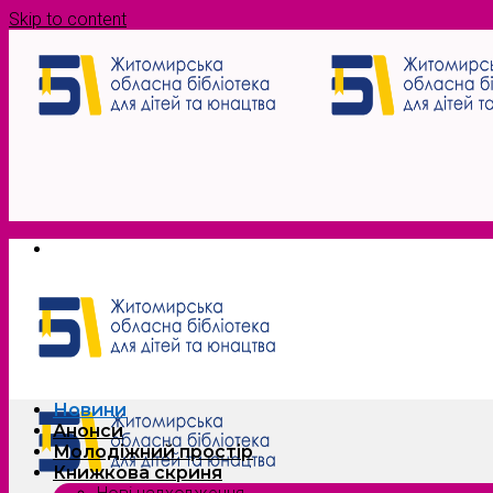
Skip to content
Новини
Анонси
Молодіжний простір
Книжкова скриня