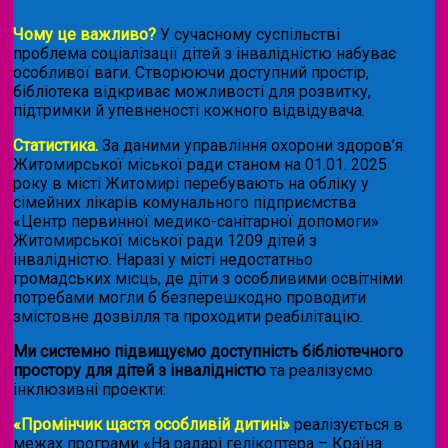
Чому це важливо?
У сучасному суспільстві
проблема соціалізації дітей з інвалідністю набуває
особливої ваги. Створюючи доступний простір,
бібліотека відкриває можливості для розвитку,
підтримки й упевненості кожного відвідувача.
Статистика.
За даними управління охорони здоров’я
Житомирської міської ради станом на 01.01. 2025
року в місті Житомирі перебувають на обліку у
сімейних лікарів комунального підприємства
«Центр первинної медико-санітарної допомоги»
Житомирської міської ради 1209 дітей з
інвалідністю. Наразі у місті недостатньо
громадських місць, де діти з особливими освітніми
потребами могли б безперешкодно проводити
змістовне дозвілля та проходити реабілітацію.
Ми системно підвищуємо доступність бібліотечного
простору для дітей з інвалідністю
та реалізуємо
інклюзивні проекти:
«Промінчик щастя особливій дитині»
реалізується в
межах програми «На радарі гелікоптера – Країна