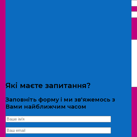
Що бажаєте замовити:
Екскурсія
Локація
Які маєте запитання?
Заповніть форму і ми зв'яжемось з
Вами найближчим часом
*Дані не передаються третім особам
Екскурсія/локація