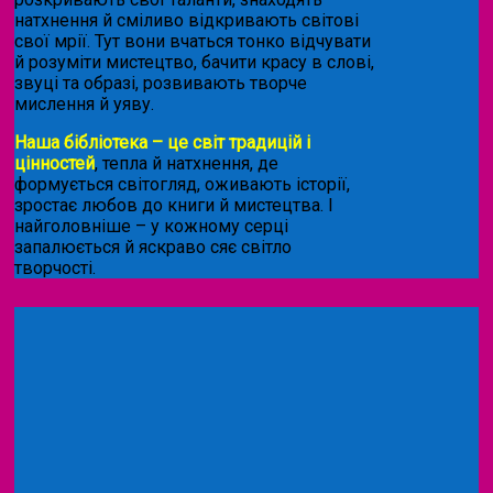
натхнення й сміливо відкривають світові
свої мрії. Тут вони вчаться тонко відчувати
й розуміти мистецтво, бачити красу в слові,
звуці та образі, розвивають творче
мислення й уяву.
Наша бібліотека – це світ традицій і
цінностей
, тепла й натхнення, де
формується світогляд, оживають історії,
зростає любов до книги й мистецтва. І
найголовніше – у кожному серці
запалюється й яскраво сяє світло
творчості.