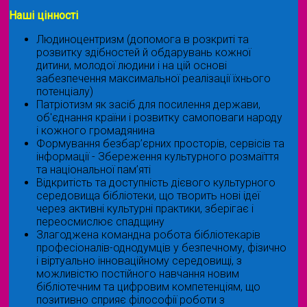
Наші цінності
Людиноцентризм (допомога в розкриті та
розвитку здібностей й обдарувань кожної
дитини, молодої людини і на цій основі
забезпечення максимальної реалізації їхнього
потенціалу)
Патріотизм як засіб для посилення держави,
об'єднання країни і розвитку самоповаги народу
і кожного громадянина
Формування безбар’єрних просторів, сервісів та
інформації - Збереження культурного розмаїття
та національної пам’яті
Відкритість та доступність дієвого культурного
середовища бібліотеки, що творить нові ідеї
через активні культурні практики, зберігає і
переосмислює спадщину
Злагоджена командна робота бібліотекарів
професіоналів-однодумців у безпечному, фізично
і віртуально інноваційному середовищі, з
можливістю постійного навчання новим
бібліотечним та цифровим компетенціям, що
позитивно сприяє філософії роботи з