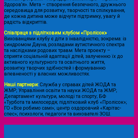
Здоров’я». Мета – створення безпечного, дружнього
середовища для розвитку, творчості та спілкування,
де кожна дитина може відчути підтримку, увагу й
радість відкриттів.
Співпраця з підлітковим клубом «Пролісок»
.
Вихованцями клубу є діти з інвалідністю, зокрема: із
синдромом Дауна, розладами аутистичного спектра
та наслідками родових травм. Мета проекту –
сприяти соціальній адаптації дітей, залученню їх до
активного культурного та освітнього життя,
розвитку творчих здібностей і формуванню
впевненості у власних можливостях.
Наші партнери:
Служба у справах дітей ЖОДА та
ЖМР; Управління освіти та науки ЖОДА та ЖМР;
Департамент культури, молоді та спорту; БФ
«Турбота та милосердя; підлітковий клуб «Пролісок»;
ГО «Все робимо самі»; центр оздоровчий «Карітас-
спес»;
психологи, педагоги та вихователі ЗОШ.