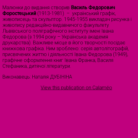
Малюнки до видання створив
Василь Федорович
Форостецький
(1913-1981) – український графік,
живописець та скульптор. 1945-1955 викладач рисунка і
живопису редакційно-видавничого факультету
Львівського поліграфічного інституту імені Івана
Федорова (з 1994 року – Українська академія
друкарства). Важливе місце в його творчості посідає
книжкова графіка. Ним зроблено: серія автолітографій,
присвячених життю і діяльності Івана Федорова (1949),
графічне оформлення книг Івана Франка, Василя
Стефаника, дитячої літератури.
Виконавець: Наталія ДУБІНІНА
View this publication on Calaméo