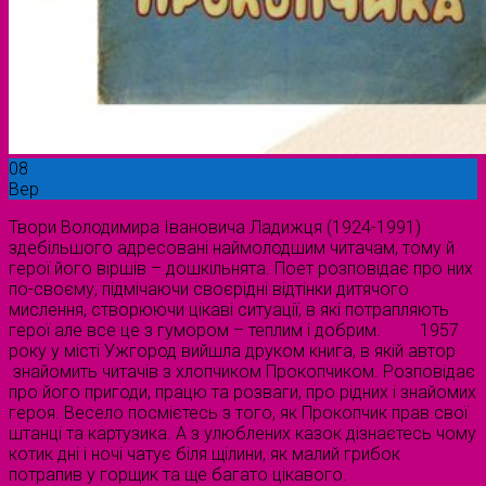
08
Вер
Твори Володимира Івановича Ладижця (1924-1991)
здебільшого адресовані наймолодшим читачам, тому й
герої його віршів – дошкільнята. Поет розповідає про них
по-своєму, підмічаючи своєрідні відтінки дитячого
мислення, створюючи цікаві ситуації, в які потрапляють
герої але все це з гумором – теплим і добрим. 1957
року у місті Ужгород вийшла друком книга, в якій автор
знайомить читачів з хлопчиком Прокопчиком. Розповідає
про його пригоди, працю та розваги, про рідних і знайомих
героя. Весело посмієтесь з того, як Прокопчик прав свої
штанці та картузика. А з улюблених казок дізнаєтесь чому
котик дні і ночі чатує біля щілини, як малий грибок
потрапив у горщик та ще багато цікавого.