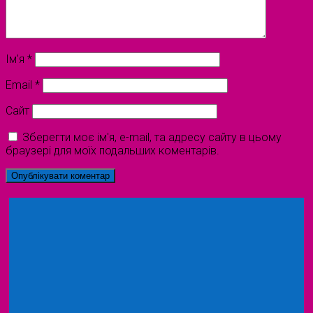
Ім'я
*
Email
*
Сайт
Зберегти моє ім'я, e-mail, та адресу сайту в цьому
браузері для моїх подальших коментарів.