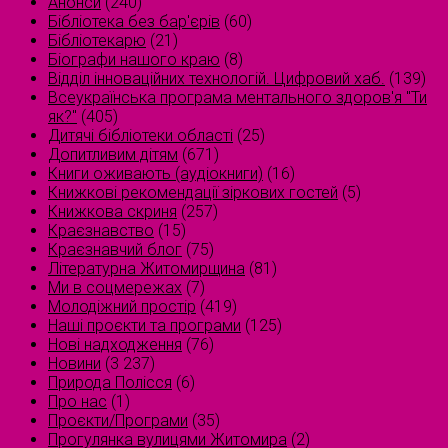
Анонси
(240)
Бібліотека без бар'єрів
(60)
Бібліотекарю
(21)
Біографи нашого краю
(8)
Відділ інноваційних технологій. Цифровий хаб.
(139)
Всеукраїнська програма ментального здоров'я "Ти
як?"
(405)
Дитячі бібліотеки області
(25)
Допитливим дітям
(671)
Книги оживають (аудіокниги)
(16)
Книжкові рекомендації зіркових гостей
(5)
Книжкова скриня
(257)
Краєзнавство
(15)
Краєзнавчий блог
(75)
Літературна Житомирщина
(81)
Ми в соцмережах
(7)
Молодіжний простір
(419)
Наші проєкти та програми
(125)
Нові надходження
(76)
Новини
(3 237)
Природа Полісся
(6)
Про нас
(1)
Проєкти/Програми
(35)
Прогулянка вулицями Житомира
(2)