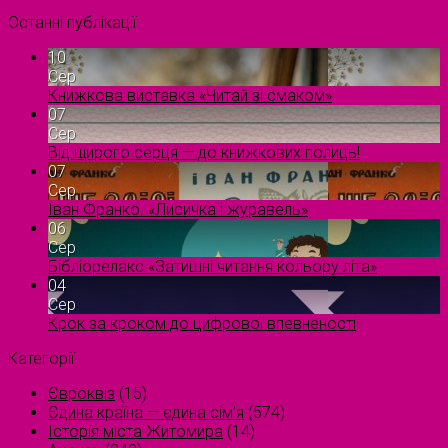
Останні публікації
10
Сер
Книжкова виставка «Читай зі смаком»
07
Сер
Від щирого серця — до книжкових полиць!
07
Сер
Іван Франко. «Лисичка і журавель»
06
Сер
Бібліорелакс «Затишні читання кольору літа»
04
Сер
Крок за кроком до цифрової впевненості
Категорії
Євроквіз
(15)
Єдина країна — єдина сім’я
(574)
Історія міста Житомира
(14)