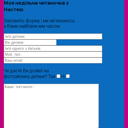
Моя
недільна читаночка
з
Настею
Заповніть форму і ми зв'яжемось
з Вами найближчим часом
Чи даєте Ви дозвіл на
фотозйомку дитини?
Так
Ні