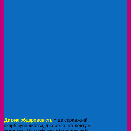
Дитяча обдарованість
–
це справжній
скарб суспільства, джерело інтелекту й