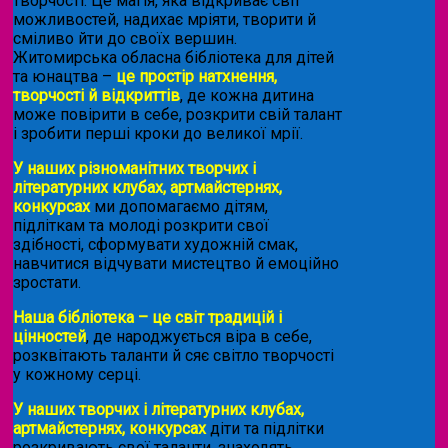
творчості. Це магія, яка відкриває світ
можливостей, надихає мріяти, творити й
сміливо йти до своїх вершин.
Житомирська обласна бібліотека для дітей
та юнацтва –
це простір натхнення,
творчості й відкриттів
, де кожна дитина
може повірити в себе, розкрити свій талант
і зробити перші кроки до великої мрії.
У наших різноманітних творчих і
літературних клубах, артмайстернях,
конкурсах
ми допомагаємо дітям,
підліткам та молоді розкрити свої
здібності, сформувати художній смак,
навчитися відчувати мистецтво й емоційно
зростати.
Наша бібліотека – це світ традицій і
цінностей
, де народжується віра в себе,
розквітають таланти й сяє світло творчості
у кожному серці.
У наших творчих і літературних клубах,
артмайстернях, конкурсах
діти та підлітки
розкривають свої таланти, знаходять