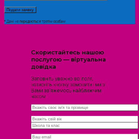
* Дані не передаються третім особам
Скористайтесь нашою
послугою — віртуальна
довідка
Заповніть уважно всі поля,
натисніть кнопку замовити і ми з
Вами зв'яжемось найближчим
часом.