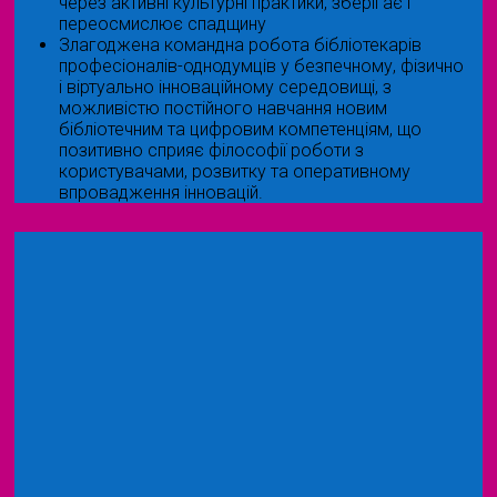
через активні культурні практики, зберігає і
переосмислює спадщину
Злагоджена командна робота бібліотекарів
професіоналів-однодумців у безпечному, фізично
і віртуально інноваційному середовищі, з
можливістю постійного навчання новим
бібліотечним та цифровим компетенціям, що
позитивно сприяє філософії роботи з
користувачами, розвитку та оперативному
впровадження інновацій.