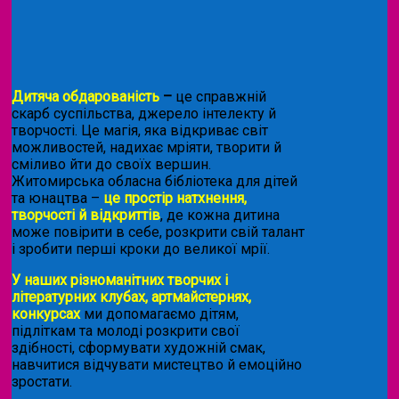
Дитяча обдарованість
–
це справжній
скарб суспільства, джерело інтелекту й
творчості. Це магія, яка відкриває світ
можливостей, надихає мріяти, творити й
сміливо йти до своїх вершин.
Житомирська обласна бібліотека для дітей
та юнацтва –
це простір натхнення,
творчості й відкриттів
, де кожна дитина
може повірити в себе, розкрити свій талант
і зробити перші кроки до великої мрії.
У наших різноманітних творчих і
літературних клубах, артмайстернях,
конкурсах
ми допомагаємо дітям,
підліткам та молоді розкрити свої
здібності, сформувати художній смак,
навчитися відчувати мистецтво й емоційно
зростати.