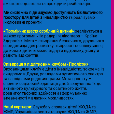
змістовне дозвілля та проходити реабілітацію.
Ми системно підвищуємо доступність бібліотечного
простору для дітей з інвалідністю
та реалізуємо
інклюзивні проекти:
«Промінчик щастя особливій дитині»
реалізується в
межах програми «На радарі гелікоптера – Країна
Здоров’я». Мета – створення безпечного, дружнього
середовища для розвитку, творчості та спілкування,
де кожна дитина може відчути підтримку, увагу й
радість відкриттів.
Співпраця з підлітковим клубом «Пролісок»
.
Вихованцями клубу є діти з інвалідністю, зокрема: із
синдромом Дауна, розладами аутистичного спектра
та наслідками родових травм. Мета проекту –
сприяти соціальній адаптації дітей, залученню їх до
активного культурного та освітнього життя,
розвитку творчих здібностей і формуванню
впевненості у власних можливостях.
Наші партнери:
Служба у справах дітей ЖОДА та
ЖМР; Управління освіти та науки ЖОДА та ЖМР;