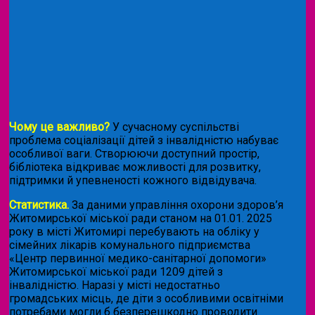
Чому це важливо?
У сучасному суспільстві
проблема соціалізації дітей з інвалідністю набуває
особливої ваги. Створюючи доступний простір,
бібліотека відкриває можливості для розвитку,
підтримки й упевненості кожного відвідувача.
Статистика.
За даними управління охорони здоров’я
Житомирської міської ради станом на 01.01. 2025
року в місті Житомирі перебувають на обліку у
сімейних лікарів комунального підприємства
«Центр первинної медико-санітарної допомоги»
Житомирської міської ради 1209 дітей з
інвалідністю. Наразі у місті недостатньо
громадських місць, де діти з особливими освітніми
потребами могли б безперешкодно проводити