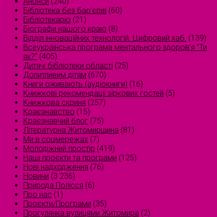
Анонси
(240)
Бібліотека без бар'єрів
(60)
Бібліотекарю
(21)
Біографи нашого краю
(8)
Відділ інноваційних технологій. Цифровий хаб.
(139)
Всеукраїнська програма ментального здоров'я "Ти
як?"
(405)
Дитячі бібліотеки області
(25)
Допитливим дітям
(670)
Книги оживають (аудіокниги)
(16)
Книжкові рекомендації зіркових гостей
(5)
Книжкова скриня
(257)
Краєзнавство
(15)
Краєзнавчий блог
(75)
Літературна Житомирщина
(81)
Ми в соцмережах
(7)
Молодіжний простір
(419)
Наші проєкти та програми
(125)
Нові надходження
(76)
Новини
(3 236)
Природа Полісся
(6)
Про нас
(1)
Проєкти/Програми
(35)
Прогулянка вулицями Житомира
(2)