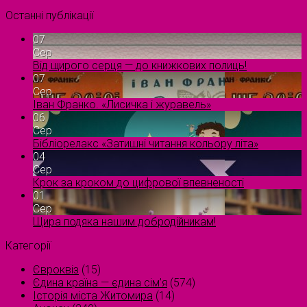
Останні публікації
07
Сер
Від щирого серця — до книжкових полиць!
07
Сер
Іван Франко. «Лисичка і журавель»
06
Сер
Бібліорелакс «Затишні читання кольору літа»
04
Сер
Крок за кроком до цифрової впевненості
01
Сер
Щира подяка нашим добродійникам!
Категорії
Євроквіз
(15)
Єдина країна — єдина сім’я
(574)
Історія міста Житомира
(14)