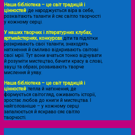
Наша бібліотека – це світ традицій і
цінностей
, де народжується віра в себе,
розквітають таланти й сяє світло творчості
у кожному серці.
У наших творчих і літературних клубах,
артмайстернях, конкурсах
діти та підлітки
розкривають свої таланти, знаходять
натхнення й сміливо відкривають світові
свої мрії. Тут вони вчаться тонко відчувати
й розуміти мистецтво, бачити красу в слові,
звуці та образі, розвивають творче
мислення й уяву.
Наша бібліотека – це світ традицій і
цінностей
, тепла й натхнення, де
формується світогляд, оживають історії,
зростає любов до книги й мистецтва. І
найголовніше – у кожному серці
запалюється й яскраво сяє світло
творчості.