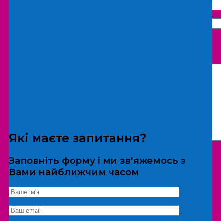
Що бажаєте замовити:
Екскурсія
Локація
Які маєте запитання?
Заповніть форму і ми зв'яжемось з
Вами найближчим часом
*Дані не передаються третім особам
Екскурсія/локація