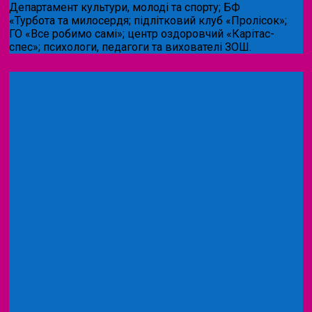
Департамент культури, молоді та спорту; БФ
«Турбота та милосердя; підлітковий клуб «Пролісок»;
ГО «Все робимо самі»; центр оздоровчий «Карітас-
спес»;
психологи, педагоги та вихователі ЗОШ.