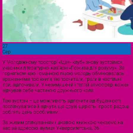
27
Сер
У Молодіжному просторі «Ідея- клуб» знову зустрілися
учасники літературної кав’ярні «Пожива для розуму». За
горнятком чаю і смачною піцою молодь обмінювалась
враженнями про книги, які прочитали, грали в настільні
ігри, відпочивали. У невимушеній і теплій атмосфері кожен
відчував себе частиною дружнього кола.
Такі зустрічі – це можливість відпочити від буденності,
поспілкуватися й відчути, що друзі, щирість і прості радощі
роблять день особливим..
За живим спілкуванням і цікавою книжкою чекаємо на
вас за адресою: вулиця Університетська, 36.