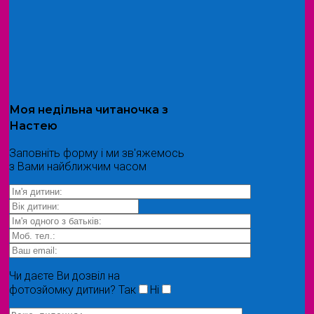
Моя
недільна читаночка
з
Настею
Заповніть форму і ми зв'яжемось
з Вами найближчим часом
Чи даєте Ви дозвіл на
фотозйомку дитини?
Так
Ні