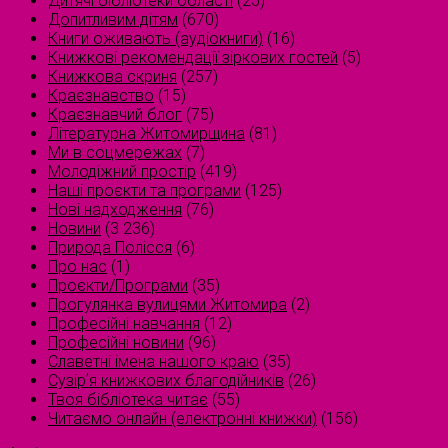
Дитячі бібліотеки області
(25)
Допитливим дітям
(670)
Книги оживають (аудіокниги)
(16)
Книжкові рекомендації зіркових гостей
(5)
Книжкова скриня
(257)
Краєзнавство
(15)
Краєзнавчий блог
(75)
Літературна Житомирщина
(81)
Ми в соцмережах
(7)
Молодіжний простір
(419)
Наші проєкти та програми
(125)
Нові надходження
(76)
Новини
(3 236)
Природа Полісся
(6)
Про нас
(1)
Проєкти/Програми
(35)
Прогулянка вулицями Житомира
(2)
Професійні навчання
(12)
Професійні новини
(96)
Славетні імена нашого краю
(35)
Сузірʼя книжкових благодійників
(26)
Твоя бібліотека читає
(55)
Читаємо онлайн (електронні книжки)
(156)