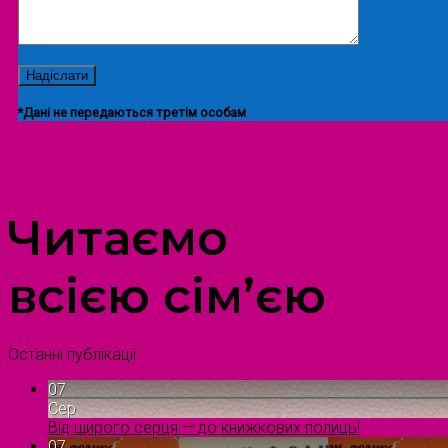
*Дані не передаються третім особам
ПРОСТІР ДОЗВІЛЛЯ ДІТЕЙ ТА ДОРОСЛИХ
Читаємо
всією сім’єю
Останні публікації
07
Сер
Від щирого серця — до книжкових полиць!
07