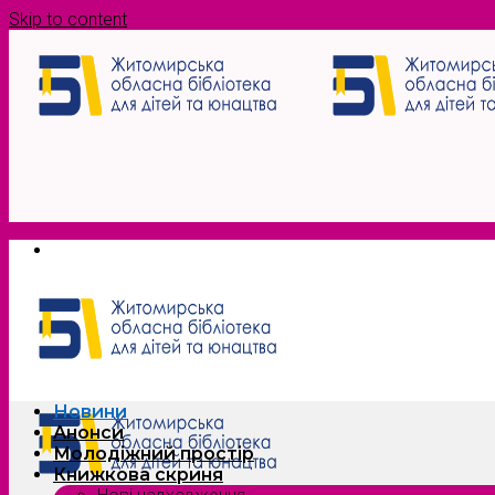
Skip to content
Новини
Анонси
Молодіжний простір
Книжкова скриня