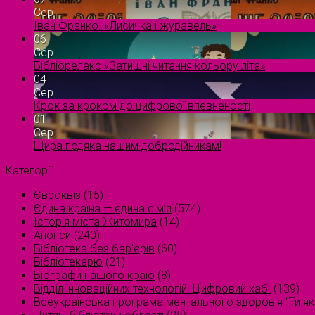
Сер
Іван Франко. «Лисичка і журавель»
06
Сер
Бібліорелакс «Затишні читання кольору літа»
04
Сер
Крок за кроком до цифрової впевненості
01
Сер
Щира подяка нашим добродійникам!
Категорії
Євроквіз
(15)
Єдина країна — єдина сім’я
(574)
Історія міста Житомира
(14)
Анонси
(240)
Бібліотека без бар'єрів
(60)
Бібліотекарю
(21)
Біографи нашого краю
(8)
Відділ інноваційних технологій. Цифровий хаб.
(139)
Всеукраїнська програма ментального здоров'я "Ти як