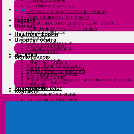
Нові надходження
Твоя бібліотека читає
Menu
Читаємо онлайн (електронні книжки)
Книги оживають (аудіокниги)
Головна
Книжкові рекомендації зіркових гостей
Про нас
Сузірʼя книжкових благодійників
Історія бібліотеки
Наші платформи
Контакти
Цифрова освіта
Структура бібліотеки
Безпечний інтернет
Офіційна інформація
Цифровий хаб
Читачам
Бібліотекарю
Пам’ятка читача
Професійні новини
Кожна дитина має право
Наші проєкти та програми
Єдина країна — єдина сім’я
Бібліотека без бар’єрів
Допитливим дітям
Всеукраїнська програма ментального здоров’я “
Проєкти/Програми
Євроквіз
Краєзнавчий блог
Контакти
Краєзнавчий календар
Історія міста Житомира
Біографи нашого краю
Природа Полісся
Літературна Житомирщина
Славетні імена нашого краю
Menu