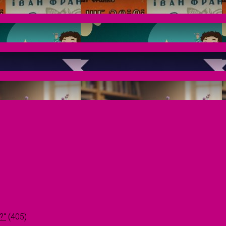
?"
(405)