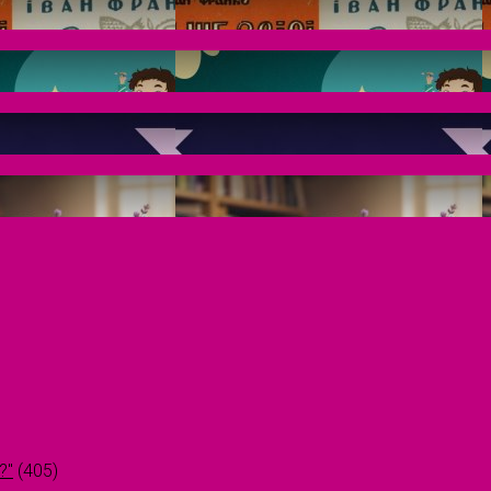
?"
(405)