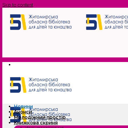
Skip to content
Новини
Анонси
Молодіжний простір
Книжкова скриня