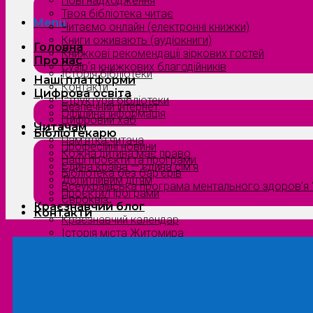
Нові надходження
Твоя бібліотека читає
Menu
Читаємо онлайн (електронні книжки)
Книги оживають (аудіокниги)
Головна
Книжкові рекомендації зіркових гостей
Про нас
Сузірʼя книжкових благодійників
Історія бібліотеки
Наші платформи
Контакти
Цифрова освіта
Структура бібліотеки
Безпечний інтернет
Офіційна інформація
Цифровий хаб
Читачам
Бібліотекарю
Пам’ятка читача
Професійні новини
Кожна дитина має право
Наші проєкти та програми
Єдина країна — єдина сім’я
Бібліотека без бар’єрів
Допитливим дітям
Всеукраїнська програма ментального здоров’я “
Проєкти/Програми
Євроквіз
Краєзнавчий блог
Контакти
Краєзнавчий календар
Історія міста Житомира
Біографи нашого краю
Природа Полісся
Літературна Житомирщина
Славетні імена нашого краю
Menu