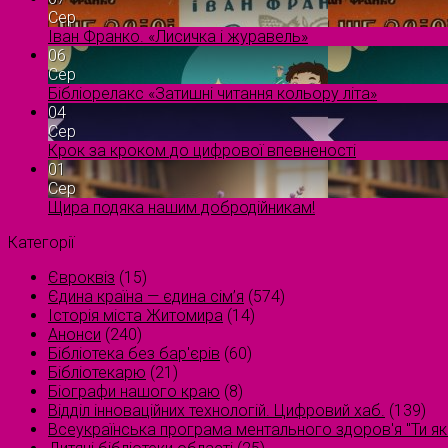
Сер
Іван Франко. «Лисичка і журавель»
06
Сер
Бібліорелакс «Затишні читання кольору літа»
04
Сер
Крок за кроком до цифрової впевненості
01
Сер
Щира подяка нашим добродійникам!
Категорії
Євроквіз
(15)
Єдина країна — єдина сім’я
(574)
Історія міста Житомира
(14)
Анонси
(240)
Бібліотека без бар'єрів
(60)
Бібліотекарю
(21)
Біографи нашого краю
(8)
Відділ інноваційних технологій. Цифровий хаб.
(139)
Всеукраїнська програма ментального здоров'я "Ти як