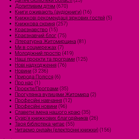
Дитячі бібліотеки області
(25)
Допитливим дітям
(670)
Книги оживають (аудіокниги)
(16)
Книжкові рекомендації зіркових гостей
(5)
Книжкова скриня
(257)
Краєзнавство
(15)
Краєзнавчий блог
(75)
Літературна Житомирщина
(81)
Ми в соцмережах
(7)
Молодіжний простір
(419)
Наші проєкти та програми
(125)
Нові надходження
(76)
Новини
(3 236)
Природа Полісся
(6)
Про нас
(1)
Проєкти/Програми
(35)
Прогулянка вулицями Житомира
(2)
Професійні навчання
(12)
Професійні новини
(96)
Славетні імена нашого краю
(35)
Сузірʼя книжкових благодійників
(26)
Твоя бібліотека читає
(55)
Читаємо онлайн (електронні книжки)
(156)