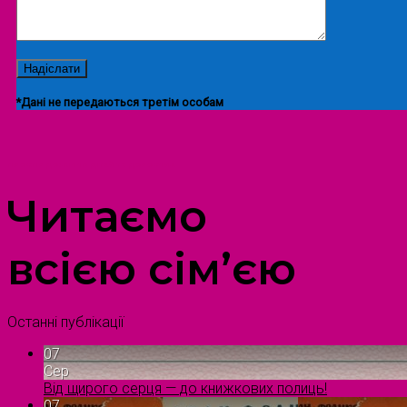
*Дані не передаються третім особам
ПРОСТІР ДОЗВІЛЛЯ ДІТЕЙ ТА ДОРОСЛИХ
Читаємо
всією сім’єю
Останні публікації
07
Сер
Від щирого серця — до книжкових полиць!
07