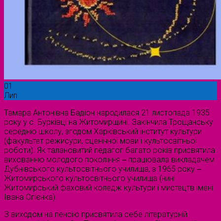
01
Лип
Тамара Антонівна Бадіон народилася 21 листопада 1935
року у с. Бурківці на Житомирщині. Закінчила Трощанську
середню школу, згодом Харківський інститут культури
(факультет режисури, сценічної мови і культосвітньої
роботи). Як талановитий педагог багато років присвятила
вихованню молодого покоління ‒ працювала викладачем
Дубнівського культосвітнього училища, з 1965 року ‒
Житомирського культосвітнього училища (нині
Житомирський фаховий коледж культури і мистецтв імені
Івана Огієнка).
З виходом на пенсію присвятила себе літературній