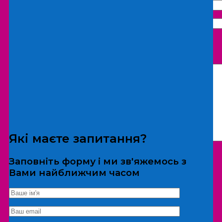
Що бажаєте замовити:
Екскурсія
Локація
Які маєте запитання?
Заповніть форму і ми зв'яжемось з
Вами найближчим часом
*Дані не передаються третім особам
Екскурсія/локація