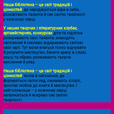
Наша бібліотека – це світ традицій і
цінностей
, де народжується віра в себе,
розквітають таланти й сяє світло творчості
у кожному серці.
У наших творчих і літературних клубах,
артмайстернях, конкурсах
діти та підлітки
розкривають свої таланти, знаходять
натхнення й сміливо відкривають світові
свої мрії. Тут вони вчаться тонко відчувати
й розуміти мистецтво, бачити красу в слові,
звуці та образі, розвивають творче
мислення й уяву.
Наша бібліотека – це світ традицій і
цінностей
, тепла й натхнення, де
формується світогляд, оживають історії,
зростає любов до книги й мистецтва. І
найголовніше – у кожному серці
запалюється й яскраво сяє світло
творчості.