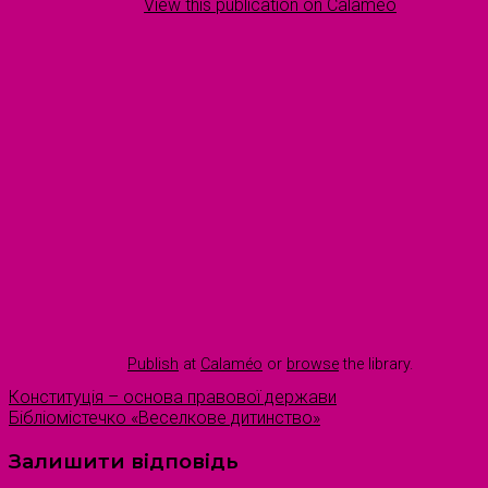
View this publication on Calaméo
Publish
at
Calaméo
or
browse
the library.
Конституція – основа правової держави
Бібліомістечко «Веселкове дитинство»
Залишити відповідь