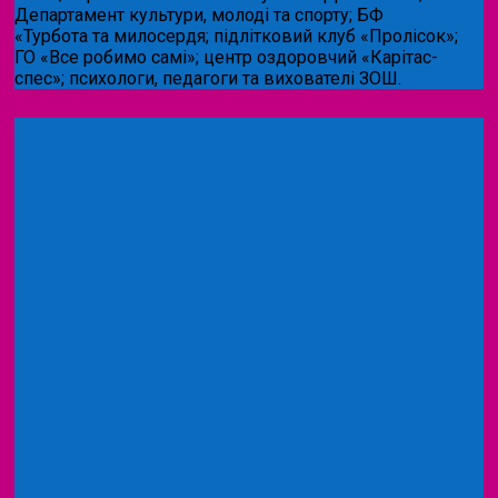
Департамент культури, молоді та спорту; БФ
«Турбота та милосердя; підлітковий клуб «Пролісок»;
ГО «Все робимо самі»; центр оздоровчий «Карітас-
спес»;
психологи, педагоги та вихователі ЗОШ.