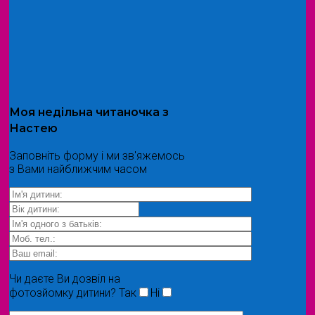
Моя
недільна читаночка
з
Настею
Заповніть форму і ми зв'яжемось
з Вами найближчим часом
Чи даєте Ви дозвіл на
фотозйомку дитини?
Так
Ні