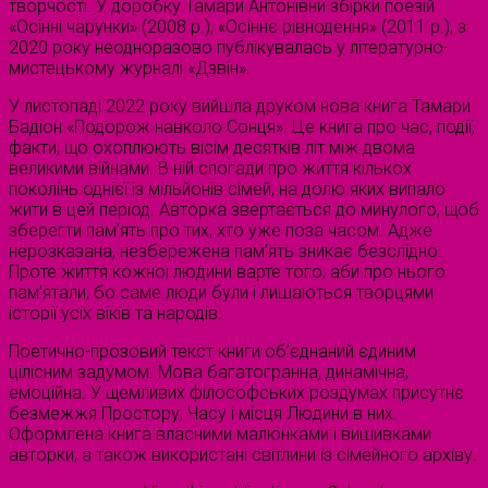
творчості. У доробку Тамари Антонівни збірки поезій
«Осінні чарунки» (2008 р.), «Осіннє рівнодення» (2011 р.), з
2020 року неодноразово публікувалась у літературно-
мистецькому журналі «Дзвін».
У листопаді 2022 року вийшла друком нова книга Тамари
Бадіон «Подорож навколо Сонця». Це книга про час, події,
факти, що охоплюють вісім десятків літ між двома
великими війнами. В ній спогади про життя кількох
поколінь однієї із мільйонів сімей, на долю яких випало
жити в цей період. Авторка звертається до минулого, щоб
зберегти пам’ять про тих, хто уже поза часом. Адже
нерозказана, незбережена пам’ять зникає безслідно.
Проте життя кожної людини варте того, аби про нього
пам’ятали, бо саме люди були і лишаються творцями
історії усіх віків та народів.
Поетично-прозовий текст книги об’єднаний єдиним
цілісним задумом. Мова багатогранна, динамічна,
емоційна. У щемливих філософських роздумах присутнє
безмежжя Простору, Часу і місця Людини в них.
Оформлена книга власними малюнками і вишивками
авторки, а також використані світлини із сімейного архіву.