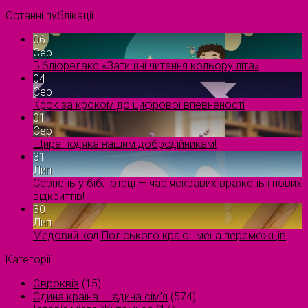
Останні публікації
06
Сер
Бібліорелакс «Затишні читання кольору літа»
04
Сер
Крок за кроком до цифрової впевненості
01
Сер
Щира подяка нашим добродійникам!
31
Лип
Серпень у бібліотеці — час яскравих вражень і нових
відкриттів!
30
Лип
Медовий код Поліського краю: імена переможців
Категорії
Євроквіз
(15)
Єдина країна — єдина сім’я
(574)