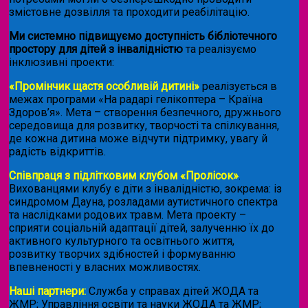
змістовне дозвілля та проходити реабілітацію.
Ми системно підвищуємо доступність бібліотечного
простору для дітей з інвалідністю
та реалізуємо
інклюзивні проекти:
«Промінчик щастя особливій дитині»
реалізується в
межах програми «На радарі гелікоптера – Країна
Здоров’я». Мета – створення безпечного, дружнього
середовища для розвитку, творчості та спілкування,
де кожна дитина може відчути підтримку, увагу й
радість відкриттів.
Співпраця з підлітковим клубом «Пролісок»
.
Вихованцями клубу є діти з інвалідністю, зокрема: із
синдромом Дауна, розладами аутистичного спектра
та наслідками родових травм. Мета проекту –
сприяти соціальній адаптації дітей, залученню їх до
активного культурного та освітнього життя,
розвитку творчих здібностей і формуванню
впевненості у власних можливостях.
Наші партнери:
Служба у справах дітей ЖОДА та
ЖМР; Управління освіти та науки ЖОДА та ЖМР;