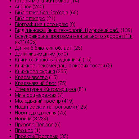
Історія міста Житомира
(14)
Анонси
(240)
Бібліотека без бар'єрів
(60)
Бібліотекарю
(21)
Біографи нашого краю
(8)
Відділ інноваційних технологій. Цифровий хаб.
(139)
Всеукраїнська програма ментального здоров'я "Ти
як?"
(405)
Дитячі бібліотеки області
(25)
Допитливим дітям
(670)
Книги оживають (аудіокниги)
(15)
Книжкові рекомендації зіркових гостей
(5)
Книжкова скриня
(255)
Краєзнавство
(15)
Краєзнавчий блог
(75)
Літературна Житомирщина
(81)
Ми в соцмережах
(7)
Молодіжний простір
(419)
Наші проєкти та програми
(125)
Нові надходження
(75)
Новини
(3 234)
Природа Полісся
(6)
Про нас
(1)
Проєкти/Програми
(35)