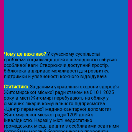
Чому це важливо?
У сучасному суспільстві
проблема соціалізації дітей з інвалідністю набуває
особливої ваги. Створюючи доступний простір,
бібліотека відкриває можливості для розвитку,
підтримки й упевненості кожного відвідувача.
Статистика.
За даними управління охорони здоров’я
Житомирської міської ради станом на 01.01. 2025
року в місті Житомирі перебувають на обліку у
сімейних лікарів комунального підприємства
«Центр первинної медико-санітарної допомоги»
Житомирської міської ради 1209 дітей з
інвалідністю. Наразі у місті недостатньо
громадських місць, де діти з особливими освітніми
потребами могли б безперешкодно проводити