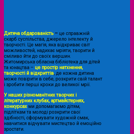
Дитяча обдарованість
–
це справжній
скарб суспільства, джерело інтелекту й
творчості. Це магія, яка відкриває світ
можливостей, надихає мріяти, творити й
сміливо йти до своїх вершин.
Житомирська обласна бібліотека для дітей
та юнацтва –
це простір натхнення,
творчості й відкриттів
, де кожна дитина
може повірити в себе, розкрити свій талант
і зробити перші кроки до великої мрії.
У наших різноманітних творчих і
літературних клубах, артмайстернях,
конкурсах
ми допомагаємо дітям,
підліткам та молоді розкрити свої
здібності, сформувати художній смак,
навчитися відчувати мистецтво й емоційно
зростати.