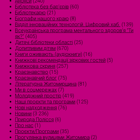
Анонси
(240)
Бібліотека без бар'єрів
(60)
Бібліотекарю
(21)
Біографи нашого краю
(8)
Відділ інноваційних технологій. Цифровий хаб.
(139)
Всеукраїнська програма ментального здоров'я "Ти
як?"
(405)
Дитячі бібліотеки області
(25)
Допитливим дітям
(670)
Книги оживають (аудіокниги)
(16)
Книжкові рекомендації зіркових гостей
(5)
Книжкова скриня
(257)
Краєзнавство
(15)
Краєзнавчий блог
(75)
Літературна Житомирщина
(81)
Ми в соцмережах
(7)
Молодіжний простір
(419)
Наші проєкти та програми
(125)
Нові надходження
(76)
Новини
(3 236)
Природа Полісся
(6)
Про нас
(1)
Проєкти/Програми
(35)
Прогулянка вулицями Житомира
(2)