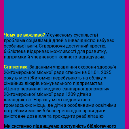
Чому це важливо?
У сучасному суспільстві
проблема соціалізації дітей з інвалідністю набуває
особливої ваги. Створюючи доступний простір,
бібліотека відкриває можливості для розвитку,
підтримки й упевненості кожного відвідувача.
Статистика.
За даними управління охорони здоров’я
Житомирської міської ради станом на 01.01. 2025
року в місті Житомирі перебувають на обліку у
сімейних лікарів комунального підприємства
«Центр первинної медико-санітарної допомоги»
Житомирської міської ради 1209 дітей з
інвалідністю. Наразі у місті недостатньо
громадських місць, де діти з особливими освітніми
потребами могли б безперешкодно проводити
змістовне дозвілля та проходити реабілітацію.
Ми системно підвищуємо доступність бібліотечного