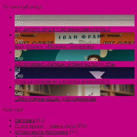
Останні публікації
07
Сер
Від щирого серця — до книжкових полиць!
07
Сер
Іван Франко. «Лисичка і журавель»
06
Сер
Бібліорелакс «Затишні читання кольору літа»
04
Сер
Крок за кроком до цифрової впевненості
01
Сер
Щира подяка нашим добродійникам!
Категорії
Євроквіз
(15)
Єдина країна — єдина сім’я
(574)
Історія міста Житомира
(14)