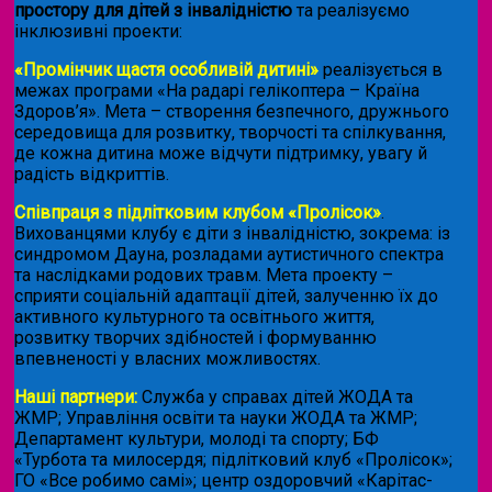
простору для дітей з інвалідністю
та реалізуємо
інклюзивні проекти:
«Промінчик щастя особливій дитині»
реалізується в
межах програми «На радарі гелікоптера – Країна
Здоров’я». Мета – створення безпечного, дружнього
середовища для розвитку, творчості та спілкування,
де кожна дитина може відчути підтримку, увагу й
радість відкриттів.
Співпраця з підлітковим клубом «Пролісок»
.
Вихованцями клубу є діти з інвалідністю, зокрема: із
синдромом Дауна, розладами аутистичного спектра
та наслідками родових травм. Мета проекту –
сприяти соціальній адаптації дітей, залученню їх до
активного культурного та освітнього життя,
розвитку творчих здібностей і формуванню
впевненості у власних можливостях.
Наші партнери:
Служба у справах дітей ЖОДА та
ЖМР; Управління освіти та науки ЖОДА та ЖМР;
Департамент культури, молоді та спорту; БФ
«Турбота та милосердя; підлітковий клуб «Пролісок»;
ГО «Все робимо самі»; центр оздоровчий «Карітас-