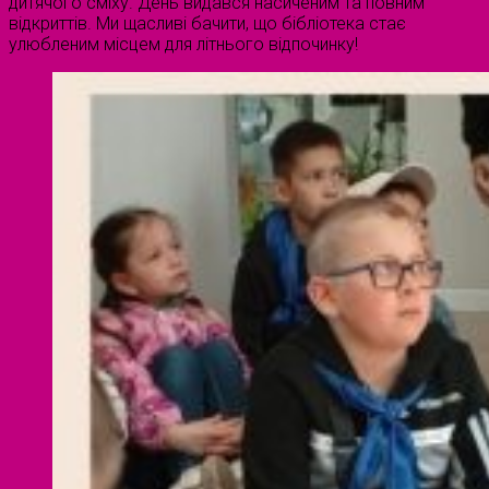
дитячого сміху. День видався насиченим та повним
відкриттів. Ми щасливі бачити, що бібліотека стає
улюбленим місцем для літнього відпочинку!