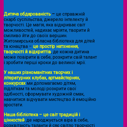
Дитяча обдарованість
–
це справжній
скарб суспільства, джерело інтелекту й
творчості. Це магія, яка відкриває світ
можливостей, надихає мріяти, творити й
сміливо йти до своїх вершин.
Житомирська обласна бібліотека для дітей
та юнацтва –
це простір натхнення,
творчості й відкриттів
, де кожна дитина
може повірити в себе, розкрити свій талант
і зробити перші кроки до великої мрії.
У наших різноманітних творчих і
літературних клубах, артмайстернях,
конкурсах
ми допомагаємо дітям,
підліткам та молоді розкрити свої
здібності, сформувати художній смак,
навчитися відчувати мистецтво й емоційно
зростати.
Наша бібліотека – це світ традицій і
цінностей
, де народжується віра в себе,
розквітають таланти й сяє світло творчості