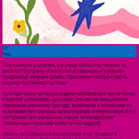
16
Чер
Літні канікули в розпалі, а в нашій бібліотеці гамірно та
весело! Програма «Книжково-розважальні канікули»
продовжує збирати друзів, і пришкільні табори стають
нашими постійними гостями.
Сьогодні наша читацька родина поповнилася ще на понад
п’ятдесят допитливих школярів! Для них ми влаштували
справжню книжкову пригоду: знайомили з новинками та
яскравими виставками, влаштовували інтелектуальні бої у
вікторинах про улюблених героїв та мандрували
таємничими стежками бібліотечних відділів.
Звісно, не обійшлося без рухливих ігор та щирого