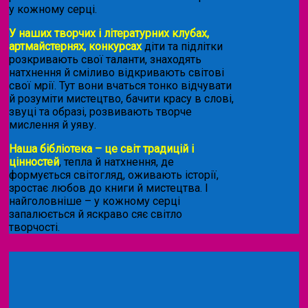
у кожному серці.
У наших творчих і літературних клубах,
артмайстернях, конкурсах
діти та підлітки
розкривають свої таланти, знаходять
натхнення й сміливо відкривають світові
свої мрії. Тут вони вчаться тонко відчувати
й розуміти мистецтво, бачити красу в слові,
звуці та образі, розвивають творче
мислення й уяву.
Наша бібліотека – це світ традицій і
цінностей
, тепла й натхнення, де
формується світогляд, оживають історії,
зростає любов до книги й мистецтва. І
найголовніше – у кожному серці
запалюється й яскраво сяє світло
творчості.