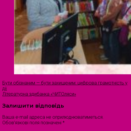
Бути обізнаним — бути захищеним: цифрова грамотність у
дії
Літературна здибанка «ЧИТОляси»
Залишити відповідь
Ваша e-mail адреса не оприлюднюватиметься.
Обов’язкові поля позначені
*