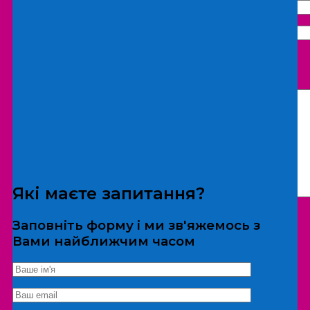
Що бажаєте замовити:
Екскурсія
Локація
Які маєте запитання?
Заповніть форму і ми зв'яжемось з
Вами найближчим часом
*Дані не передаються третім особам
Екскурсія/локація