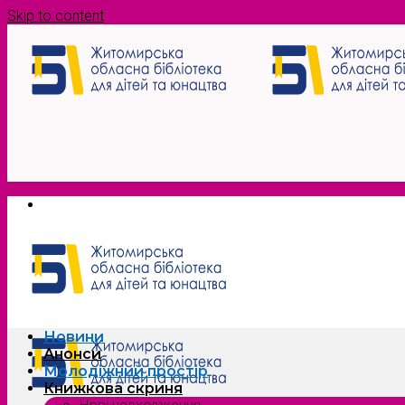
Skip to content
Новини
Анонси
Молодіжний простір
Книжкова скриня