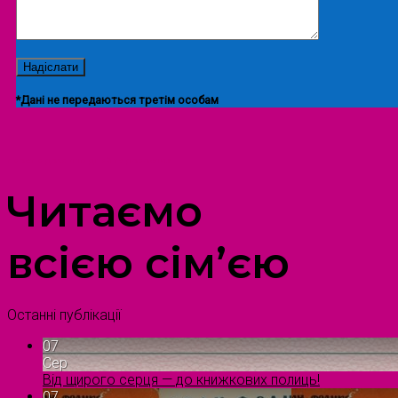
*Дані не передаються третім особам
ПРОСТІР ДОЗВІЛЛЯ ДІТЕЙ ТА ДОРОСЛИХ
Читаємо
всією сім’єю
Останні публікації
07
Сер
Від щирого серця — до книжкових полиць!
07