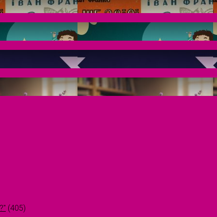
?"
(405)