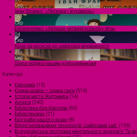
Сер
Іван Франко. «Лисичка і журавель»
06
Сер
Бібліорелакс «Затишні читання кольору літа»
04
Сер
Крок за кроком до цифрової впевненості
01
Сер
Щира подяка нашим добродійникам!
Категорії
Євроквіз
(15)
Єдина країна — єдина сім’я
(574)
Історія міста Житомира
(14)
Анонси
(240)
Бібліотека без бар'єрів
(60)
Бібліотекарю
(21)
Біографи нашого краю
(8)
Відділ інноваційних технологій. Цифровий хаб.
(139)
Всеукраїнська програма ментального здоров'я "Ти як