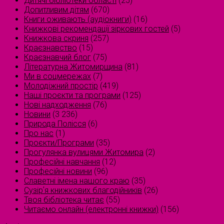
Дитячі бібліотеки області
(25)
Допитливим дітям
(670)
Книги оживають (аудіокниги)
(16)
Книжкові рекомендації зіркових гостей
(5)
Книжкова скриня
(257)
Краєзнавство
(15)
Краєзнавчий блог
(75)
Літературна Житомирщина
(81)
Ми в соцмережах
(7)
Молодіжний простір
(419)
Наші проєкти та програми
(125)
Нові надходження
(76)
Новини
(3 236)
Природа Полісся
(6)
Про нас
(1)
Проєкти/Програми
(35)
Прогулянка вулицями Житомира
(2)
Професійні навчання
(12)
Професійні новини
(96)
Славетні імена нашого краю
(35)
Сузірʼя книжкових благодійників
(26)
Твоя бібліотека читає
(55)
Читаємо онлайн (електронні книжки)
(156)