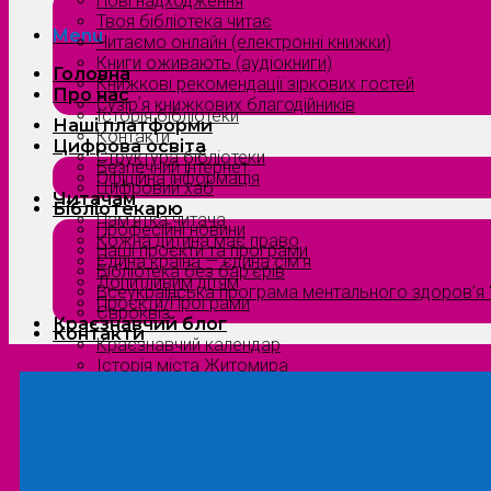
Нові надходження
Твоя бібліотека читає
Menu
Читаємо онлайн (електронні книжки)
Книги оживають (аудіокниги)
Головна
Книжкові рекомендації зіркових гостей
Про нас
Сузірʼя книжкових благодійників
Історія бібліотеки
Наші платформи
Контакти
Цифрова освіта
Структура бібліотеки
Безпечний інтернет
Офіційна інформація
Цифровий хаб
Читачам
Бібліотекарю
Пам’ятка читача
Професійні новини
Кожна дитина має право
Наші проєкти та програми
Єдина країна — єдина сім’я
Бібліотека без бар’єрів
Допитливим дітям
Всеукраїнська програма ментального здоров’я “
Проєкти/Програми
Євроквіз
Краєзнавчий блог
Контакти
Краєзнавчий календар
Історія міста Житомира
Біографи нашого краю
Природа Полісся
Літературна Житомирщина
Славетні імена нашого краю
Menu