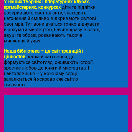
У наших творчих і літературних клубах,
артмайстернях, конкурсах
діти та підлітки
розкривають свої таланти, знаходять
натхнення й сміливо відкривають світові
свої мрії. Тут вони вчаться тонко відчувати
й розуміти мистецтво, бачити красу в слові,
звуці та образі, розвивають творче
мислення й уяву.
Наша бібліотека – це світ традицій і
цінностей
, тепла й натхнення, де
формується світогляд, оживають історії,
зростає любов до книги й мистецтва. І
найголовніше – у кожному серці
запалюється й яскраво сяє світло
творчості.