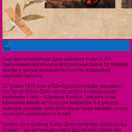
22
Тра
Сьогодні проводиться День Шерлока Холмса. Він
присвячений пам’яті сера Артура Конан Дойля. Ці травневі
заходи у третьої декаді місяця мають традиційний
щорічний характер.
22 травня 1859 року в Единбурзі, Шотландія, народився
сер Артур Конан Дойл, автор одного з найвідоміших
детективів у світі – Шерлока Холмса. Цей день став
важливою віхою не тільки для літератури, а й для усієї
культури, оскільки саме його перші твори заклали основи
сучасного детективного жанру.
Цікаво, що у прізвищі Конан Дойл насправді немає слова
“Конан” – це частина двох його других імен. Повне ім’я