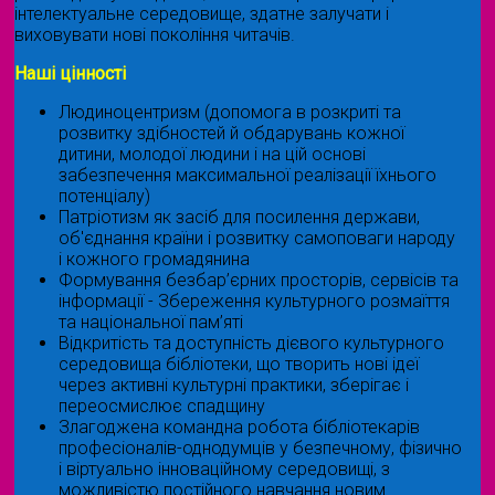
інтелектуальне середовище, здатне залучати і
виховувати нові покоління читачів.
Наші цінності
Людиноцентризм (допомога в розкриті та
розвитку здібностей й обдарувань кожної
дитини, молодої людини і на цій основі
забезпечення максимальної реалізації їхнього
потенціалу)
Патріотизм як засіб для посилення держави,
об'єднання країни і розвитку самоповаги народу
і кожного громадянина
Формування безбар’єрних просторів, сервісів та
інформації - Збереження культурного розмаїття
та національної пам’яті
Відкритість та доступність дієвого культурного
середовища бібліотеки, що творить нові ідеї
через активні культурні практики, зберігає і
переосмислює спадщину
Злагоджена командна робота бібліотекарів
професіоналів-однодумців у безпечному, фізично
і віртуально інноваційному середовищі, з
можливістю постійного навчання новим