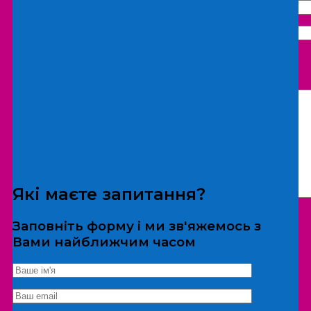
Що бажаєте замовити:
Екскурсія
Локація
Які маєте запитання?
Заповніть форму і ми зв'яжемось з
Вами найближчим часом
*Дані не передаються третім особам
Екскурсія/локація