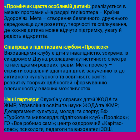
«Промінчик щастя особливій дитині»
реалізується в
межах програми «На радарі гелікоптера – Країна
Здоров’я». Мета – створення безпечного, дружнього
середовища для розвитку, творчості та спілкування,
де кожна дитина може відчути підтримку, увагу й
радість відкриттів.
Співпраця з підлітковим клубом «Пролісок»
.
Вихованцями клубу є діти з інвалідністю, зокрема: із
синдромом Дауна, розладами аутистичного спектра
та наслідками родових травм. Мета проекту –
сприяти соціальній адаптації дітей, залученню їх до
активного культурного та освітнього життя,
розвитку творчих здібностей і формуванню
впевненості у власних можливостях.
Наші партнери:
Служба у справах дітей ЖОДА та
ЖМР; Управління освіти та науки ЖОДА та ЖМР;
Департамент культури, молоді та спорту; БФ
«Турбота та милосердя; підлітковий клуб «Пролісок»;
ГО «Все робимо самі»; центр оздоровчий «Карітас-
спес»;
психологи, педагоги та вихователі ЗОШ.