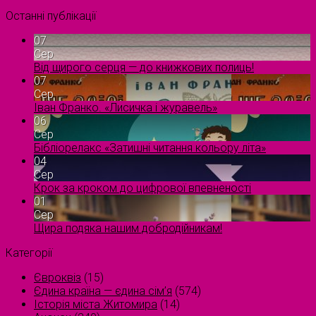
Останні публікації
07
Сер
Від щирого серця — до книжкових полиць!
07
Сер
Іван Франко. «Лисичка і журавель»
06
Сер
Бібліорелакс «Затишні читання кольору літа»
04
Сер
Крок за кроком до цифрової впевненості
01
Сер
Щира подяка нашим добродійникам!
Категорії
Євроквіз
(15)
Єдина країна — єдина сім’я
(574)
Історія міста Житомира
(14)