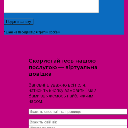
* Дані не передаються третім особам
Скористайтесь нашою
послугою — віртуальна
довідка
Заповніть уважно всі поля,
натисніть кнопку замовити і ми з
Вами зв'яжемось найближчим
часом.