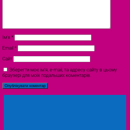
Ім'я
*
Email
*
Сайт
Зберегти моє ім'я, e-mail, та адресу сайту в цьому
браузері для моїх подальших коментарів.