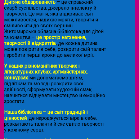
Дитяча обдарованість
–
це справжній
скарб суспільства, джерело інтелекту й
творчості. Це магія, яка відкриває світ
можливостей, надихає мріяти, творити й
сміливо йти до своїх вершин.
Житомирська обласна бібліотека для дітей
та юнацтва –
це простір натхнення,
творчості й відкриттів
, де кожна дитина
може повірити в себе, розкрити свій талант
і зробити перші кроки до великої мрії.
У наших різноманітних творчих і
літературних клубах, артмайстернях,
конкурсах
ми допомагаємо дітям,
підліткам та молоді розкрити свої
здібності, сформувати художній смак,
навчитися відчувати мистецтво й емоційно
зростати.
Наша бібліотека – це світ традицій і
цінностей
, де народжується віра в себе,
розквітають таланти й сяє світло творчості
у кожному серці.