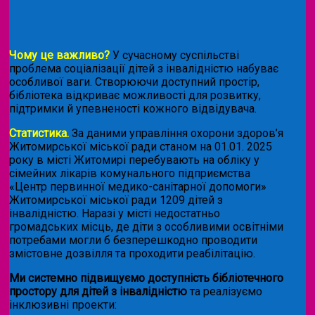
Чому це важливо?
У сучасному суспільстві
проблема соціалізації дітей з інвалідністю набуває
особливої ваги. Створюючи доступний простір,
бібліотека відкриває можливості для розвитку,
підтримки й упевненості кожного відвідувача.
Статистика.
За даними управління охорони здоров’я
Житомирської міської ради станом на 01.01. 2025
року в місті Житомирі перебувають на обліку у
сімейних лікарів комунального підприємства
«Центр первинної медико-санітарної допомоги»
Житомирської міської ради 1209 дітей з
інвалідністю. Наразі у місті недостатньо
громадських місць, де діти з особливими освітніми
потребами могли б безперешкодно проводити
змістовне дозвілля та проходити реабілітацію.
Ми системно підвищуємо доступність бібліотечного
простору для дітей з інвалідністю
та реалізуємо
інклюзивні проекти: