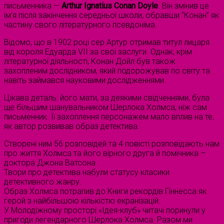
письменника —
Arthur Ignatius Conan Doyle
. Він змінив це
ім’я після закінчення середньої школи, обравши “Конан” як
частину свого літературного псевдоніма.
Відомо, що в 1902 році сер Артур отримав титул лицаря
від короля Едуарда VII за свої заслуги. Однак, крім
літературної діяльності, Конан Дойл був також
захопленим дослідником, який подорожував по світу та
навіть займався науковими дослідженнями.
Цікава деталь: його мати, за деякими свідченнями, була
ще більшим шанувальником Шерлока Холмса, ніж сам
письменник. Її захоплення персонажем мало вплив на те,
як автор розвивав образ детектива.
Створені ним 56 розповідей та 4 повісті розповідають нам
про життя Холмса та його вірного друга й помічника –
доктора Джона Ватсона .
Твори про детектива набули статусу класики
детективного жанру.
Образ Холмса потрапив до Книги рекордів Гіннесса як
герой з найбільшою кількістю екранізацій.
У Молодіжному просторі «Ідея-клуб» читачі поринули у
пригоди легендарного Шерлока Холмса. Разом ми