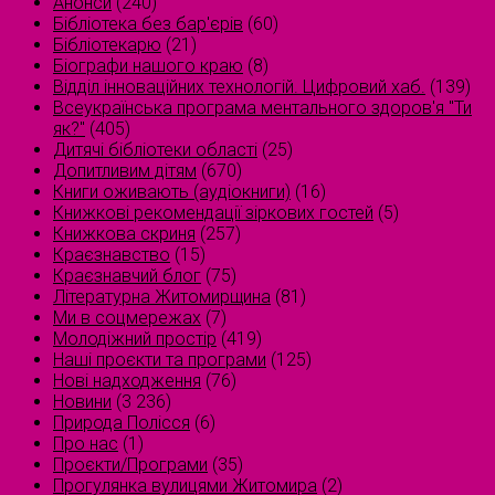
Анонси
(240)
Бібліотека без бар'єрів
(60)
Бібліотекарю
(21)
Біографи нашого краю
(8)
Відділ інноваційних технологій. Цифровий хаб.
(139)
Всеукраїнська програма ментального здоров'я "Ти
як?"
(405)
Дитячі бібліотеки області
(25)
Допитливим дітям
(670)
Книги оживають (аудіокниги)
(16)
Книжкові рекомендації зіркових гостей
(5)
Книжкова скриня
(257)
Краєзнавство
(15)
Краєзнавчий блог
(75)
Літературна Житомирщина
(81)
Ми в соцмережах
(7)
Молодіжний простір
(419)
Наші проєкти та програми
(125)
Нові надходження
(76)
Новини
(3 236)
Природа Полісся
(6)
Про нас
(1)
Проєкти/Програми
(35)
Прогулянка вулицями Житомира
(2)