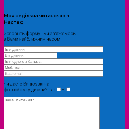
Моя
недільна читаночка
з
Настею
Заповніть форму і ми зв'яжемось
з Вами найближчим часом
Чи даєте Ви дозвіл на
фотозйомку дитини?
Так
Ні