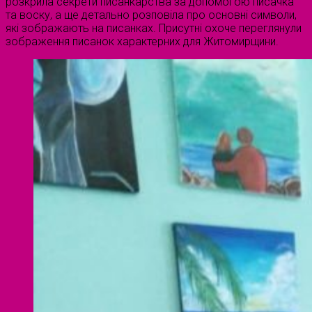
розкрила секрети писанкарства за допомогою писачка
та воску, а ще детально розповіла про основні символи,
які зображають на писанках. Присутні охоче переглянули
зображення писанок характерних для Житомирщини.