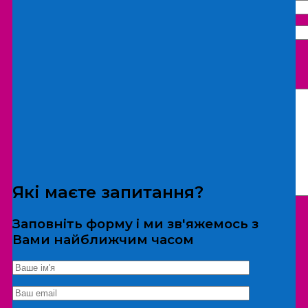
Що бажаєте замовити:
Екскурсія
Локація
Які маєте запитання?
Заповніть форму і ми зв'яжемось з
Вами найближчим часом
*Дані не передаються третім особам
Екскурсія/локація