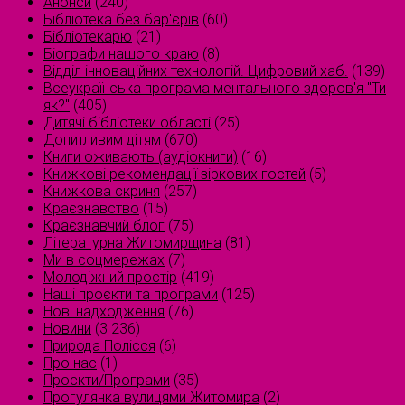
Анонси
(240)
Бібліотека без бар'єрів
(60)
Бібліотекарю
(21)
Біографи нашого краю
(8)
Відділ інноваційних технологій. Цифровий хаб.
(139)
Всеукраїнська програма ментального здоров'я "Ти
як?"
(405)
Дитячі бібліотеки області
(25)
Допитливим дітям
(670)
Книги оживають (аудіокниги)
(16)
Книжкові рекомендації зіркових гостей
(5)
Книжкова скриня
(257)
Краєзнавство
(15)
Краєзнавчий блог
(75)
Літературна Житомирщина
(81)
Ми в соцмережах
(7)
Молодіжний простір
(419)
Наші проєкти та програми
(125)
Нові надходження
(76)
Новини
(3 236)
Природа Полісся
(6)
Про нас
(1)
Проєкти/Програми
(35)
Прогулянка вулицями Житомира
(2)