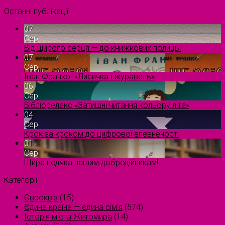
Останні публікації
07
Сер
Від щирого серця — до книжкових полиць!
07
Сер
Іван Франко. «Лисичка і журавель»
06
Сер
Бібліорелакс «Затишні читання кольору літа»
04
Сер
Крок за кроком до цифрової впевненості
01
Сер
Щира подяка нашим добродійникам!
Категорії
Євроквіз
(15)
Єдина країна — єдина сім’я
(574)
Історія міста Житомира
(14)