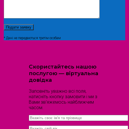
* Дані не передаються третім особам
Скористайтесь нашою
послугою — віртуальна
довідка
Заповніть уважно всі поля,
натисніть кнопку замовити і ми з
Вами зв'яжемось найближчим
часом.