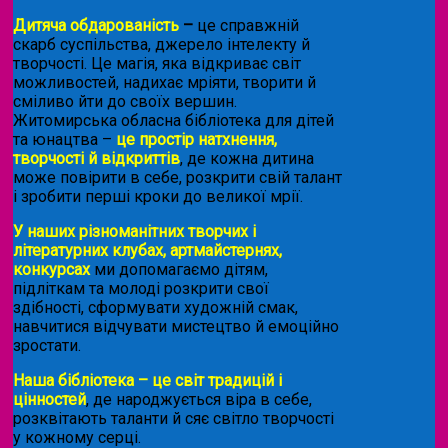
Дитяча обдарованість
–
це справжній
скарб суспільства, джерело інтелекту й
творчості. Це магія, яка відкриває світ
можливостей, надихає мріяти, творити й
сміливо йти до своїх вершин.
Житомирська обласна бібліотека для дітей
та юнацтва –
це простір натхнення,
творчості й відкриттів
, де кожна дитина
може повірити в себе, розкрити свій талант
і зробити перші кроки до великої мрії.
У наших різноманітних творчих і
літературних клубах, артмайстернях,
конкурсах
ми допомагаємо дітям,
підліткам та молоді розкрити свої
здібності, сформувати художній смак,
навчитися відчувати мистецтво й емоційно
зростати.
Наша бібліотека – це світ традицій і
цінностей
, де народжується віра в себе,
розквітають таланти й сяє світло творчості
у кожному серці.