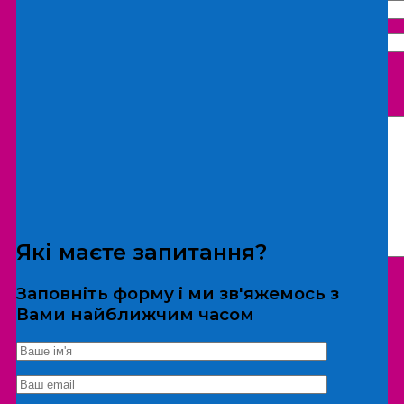
Що бажаєте замовити:
Екскурсія
Локація
Які маєте запитання?
Заповніть форму і ми зв'яжемось з
Вами найближчим часом
*Дані не передаються третім особам
Екскурсія/локація