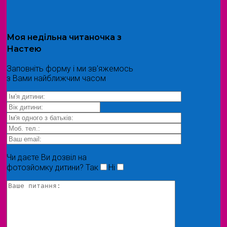
Моя
недільна читаночка
з
Настею
Заповніть форму і ми зв'яжемось
з Вами найближчим часом
Чи даєте Ви дозвіл на
фотозйомку дитини?
Так
Ні