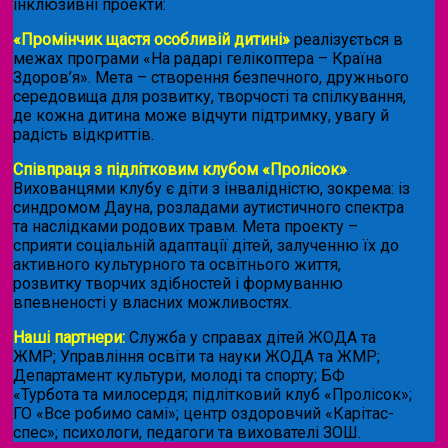
інклюзивні проекти:
«Промінчик щастя особливій дитині»
реалізується в
межах програми «На радарі гелікоптера – Країна
Здоров’я». Мета – створення безпечного, дружнього
середовища для розвитку, творчості та спілкування,
де кожна дитина може відчути підтримку, увагу й
радість відкриттів.
Співпраця з підлітковим клубом «Пролісок»
.
Вихованцями клубу є діти з інвалідністю, зокрема: із
синдромом Дауна, розладами аутистичного спектра
та наслідками родових травм. Мета проекту –
сприяти соціальній адаптації дітей, залученню їх до
активного культурного та освітнього життя,
розвитку творчих здібностей і формуванню
впевненості у власних можливостях.
Наші партнери:
Служба у справах дітей ЖОДА та
ЖМР; Управління освіти та науки ЖОДА та ЖМР;
Департамент культури, молоді та спорту; БФ
«Турбота та милосердя; підлітковий клуб «Пролісок»;
ГО «Все робимо самі»; центр оздоровчий «Карітас-
спес»;
психологи, педагоги та вихователі ЗОШ.