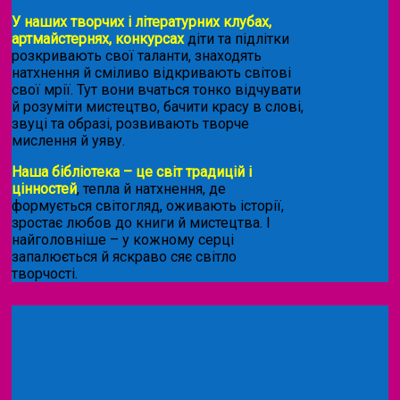
У наших творчих і літературних клубах,
артмайстернях, конкурсах
діти та підлітки
розкривають свої таланти, знаходять
натхнення й сміливо відкривають світові
свої мрії. Тут вони вчаться тонко відчувати
й розуміти мистецтво, бачити красу в слові,
звуці та образі, розвивають творче
мислення й уяву.
Наша бібліотека – це світ традицій і
цінностей
, тепла й натхнення, де
формується світогляд, оживають історії,
зростає любов до книги й мистецтва. І
найголовніше – у кожному серці
запалюється й яскраво сяє світло
творчості.