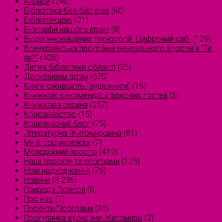
Анонси
(240)
Бібліотека без бар'єрів
(60)
Бібліотекарю
(21)
Біографи нашого краю
(8)
Відділ інноваційних технологій. Цифровий хаб.
(139)
Всеукраїнська програма ментального здоров'я "Ти
як?"
(405)
Дитячі бібліотеки області
(25)
Допитливим дітям
(670)
Книги оживають (аудіокниги)
(16)
Книжкові рекомендації зіркових гостей
(5)
Книжкова скриня
(257)
Краєзнавство
(15)
Краєзнавчий блог
(75)
Літературна Житомирщина
(81)
Ми в соцмережах
(7)
Молодіжний простір
(419)
Наші проєкти та програми
(125)
Нові надходження
(76)
Новини
(3 236)
Природа Полісся
(6)
Про нас
(1)
Проєкти/Програми
(35)
Прогулянка вулицями Житомира
(2)