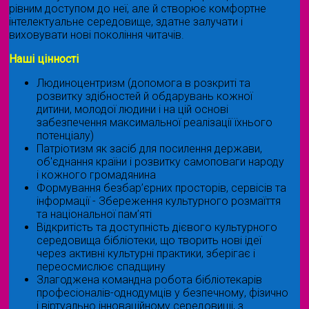
рівним доступом до неї, але й створює комфортне
інтелектуальне середовище, здатне залучати і
виховувати нові покоління читачів.
Наші цінності
Людиноцентризм (допомога в розкриті та
розвитку здібностей й обдарувань кожної
дитини, молодої людини і на цій основі
забезпечення максимальної реалізації їхнього
потенціалу)
Патріотизм як засіб для посилення держави,
об'єднання країни і розвитку самоповаги народу
і кожного громадянина
Формування безбар’єрних просторів, сервісів та
інформації - Збереження культурного розмаїття
та національної пам’яті
Відкритість та доступність дієвого культурного
середовища бібліотеки, що творить нові ідеї
через активні культурні практики, зберігає і
переосмислює спадщину
Злагоджена командна робота бібліотекарів
професіоналів-однодумців у безпечному, фізично
і віртуально інноваційному середовищі, з