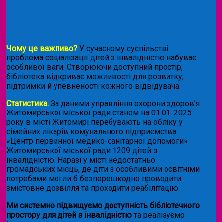
Чому це важливо?
У сучасному суспільстві
проблема соціалізації дітей з інвалідністю набуває
особливої ваги. Створюючи доступний простір,
бібліотека відкриває можливості для розвитку,
підтримки й упевненості кожного відвідувача.
Статистика.
За даними управління охорони здоров’я
Житомирської міської ради станом на 01.01. 2025
року в місті Житомирі перебувають на обліку у
сімейних лікарів комунального підприємства
«Центр первинної медико-санітарної допомоги»
Житомирської міської ради 1209 дітей з
інвалідністю. Наразі у місті недостатньо
громадських місць, де діти з особливими освітніми
потребами могли б безперешкодно проводити
змістовне дозвілля та проходити реабілітацію.
Ми системно підвищуємо доступність бібліотечного
простору для дітей з інвалідністю
та реалізуємо