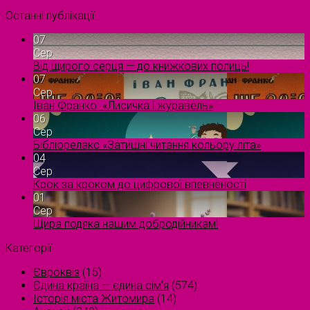
Останні публікації
07
Сер
Від щирого серця — до книжкових полиць!
07
Сер
Іван Франко. «Лисичка і журавель»
06
Сер
Бібліорелакс «Затишні читання кольору літа»
04
Сер
Крок за кроком до цифрової впевненості
01
Сер
Щира подяка нашим добродійникам!
Категорії
Євроквіз
(15)
Єдина країна — єдина сім’я
(574)
Історія міста Житомира
(14)