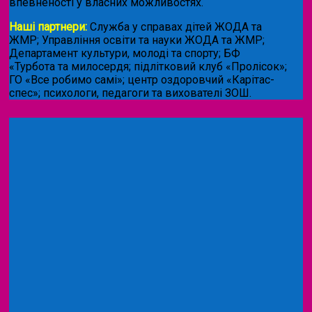
впевненості у власних можливостях.
Наші партнери:
Служба у справах дітей ЖОДА та
ЖМР; Управління освіти та науки ЖОДА та ЖМР;
Департамент культури, молоді та спорту; БФ
«Турбота та милосердя; підлітковий клуб «Пролісок»;
ГО «Все робимо самі»; центр оздоровчий «Карітас-
спес»;
психологи, педагоги та вихователі ЗОШ.