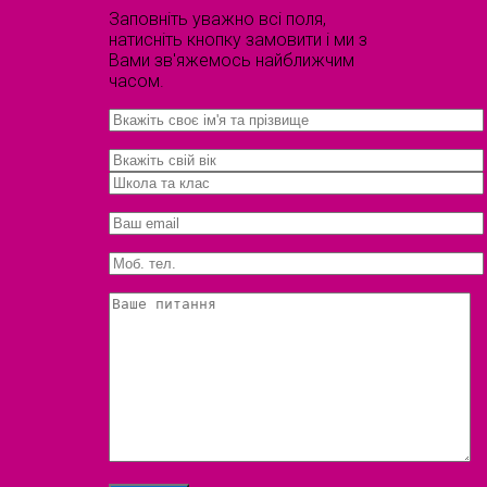
Заповніть уважно всі поля,
натисніть кнопку замовити і ми з
Вами зв'яжемось найближчим
часом.