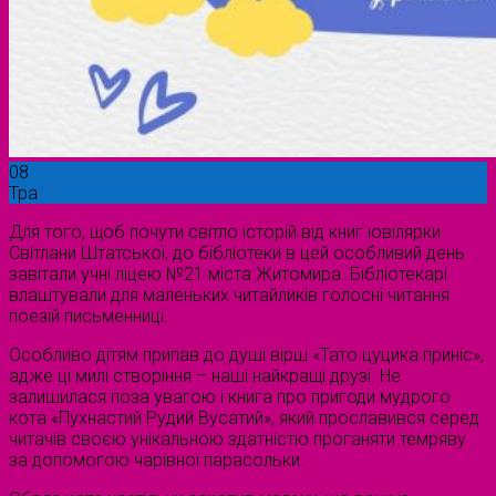
08
Тра
Для того, щоб почути світло історій від книг ювілярки
Світлани Штатської, до бібліотеки в цей особливий день
завітали учні ліцею №21 міста Житомира. Бібліотекарі
влаштували для маленьких читайликів голосні читання
поезій письменниці.
Особливо дітям припав до душі вірш «Тато цуцика приніс»,
адже ці милі створіння – наші найкращі друзі. Не
залишилася поза увагою і книга про пригоди мудрого
кота «Пухнастий Рудий Вусатий», який прославився серед
читачів своєю унікальною здатністю проганяти темряву
за допомогою чарівної парасольки.