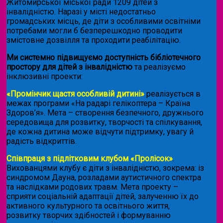
Житомирської міської ради 1209 дітей з
інвалідністю. Наразі у місті недостатньо
громадських місць, де діти з особливими освітніми
потребами могли б безперешкодно проводити
змістовне дозвілля та проходити реабілітацію.
Ми системно підвищуємо доступність бібліотечного
простору для дітей з інвалідністю
та реалізуємо
інклюзивні проекти:
«Промінчик щастя особливій дитині»
реалізується в
межах програми «На радарі гелікоптера – Країна
Здоров’я». Мета – створення безпечного, дружнього
середовища для розвитку, творчості та спілкування,
де кожна дитина може відчути підтримку, увагу й
радість відкриттів.
Співпраця з підлітковим клубом «Пролісок»
.
Вихованцями клубу є діти з інвалідністю, зокрема: із
синдромом Дауна, розладами аутистичного спектра
та наслідками родових травм. Мета проекту –
сприяти соціальній адаптації дітей, залученню їх до
активного культурного та освітнього життя,
розвитку творчих здібностей і формуванню