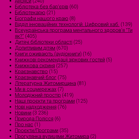
Анонси
(240)
Бібліотека без бар'єрів
(60)
Бібліотекарю
(21)
Біографи нашого краю
(8)
Відділ інноваційних технологій. Цифровий хаб.
(139)
Всеукраїнська програма ментального здоров'я "Ти
як?"
(405)
Дитячі бібліотеки області
(25)
Допитливим дітям
(670)
Книги оживають (аудіокниги)
(16)
Книжкові рекомендації зіркових гостей
(5)
Книжкова скриня
(257)
Краєзнавство
(15)
Краєзнавчий блог
(75)
Літературна Житомирщина
(81)
Ми в соцмережах
(7)
Молодіжний простір
(419)
Наші проєкти та програми
(125)
Нові надходження
(76)
Новини
(3 236)
Природа Полісся
(6)
Про нас
(1)
Проєкти/Програми
(35)
Прогулянка вулицями Житомира
(2)