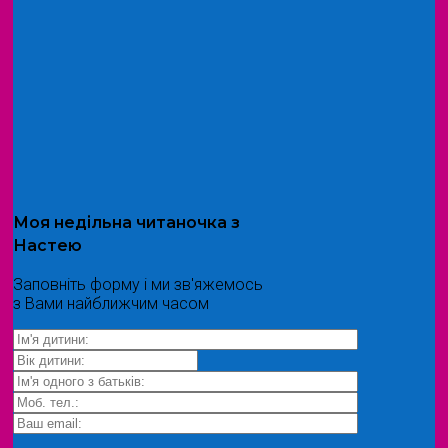
Моя
недільна читаночка
з
Настею
Заповніть форму і ми зв'яжемось
з Вами найближчим часом