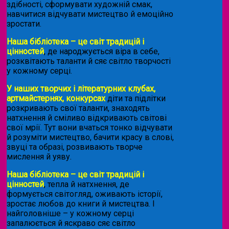
здібності, сформувати художній смак,
навчитися відчувати мистецтво й емоційно
зростати.
Наша бібліотека – це світ традицій і
цінностей
, де народжується віра в себе,
розквітають таланти й сяє світло творчості
у кожному серці.
У наших творчих і літературних клубах,
артмайстернях, конкурсах
діти та підлітки
розкривають свої таланти, знаходять
натхнення й сміливо відкривають світові
свої мрії. Тут вони вчаться тонко відчувати
й розуміти мистецтво, бачити красу в слові,
звуці та образі, розвивають творче
мислення й уяву.
Наша бібліотека – це світ традицій і
цінностей
, тепла й натхнення, де
формується світогляд, оживають історії,
зростає любов до книги й мистецтва. І
найголовніше – у кожному серці
запалюється й яскраво сяє світло