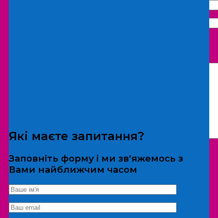
Що бажаєте замовити:
Екскурсія
Локація
Які маєте запитання?
Заповніть форму і ми зв'яжемось з
Вами найближчим часом
*Дані не передаються третім особам
Екскурсія/локація