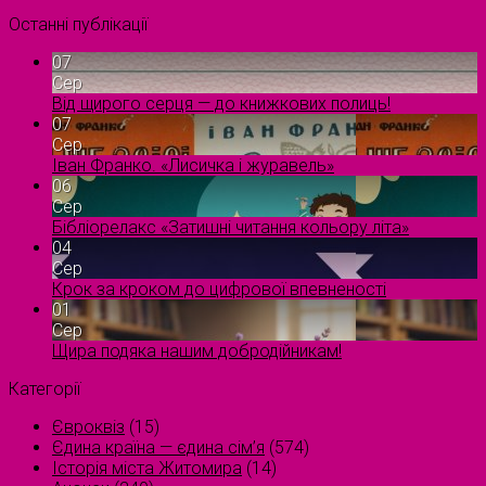
Останні публікації
07
Сер
Від щирого серця — до книжкових полиць!
07
Сер
Іван Франко. «Лисичка і журавель»
06
Сер
Бібліорелакс «Затишні читання кольору літа»
04
Сер
Крок за кроком до цифрової впевненості
01
Сер
Щира подяка нашим добродійникам!
Категорії
Євроквіз
(15)
Єдина країна — єдина сім’я
(574)
Історія міста Житомира
(14)