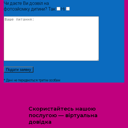
Чи даєте Ви дозвіл на
фотозйомку дитини?
Так
Ні
* Дані не передаються третім особам
Скористайтесь нашою
послугою — віртуальна
довідка