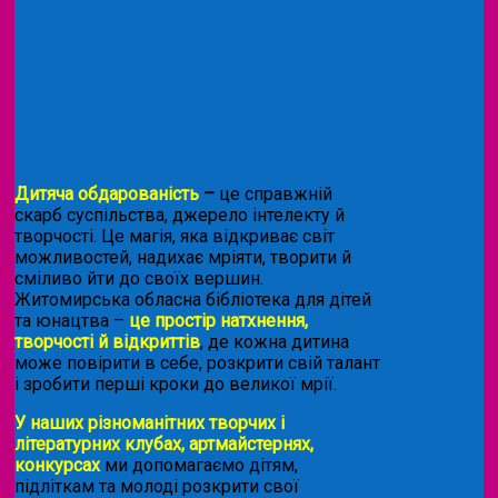
Дитяча обдарованість
–
це справжній
скарб суспільства, джерело інтелекту й
творчості. Це магія, яка відкриває світ
можливостей, надихає мріяти, творити й
сміливо йти до своїх вершин.
Житомирська обласна бібліотека для дітей
та юнацтва –
це простір натхнення,
творчості й відкриттів
, де кожна дитина
може повірити в себе, розкрити свій талант
і зробити перші кроки до великої мрії.
У наших різноманітних творчих і
літературних клубах, артмайстернях,
конкурсах
ми допомагаємо дітям,
підліткам та молоді розкрити свої