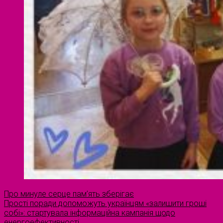
Про минуле серце пам’ять зберігає
Прості поради допоможуть українцям «залишити гроші
собі»: стартувала інформаційна кампанія щодо
енергоефективності