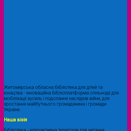
Житомирська обласна бібліотека для дітей та
юнацтва - інноваційна бібліоплатформа спільнодії для
мобілізації зусиль і подолання наслідків війни, для
зростання майбутнього громадянина і громади
України.
Наша візія
Бібліотека ˗ інтерактивна територія для читання,