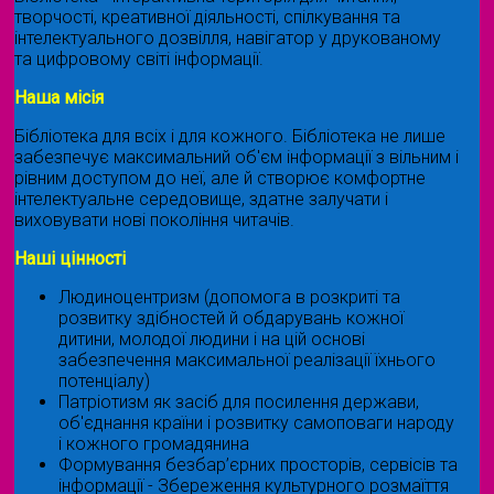
творчості, креативної діяльності, спілкування та
інтелектуального дозвілля, навігатор у друкованому
та цифровому світі інформації.
Наша місія
Бібліотека для всіх і для кожного. Бібліотека не лише
забезпечує максимальний об'єм інформації з вільним і
рівним доступом до неї, але й створює комфортне
інтелектуальне середовище, здатне залучати і
виховувати нові покоління читачів.
Наші цінності
Людиноцентризм (допомога в розкриті та
розвитку здібностей й обдарувань кожної
дитини, молодої людини і на цій основі
забезпечення максимальної реалізації їхнього
потенціалу)
Патріотизм як засіб для посилення держави,
об'єднання країни і розвитку самоповаги народу
і кожного громадянина
Формування безбар’єрних просторів, сервісів та
інформації - Збереження культурного розмаїття