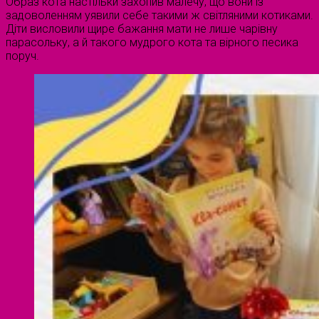
Образ кота настільки захопив малечу, що вони із
задоволенням уявили себе такими ж світляними котиками.
Діти висловили щире бажання мати не лише чарівну
парасольку, а й такого мудрого кота та вірного песика
поруч.