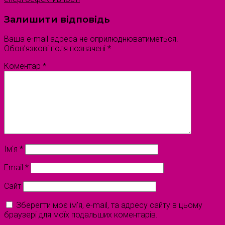
Залишити відповідь
Ваша e-mail адреса не оприлюднюватиметься.
Обов’язкові поля позначені
*
Коментар
*
Ім'я
*
Email
*
Сайт
Зберегти моє ім'я, e-mail, та адресу сайту в цьому
браузері для моїх подальших коментарів.