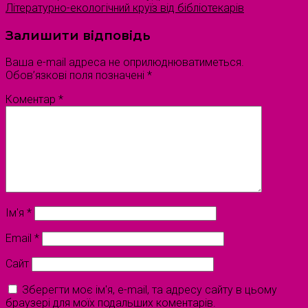
Літературно-екологічний круїз від бібліотекарів
Залишити відповідь
Ваша e-mail адреса не оприлюднюватиметься.
Обов’язкові поля позначені
*
Коментар
*
Ім'я
*
Email
*
Сайт
Зберегти моє ім'я, e-mail, та адресу сайту в цьому
браузері для моїх подальших коментарів.