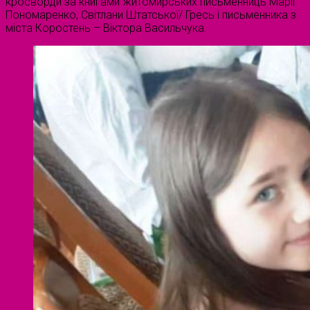
кросворди за книгами житомирських письменниць Марії
Пономаренко, Світлани Штатської/ Гресь і письменника з
міста Коростень – Віктора Васильчука.