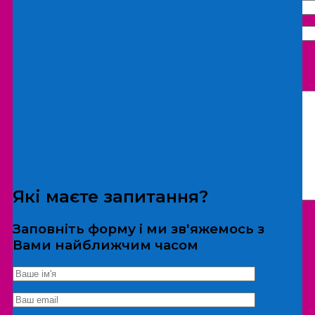
Що бажаєте замовити:
Екскурсія
Локація
Які маєте запитання?
Заповніть форму і ми зв'яжемось з
Вами найближчим часом
*Дані не передаються третім особам
Екскурсія/локація