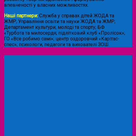
впевненості у власних можливостях.
Наші партнери:
Служба у справах дітей ЖОДА та
ЖМР; Управління освіти та науки ЖОДА та ЖМР;
Департамент культури, молоді та спорту; БФ
«Турбота та милосердя; підлітковий клуб «Пролісок»;
ГО «Все робимо самі»; центр оздоровчий «Карітас-
спес»;
психологи, педагоги та вихователі ЗОШ.