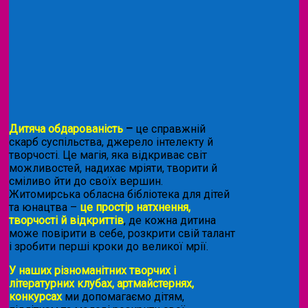
Дитяча обдарованість
–
це справжній
скарб суспільства, джерело інтелекту й
творчості. Це магія, яка відкриває світ
можливостей, надихає мріяти, творити й
сміливо йти до своїх вершин.
Житомирська обласна бібліотека для дітей
та юнацтва –
це простір натхнення,
творчості й відкриттів
, де кожна дитина
може повірити в себе, розкрити свій талант
і зробити перші кроки до великої мрії.
У наших різноманітних творчих і
літературних клубах, артмайстернях,
конкурсах
ми допомагаємо дітям,