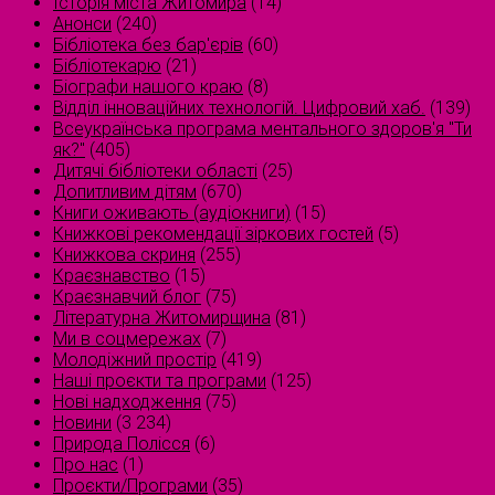
Історія міста Житомира
(14)
Анонси
(240)
Бібліотека без бар'єрів
(60)
Бібліотекарю
(21)
Біографи нашого краю
(8)
Відділ інноваційних технологій. Цифровий хаб.
(139)
Всеукраїнська програма ментального здоров'я "Ти
як?"
(405)
Дитячі бібліотеки області
(25)
Допитливим дітям
(670)
Книги оживають (аудіокниги)
(15)
Книжкові рекомендації зіркових гостей
(5)
Книжкова скриня
(255)
Краєзнавство
(15)
Краєзнавчий блог
(75)
Літературна Житомирщина
(81)
Ми в соцмережах
(7)
Молодіжний простір
(419)
Наші проєкти та програми
(125)
Нові надходження
(75)
Новини
(3 234)
Природа Полісся
(6)
Про нас
(1)
Проєкти/Програми
(35)