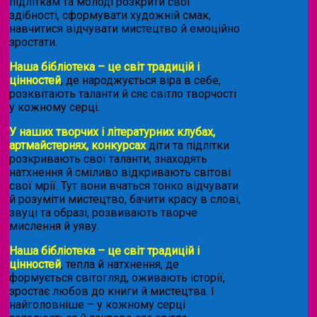
підліткам та молоді розкрити свої
здібності, сформувати художній смак,
навчитися відчувати мистецтво й емоційно
зростати.
Наша бібліотека – це світ традицій і
цінностей
, де народжується віра в себе,
розквітають таланти й сяє світло творчості
у кожному серці.
У наших творчих і літературних клубах,
артмайстернях, конкурсах
діти та підлітки
розкривають свої таланти, знаходять
натхнення й сміливо відкривають світові
свої мрії. Тут вони вчаться тонко відчувати
й розуміти мистецтво, бачити красу в слові,
звуці та образі, розвивають творче
мислення й уяву.
Наша бібліотека – це світ традицій і
цінностей
, тепла й натхнення, де
формується світогляд, оживають історії,
зростає любов до книги й мистецтва. І
найголовніше – у кожному серці