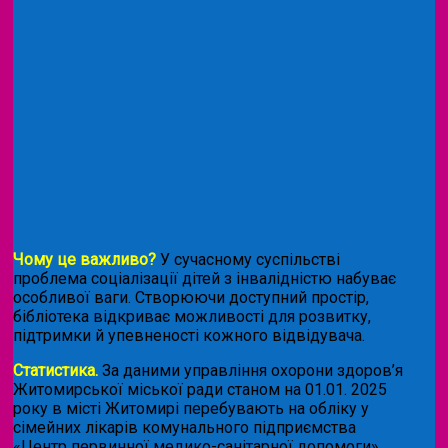
Чому це важливо?
У сучасному суспільстві
проблема соціалізації дітей з інвалідністю набуває
особливої ваги. Створюючи доступний простір,
бібліотека відкриває можливості для розвитку,
підтримки й упевненості кожного відвідувача.
Статистика.
За даними управління охорони здоров’я
Житомирської міської ради станом на 01.01. 2025
року в місті Житомирі перебувають на обліку у
сімейних лікарів комунального підприємства
«Центр первинної медико-санітарної допомоги»