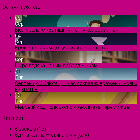
Останні публікації
06
Сер
Бібліорелакс «Затишні читання кольору літа»
04
Сер
Крок за кроком до цифрової впевненості
01
Сер
Щира подяка нашим добродійникам!
31
Лип
Серпень у бібліотеці — час яскравих вражень і нових
відкриттів!
30
Лип
Медовий код Поліського краю: імена переможців
Категорії
Євроквіз
(15)
Єдина країна — єдина сім’я
(574)