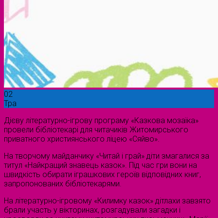
02
Тра
Дієву літературно-ігрову програму «Казкова мозаїка»
провели бібліотекарі для читачиків Житомирського
приватного християнського ліцею «Сяйво».
На творчому майданчику «Читай і грай» діти змагалися за
титул «Найкращий знавець казок». Під час гри вони на
швидкість обирати іграшкових героїв відповідних книг,
запропонованих бібліотекарями.
На літературно-ігровому «Килимку казок» дітлахи завзято
брали участь у вікторинах, розгадували загадки і