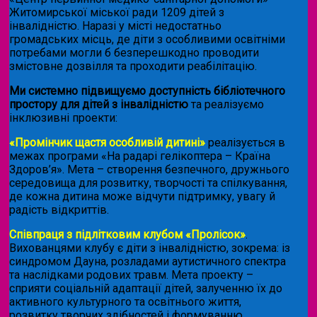
Житомирської міської ради 1209 дітей з
інвалідністю. Наразі у місті недостатньо
громадських місць, де діти з особливими освітніми
потребами могли б безперешкодно проводити
змістовне дозвілля та проходити реабілітацію.
Ми системно підвищуємо доступність бібліотечного
простору для дітей з інвалідністю
та реалізуємо
інклюзивні проекти:
«Промінчик щастя особливій дитині»
реалізується в
межах програми «На радарі гелікоптера – Країна
Здоров’я». Мета – створення безпечного, дружнього
середовища для розвитку, творчості та спілкування,
де кожна дитина може відчути підтримку, увагу й
радість відкриттів.
Співпраця з підлітковим клубом «Пролісок»
.
Вихованцями клубу є діти з інвалідністю, зокрема: із
синдромом Дауна, розладами аутистичного спектра
та наслідками родових травм. Мета проекту –
сприяти соціальній адаптації дітей, залученню їх до
активного культурного та освітнього життя,
розвитку творчих здібностей і формуванню