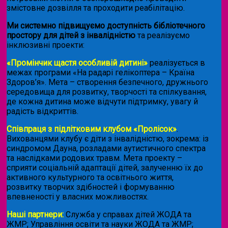
змістовне дозвілля та проходити реабілітацію.
Ми системно підвищуємо доступність бібліотечного
простору для дітей з інвалідністю
та реалізуємо
інклюзивні проекти:
«Промінчик щастя особливій дитині»
реалізується в
межах програми «На радарі гелікоптера – Країна
Здоров’я». Мета – створення безпечного, дружнього
середовища для розвитку, творчості та спілкування,
де кожна дитина може відчути підтримку, увагу й
радість відкриттів.
Співпраця з підлітковим клубом «Пролісок»
.
Вихованцями клубу є діти з інвалідністю, зокрема: із
синдромом Дауна, розладами аутистичного спектра
та наслідками родових травм. Мета проекту –
сприяти соціальній адаптації дітей, залученню їх до
активного культурного та освітнього життя,
розвитку творчих здібностей і формуванню
впевненості у власних можливостях.
Наші партнери:
Служба у справах дітей ЖОДА та
ЖМР; Управління освіти та науки ЖОДА та ЖМР;