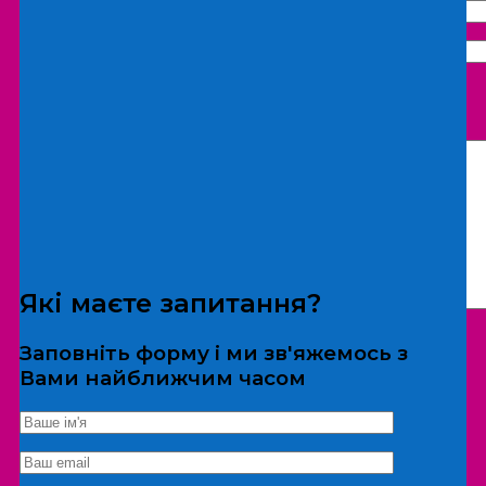
Що бажаєте замовити:
Екскурсія
Локація
Які маєте запитання?
Заповніть форму і ми зв'яжемось з
Вами найближчим часом
*Дані не передаються третім особам
Екскурсія/локація