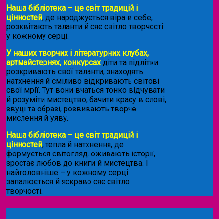
Наша бібліотека – це світ традицій і
цінностей
, де народжується віра в себе,
розквітають таланти й сяє світло творчості
у кожному серці.
У наших творчих і літературних клубах,
артмайстернях, конкурсах
діти та підлітки
розкривають свої таланти, знаходять
натхнення й сміливо відкривають світові
свої мрії. Тут вони вчаться тонко відчувати
й розуміти мистецтво, бачити красу в слові,
звуці та образі, розвивають творче
мислення й уяву.
Наша бібліотека – це світ традицій і
цінностей
, тепла й натхнення, де
формується світогляд, оживають історії,
зростає любов до книги й мистецтва. І
найголовніше – у кожному серці
запалюється й яскраво сяє світло
творчості.