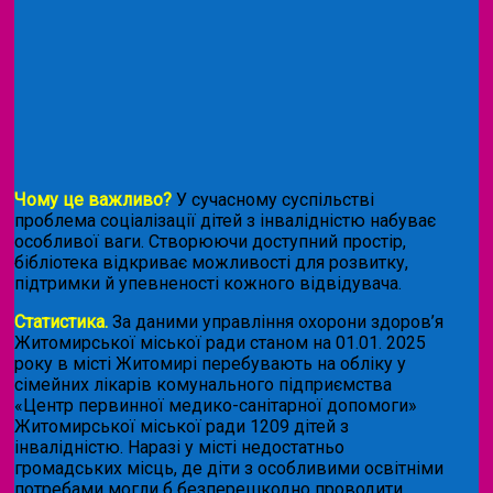
Чому це важливо?
У сучасному суспільстві
проблема соціалізації дітей з інвалідністю набуває
особливої ваги. Створюючи доступний простір,
бібліотека відкриває можливості для розвитку,
підтримки й упевненості кожного відвідувача.
Статистика.
За даними управління охорони здоров’я
Житомирської міської ради станом на 01.01. 2025
року в місті Житомирі перебувають на обліку у
сімейних лікарів комунального підприємства
«Центр первинної медико-санітарної допомоги»
Житомирської міської ради 1209 дітей з
інвалідністю. Наразі у місті недостатньо
громадських місць, де діти з особливими освітніми
потребами могли б безперешкодно проводити