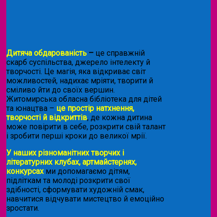
Дитяча обдарованість
–
це справжній
скарб суспільства, джерело інтелекту й
творчості. Це магія, яка відкриває світ
можливостей, надихає мріяти, творити й
сміливо йти до своїх вершин.
Житомирська обласна бібліотека для дітей
та юнацтва –
це простір натхнення,
творчості й відкриттів
, де кожна дитина
може повірити в себе, розкрити свій талант
і зробити перші кроки до великої мрії.
У наших різноманітних творчих і
літературних клубах, артмайстернях,
конкурсах
ми допомагаємо дітям,
підліткам та молоді розкрити свої
здібності, сформувати художній смак,
навчитися відчувати мистецтво й емоційно
зростати.