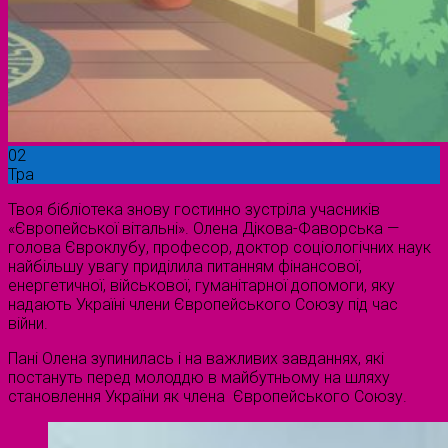
02
Тра
Твоя бібліотека знову гостинно зустріла учасників
«Європейської вітальні». Олена Дікова-Фаворська —
голова Євроклубу, професор, доктор соціологічних наук
найбільшу увагу приділила питанням фінансової,
енергетичної, військової, гуманітарної допомоги, яку
надають Україні члени Європейського Союзу під час
війни.
Пані Олена зупинилась і на важливих завданнях, які
постануть перед молоддю в майбутньому на шляху
становлення України як члена Європейського Союзу.