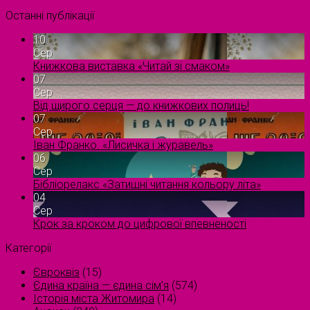
Останні публікації
10
Сер
Книжкова виставка «Читай зі смаком»
07
Сер
Від щирого серця — до книжкових полиць!
07
Сер
Іван Франко. «Лисичка і журавель»
06
Сер
Бібліорелакс «Затишні читання кольору літа»
04
Сер
Крок за кроком до цифрової впевненості
Категорії
Євроквіз
(15)
Єдина країна — єдина сім’я
(574)
Історія міста Житомира
(14)