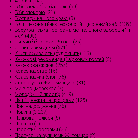
Анонси
(240)
Бібліотека без бар'єрів
(60)
Бібліотекарю
(21)
Біографи нашого краю
(8)
Відділ інноваційних технологій. Цифровий хаб.
(139)
Всеукраїнська програма ментального здоров'я "Ти
як?"
(405)
Дитячі бібліотеки області
(25)
Допитливим дітям
(671)
Книги оживають (аудіокниги)
(16)
Книжкові рекомендації зіркових гостей
(5)
Книжкова скриня
(257)
Краєзнавство
(15)
Краєзнавчий блог
(75)
Літературна Житомирщина
(81)
Ми в соцмережах
(7)
Молодіжний простір
(419)
Наші проєкти та програми
(125)
Нові надходження
(76)
Новини
(3 237)
Природа Полісся
(6)
Про нас
(1)
Проєкти/Програми
(35)
Прогулянка вулицями Житомира
(2)