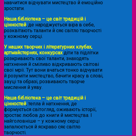
навчитися відчувати мистецтво й емоційно
зростати.
Наша бібліотека – це світ традицій і
цінностей
, де народжується віра в себе,
розквітають таланти й сяє світло творчості
у кожному серці.
У наших творчих і літературних клубах,
артмайстернях, конкурсах
діти та підлітки
розкривають свої таланти, знаходять
натхнення й сміливо відкривають світові
свої мрії. Тут вони вчаться тонко відчувати
й розуміти мистецтво, бачити красу в слові,
звуці та образі, розвивають творче
мислення й уяву.
Наша бібліотека – це світ традицій і
цінностей
, тепла й натхнення, де
формується світогляд, оживають історії,
зростає любов до книги й мистецтва. І
найголовніше – у кожному серці
запалюється й яскраво сяє світло
творчості.