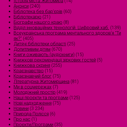
Історія міста Житомира
(14)
Анонси
(240)
Бібліотека без бар'єрів
(60)
Бібліотекарю
(21)
Біографи нашого краю
(8)
Відділ інноваційних технологій. Цифровий хаб.
(139)
Всеукраїнська програма ментального здоров'я "Ти
як?"
(405)
Дитячі бібліотеки області
(25)
Допитливим дітям
(670)
Книги оживають (аудіокниги)
(15)
Книжкові рекомендації зіркових гостей
(5)
Книжкова скриня
(255)
Краєзнавство
(15)
Краєзнавчий блог
(75)
Літературна Житомирщина
(81)
Ми в соцмережах
(7)
Молодіжний простір
(419)
Наші проєкти та програми
(125)
Нові надходження
(75)
Новини
(3 234)
Природа Полісся
(6)
Про нас
(1)
Проєкти/Програми
(35)