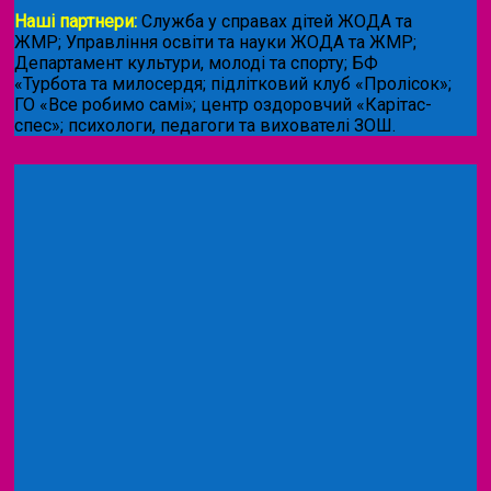
Наші партнери:
Служба у справах дітей ЖОДА та
ЖМР; Управління освіти та науки ЖОДА та ЖМР;
Департамент культури, молоді та спорту; БФ
«Турбота та милосердя; підлітковий клуб «Пролісок»;
ГО «Все робимо самі»; центр оздоровчий «Карітас-
спес»;
психологи, педагоги та вихователі ЗОШ.