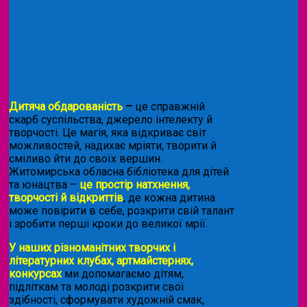
Дитяча обдарованість
–
це справжній
скарб суспільства, джерело інтелекту й
творчості. Це магія, яка відкриває світ
можливостей, надихає мріяти, творити й
сміливо йти до своїх вершин.
Житомирська обласна бібліотека для дітей
та юнацтва –
це простір натхнення,
творчості й відкриттів
, де кожна дитина
може повірити в себе, розкрити свій талант
і зробити перші кроки до великої мрії.
У наших різноманітних творчих і
літературних клубах, артмайстернях,
конкурсах
ми допомагаємо дітям,
підліткам та молоді розкрити свої
здібності, сформувати художній смак,