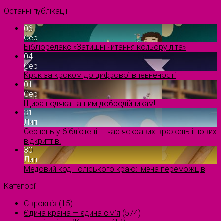
Останні публікації
06
Сер
Бібліорелакс «Затишні читання кольору літа»
04
Сер
Крок за кроком до цифрової впевненості
01
Сер
Щира подяка нашим добродійникам!
31
Лип
Серпень у бібліотеці — час яскравих вражень і нових
відкриттів!
30
Лип
Медовий код Поліського краю: імена переможців
Категорії
Євроквіз
(15)
Єдина країна — єдина сім’я
(574)