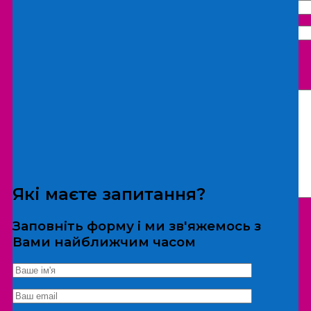
Що бажаєте замовити:
Екскурсія
Локація
Які маєте запитання?
Заповніть форму і ми зв'яжемось з
Вами найближчим часом
*Дані не передаються третім особам
Екскурсія/локація