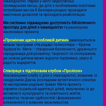
інвалідністю. Наразі у місті недостатньо
громадських місць, де діти з особливими освітніми
потребами могли б безперешкодно проводити
змістовне дозвілля та проходити реабілітацію.
Ми системно підвищуємо доступність бібліотечного
простору для дітей з інвалідністю
та реалізуємо
інклюзивні проекти:
«Промінчик щастя особливій дитині»
реалізується в
межах програми «На радарі гелікоптера – Країна
Здоров’я». Мета – створення безпечного, дружнього
середовища для розвитку, творчості та спілкування,
де кожна дитина може відчути підтримку, увагу й
радість відкриттів.
Співпраця з підлітковим клубом «Пролісок»
.
Вихованцями клубу є діти з інвалідністю, зокрема: із
синдромом Дауна, розладами аутистичного спектра
та наслідками родових травм. Мета проекту –
сприяти соціальній адаптації дітей, залученню їх до
активного культурного та освітнього життя,
розвитку творчих здібностей і формуванню
впевненості у власних можливостях.