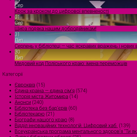
Сер
Крок за кроком до цифрової впевненості
01
Сер
Щира подяка нашим добродійникам!
31
Лип
Серпень у бібліотеці — час яскравих вражень і нових в
30
Лип
Медовий код Поліського краю: імена переможців
Категорії
Євроквіз
(15)
Єдина країна — єдина сім’я
(574)
Історія міста Житомира
(14)
Анонси
(240)
Бібліотека без бар'єрів
(60)
Бібліотекарю
(21)
Біографи нашого краю
(8)
Відділ інноваційних технологій. Цифровий хаб.
(139)
Всеукраїнська програма ментального здоров'я "Ти як