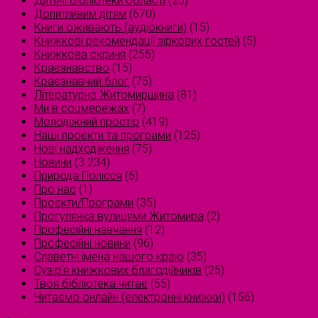
Дитячі бібліотеки області
(25)
Допитливим дітям
(670)
Книги оживають (аудіокниги)
(15)
Книжкові рекомендації зіркових гостей
(5)
Книжкова скриня
(255)
Краєзнавство
(15)
Краєзнавчий блог
(75)
Літературна Житомирщина
(81)
Ми в соцмережах
(7)
Молодіжний простір
(419)
Наші проєкти та програми
(125)
Нові надходження
(75)
Новини
(3 234)
Природа Полісся
(6)
Про нас
(1)
Проєкти/Програми
(35)
Прогулянка вулицями Житомира
(2)
Професійні навчання
(12)
Професійні новини
(96)
Славетні імена нашого краю
(35)
Сузірʼя книжкових благодійників
(25)
Твоя бібліотека читає
(55)
Читаємо онлайн (електронні книжки)
(156)