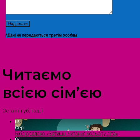
*Дані не передаються третім особам
ПРОСТІР ДОЗВІЛЛЯ ДІТЕЙ ТА ДОРОСЛИХ
Читаємо
всією сім’єю
Останні публікації
06
Сер
Бібліорелакс «Затишні читання кольору літа»
04