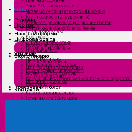
Нові надходження
Твоя бібліотека читає
Menu
Читаємо онлайн (електронні книжки)
Книги оживають (аудіокниги)
Головна
Книжкові рекомендації зіркових гостей
Про нас
Сузірʼя книжкових благодійників
Історія бібліотеки
Наші платформи
Контакти
Цифрова освіта
Структура бібліотеки
Безпечний інтернет
Офіційна інформація
Цифровий хаб
Читачам
Бібліотекарю
Пам’ятка читача
Професійні новини
Кожна дитина має право
Наші проєкти та програми
Єдина країна — єдина сім’я
Бібліотека без бар’єрів
Допитливим дітям
Всеукраїнська програма ментального здоров’я “
Проєкти/Програми
Євроквіз
Краєзнавчий блог
Контакти
Краєзнавчий календар
Історія міста Житомира
Біографи нашого краю
Природа Полісся
Літературна Житомирщина
Славетні імена нашого краю
Menu