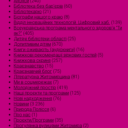
Анонси
(240)
Бібліотека без бар'єрів
(60)
Бібліотекарю
(21)
Біографи нашого краю
(8)
Відділ інноваційних технологій. Цифровий хаб.
(139)
Всеукраїнська програма ментального здоров'я "Ти
як?"
(405)
Дитячі бібліотеки області
(25)
Допитливим дітям
(670)
Книги оживають (аудіокниги)
(16)
Книжкові рекомендації зіркових гостей
(5)
Книжкова скриня
(257)
Краєзнавство
(15)
Краєзнавчий блог
(75)
Літературна Житомирщина
(81)
Ми в соцмережах
(7)
Молодіжний простір
(419)
Наші проєкти та програми
(125)
Нові надходження
(76)
Новини
(3 236)
Природа Полісся
(6)
Про нас
(1)
Проєкти/Програми
(35)
Прогулянка вулицями Житомира
(2)