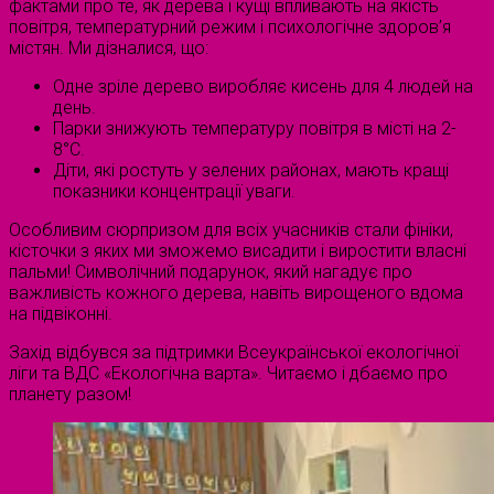
фактами про те, як дерева і кущі впливають на якість
повітря, температурний режим і психологічне здоров’я
містян. Ми дізналися, що:
Одне зріле дерево виробляє кисень для 4 людей на
день.
Парки знижують температуру повітря в місті на 2-
8°C.
Діти, які ростуть у зелених районах, мають кращі
показники концентрації уваги.
Особливим сюрпризом для всіх учасників стали фініки,
кісточки з яких ми зможемо висадити і виростити власні
пальми! Символічний подарунок, який нагадує про
важливість кожного дерева, навіть вирощеного вдома
на підвіконні.
Захід відбувся за підтримки Всеукраїнської екологічної
ліги та ВДС «Екологічна варта». Читаємо і дбаємо про
планету разом!