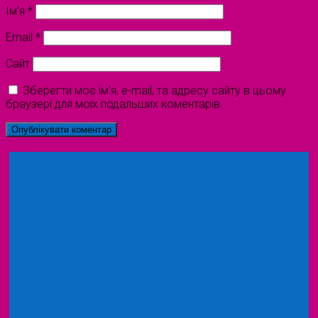
Ім'я
*
Email
*
Сайт
Зберегти моє ім'я, e-mail, та адресу сайту в цьому
браузері для моїх подальших коментарів.