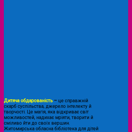
Дитяча обдарованість
–
це справжній
скарб суспільства, джерело інтелекту й
творчості. Це магія, яка відкриває світ
можливостей, надихає мріяти, творити й
сміливо йти до своїх вершин.
Житомирська обласна бібліотека для дітей