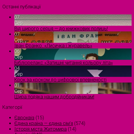
Останні публікації
07
Сер
Від щирого серця — до книжкових полиць!
07
Сер
Іван Франко. «Лисичка і журавель»
06
Сер
Бібліорелакс «Затишні читання кольору літа»
04
Сер
Крок за кроком до цифрової впевненості
01
Сер
Щира подяка нашим добродійникам!
Категорії
Євроквіз
(15)
Єдина країна — єдина сім’я
(574)
Історія міста Житомира
(14)