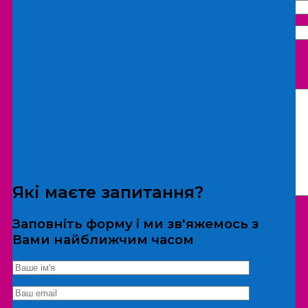
Що бажаєте замовити:
Екскурсія
Локація
Які маєте запитання?
Заповніть форму і ми зв'яжемось з
Вами найближчим часом
*Дані не передаються третім особам
Екскурсія/локація