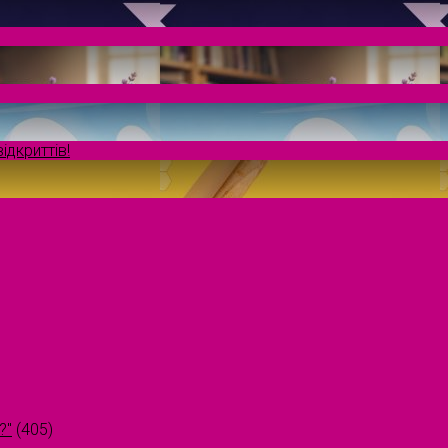
ідкриттів!
?"
(405)