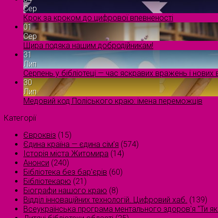
Сер
Крок за кроком до цифрової впевненості
01
Сер
Щира подяка нашим добродійникам!
31
Лип
Серпень у бібліотеці — час яскравих вражень і нових в
30
Лип
Медовий код Поліського краю: імена переможців
Категорії
Євроквіз
(15)
Єдина країна — єдина сім’я
(574)
Історія міста Житомира
(14)
Анонси
(240)
Бібліотека без бар'єрів
(60)
Бібліотекарю
(21)
Біографи нашого краю
(8)
Відділ інноваційних технологій. Цифровий хаб.
(139)
Всеукраїнська програма ментального здоров'я "Ти як