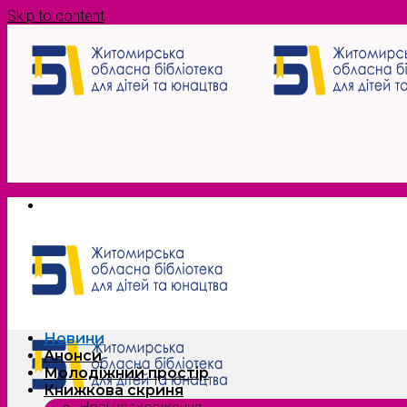
Skip to content
Новини
Анонси
Молодіжний простір
Книжкова скриня