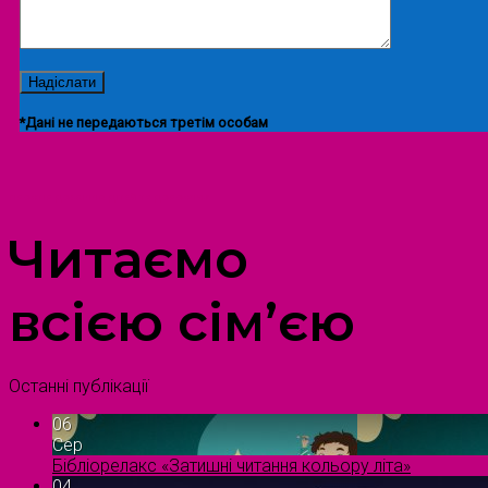
*Дані не передаються третім особам
ПРОСТІР ДОЗВІЛЛЯ ДІТЕЙ ТА ДОРОСЛИХ
Читаємо
всією сім’єю
Останні публікації
06
Сер
Бібліорелакс «Затишні читання кольору літа»
04