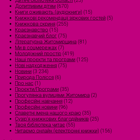
Дитячі бібліотеки області
(25)
Допитливим дітям
(670)
Книги оживають (аудіокниги)
(15)
Книжкові рекомендації зіркових гостей
(5)
Книжкова скриня
(255)
Краєзнавство
(15)
Краєзнавчий блог
(75)
Літературна Житомирщина
(81)
Ми в соцмережах
(7)
Молодіжний простір
(419)
Наші проєкти та програми
(125)
Нові надходження
(75)
Новини
(3 234)
Природа Полісся
(6)
Про нас
(1)
Проєкти/Програми
(35)
Прогулянка вулицями Житомира
(2)
Професійні навчання
(12)
Професійні новини
(96)
Славетні імена нашого краю
(35)
Сузірʼя книжкових благодійників
(25)
Твоя бібліотека читає
(55)
Читаємо онлайн (електронні книжки)
(156)