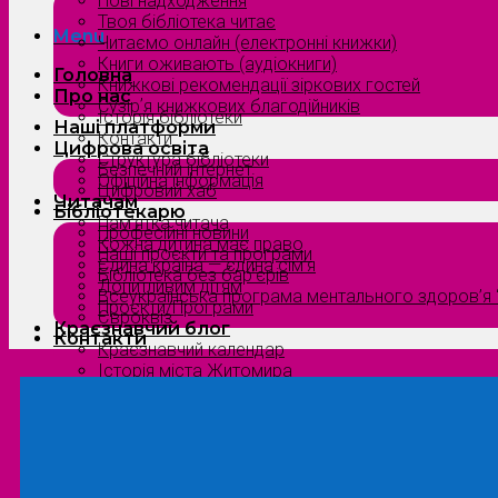
Нові надходження
Твоя бібліотека читає
Menu
Читаємо онлайн (електронні книжки)
Книги оживають (аудіокниги)
Головна
Книжкові рекомендації зіркових гостей
Про нас
Сузірʼя книжкових благодійників
Історія бібліотеки
Наші платформи
Контакти
Цифрова освіта
Структура бібліотеки
Безпечний інтернет
Офіційна інформація
Цифровий хаб
Читачам
Бібліотекарю
Пам’ятка читача
Професійні новини
Кожна дитина має право
Наші проєкти та програми
Єдина країна — єдина сім’я
Бібліотека без бар’єрів
Допитливим дітям
Всеукраїнська програма ментального здоров’я “
Проєкти/Програми
Євроквіз
Краєзнавчий блог
Контакти
Краєзнавчий календар
Історія міста Житомира
Біографи нашого краю
Природа Полісся
Літературна Житомирщина
Славетні імена нашого краю
Menu