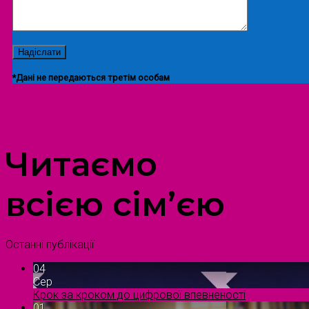
*Дані не передаються третім особам
ПРОСТІР ДОЗВІЛЛЯ ДІТЕЙ ТА ДОРОСЛИХ
Читаємо
всією сім’єю
Останні публікації
04
Сер
Крок за кроком до цифрової впевненості
01