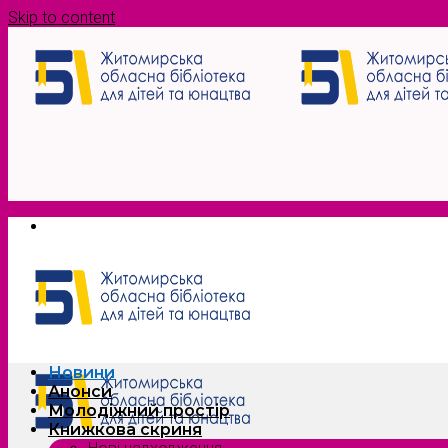
Skip to content
Новини
Анонси
Молодіжний простір
Книжкова скриня