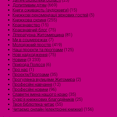
Дитячі бібліотеки області
(25)
Допитливим дітям
(669)
Книги оживають (аудіокниги)
(15)
Книжкові рекомендації зіркових гостей
(5)
Книжкова скриня
(255)
Краєзнавство
(15)
Краєзнавчий блог
(75)
Літературна Житомирщина
(81)
Ми в соцмережах
(7)
Молодіжний простір
(419)
Наші проєкти та програми
(125)
Нові надходження
(75)
Новини
(3 233)
Природа Полісся
(6)
Про нас
(1)
Проєкти/Програми
(35)
Прогулянка вулицями Житомира
(2)
Професійні навчання
(12)
Професійні новини
(96)
Славетні імена нашого краю
(35)
Сузірʼя книжкових благодійників
(25)
Твоя бібліотека читає
(55)
Читаємо онлайн (електронні книжки)
(156)