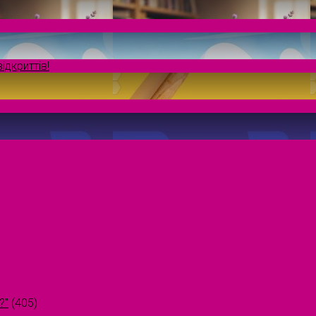
ідкриттів!
?"
(405)