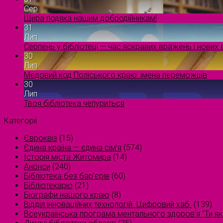
Сер
Щира подяка нашим добродійникам!
31
Лип
Серпень у бібліотеці — час яскравих вражень і нових в
30
Лип
Медовий код Поліського краю: імена переможців
30
Лип
Твоя бібліотека чепуриться
Категорії
Євроквіз
(15)
Єдина країна — єдина сім’я
(574)
Історія міста Житомира
(14)
Анонси
(240)
Бібліотека без бар'єрів
(60)
Бібліотекарю
(21)
Біографи нашого краю
(8)
Відділ інноваційних технологій. Цифровий хаб.
(139)
Всеукраїнська програма ментального здоров'я "Ти як