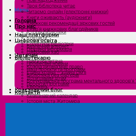
Нові надходження
Твоя бібліотека читає
Menu
Читаємо онлайн (електронні книжки)
Книги оживають (аудіокниги)
Головна
Книжкові рекомендації зіркових гостей
Про нас
Сузірʼя книжкових благодійників
Історія бібліотеки
Наші платформи
Контакти
Цифрова освіта
Структура бібліотеки
Безпечний інтернет
Офіційна інформація
Цифровий хаб
Читачам
Бібліотекарю
Пам’ятка читача
Професійні новини
Кожна дитина має право
Наші проєкти та програми
Єдина країна — єдина сім’я
Бібліотека без бар’єрів
Допитливим дітям
Всеукраїнська програма ментального здоров’я “
Проєкти/Програми
Євроквіз
Краєзнавчий блог
Контакти
Краєзнавчий календар
Історія міста Житомира
Біографи нашого краю
Природа Полісся
Літературна Житомирщина
Славетні імена нашого краю
Menu