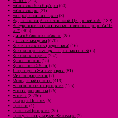
Анонси
(240)
Бібліотека без бар'єрів
(60)
Бібліотекарю
(21)
Біографи нашого краю
(8)
Відділ інноваційних технологій. Цифровий хаб.
(139)
Всеукраїнська програма ментального здоров'я "Ти
як?"
(405)
Дитячі бібліотеки області
(25)
Допитливим дітям
(670)
Книги оживають (аудіокниги)
(16)
Книжкові рекомендації зіркових гостей
(5)
Книжкова скриня
(257)
Краєзнавство
(15)
Краєзнавчий блог
(75)
Літературна Житомирщина
(81)
Ми в соцмережах
(7)
Молодіжний простір
(419)
Наші проєкти та програми
(125)
Нові надходження
(76)
Новини
(3 236)
Природа Полісся
(6)
Про нас
(1)
Проєкти/Програми
(35)
Прогулянка вулицями Житомира
(2)