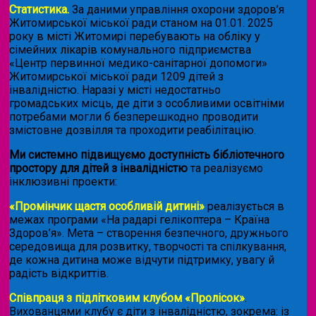
Статистика.
За даними управління охорони здоров’я
Житомирської міської ради станом на 01.01. 2025
року в місті Житомирі перебувають на обліку у
сімейних лікарів комунального підприємства
«Центр первинної медико-санітарної допомоги»
Житомирської міської ради 1209 дітей з
інвалідністю. Наразі у місті недостатньо
громадських місць, де діти з особливими освітніми
потребами могли б безперешкодно проводити
змістовне дозвілля та проходити реабілітацію.
Ми системно підвищуємо доступність бібліотечного
простору для дітей з інвалідністю
та реалізуємо
інклюзивні проекти:
«Промінчик щастя особливій дитині»
реалізується в
межах програми «На радарі гелікоптера – Країна
Здоров’я». Мета – створення безпечного, дружнього
середовища для розвитку, творчості та спілкування,
де кожна дитина може відчути підтримку, увагу й
радість відкриттів.
Співпраця з підлітковим клубом «Пролісок»
.
Вихованцями клубу є діти з інвалідністю, зокрема: із