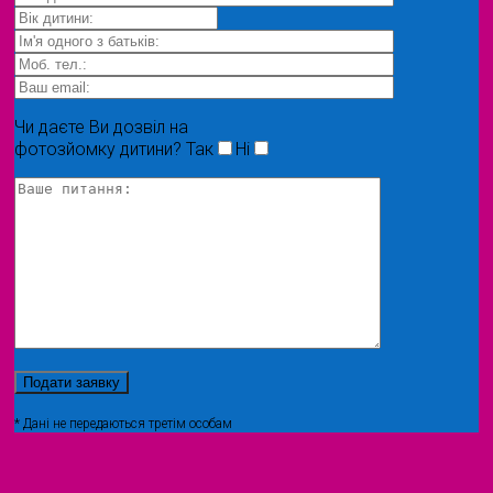
Чи даєте Ви дозвіл на
фотозйомку дитини?
Так
Ні
* Дані не передаються третім особам