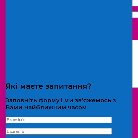
Що бажаєте замовити:
Екскурсія
Локація
Які маєте запитання?
Заповніть форму і ми зв'яжемось з
Вами найближчим часом
*Дані не передаються третім особам
Екскурсія/локація