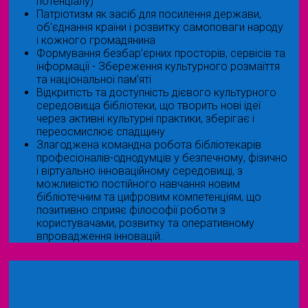
потенціалу)
Патріотизм як засіб для посилення держави,
об'єднання країни і розвитку самоповаги народу
і кожного громадянина
Формування безбар’єрних просторів, сервісів та
інформації - Збереження культурного розмаїття
та національної пам’яті
Відкритість та доступність дієвого культурного
середовища бібліотеки, що творить нові ідеї
через активні культурні практики, зберігає і
переосмислює спадщину
Злагоджена командна робота бібліотекарів
професіоналів-однодумців у безпечному, фізично
і віртуально інноваційному середовищі, з
можливістю постійного навчання новим
бібліотечним та цифровим компетенціям, що
позитивно сприяє філософії роботи з
користувачами, розвитку та оперативному
впровадження інновацій.