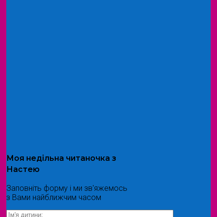
Моя
недільна читаночка
з
Настею
Заповніть форму і ми зв'яжемось
з Вами найближчим часом