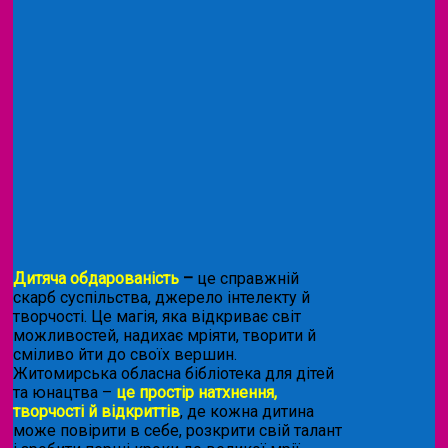
Дитяча обдарованість
–
це справжній
скарб суспільства, джерело інтелекту й
творчості. Це магія, яка відкриває світ
можливостей, надихає мріяти, творити й
сміливо йти до своїх вершин.
Житомирська обласна бібліотека для дітей
та юнацтва –
це простір натхнення,
творчості й відкриттів
, де кожна дитина
може повірити в себе, розкрити свій талант