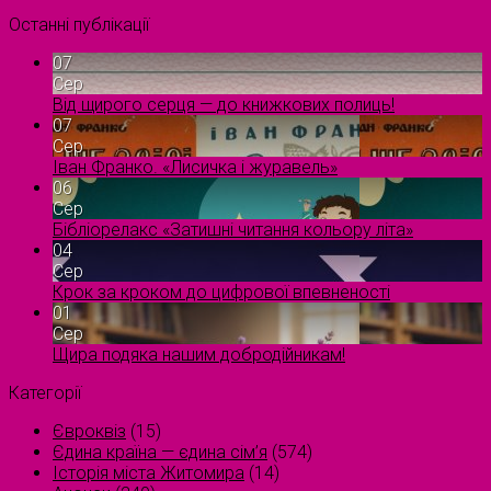
Останні публікації
07
Сер
Від щирого серця — до книжкових полиць!
07
Сер
Іван Франко. «Лисичка і журавель»
06
Сер
Бібліорелакс «Затишні читання кольору літа»
04
Сер
Крок за кроком до цифрової впевненості
01
Сер
Щира подяка нашим добродійникам!
Категорії
Євроквіз
(15)
Єдина країна — єдина сім’я
(574)
Історія міста Житомира
(14)