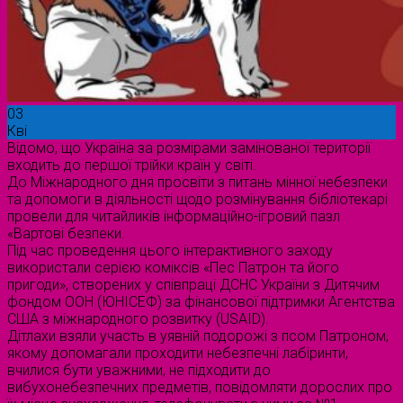
03
Кві
Відомо, що Україна за розмірами замінованої території
входить до першої трійки країн у світі.
До Міжнародного дня просвіти з питань мінної небезпеки
та допомоги в діяльності щодо розмінування бібліотекарі
провели для читайликів інформаційно-ігровий пазл
«Вартові безпеки.
Під час проведення цього інтерактивного заходу
використали серією коміксів «Пес Патрон та його
пригоди», створених у співпраці ДСНС України з Дитячим
фондом ООН (ЮНІСЕФ) за фінансової підтримки Агентства
США з міжнародного розвитку (USAID).
Дітлахи взяли участь в уявній подорожі з псом Патроном,
якому допомагали проходити небезпечні лабіринти,
вчилися бути уважними, не підходити до
вибухонебезпечних предметів, повідомляти дорослих про