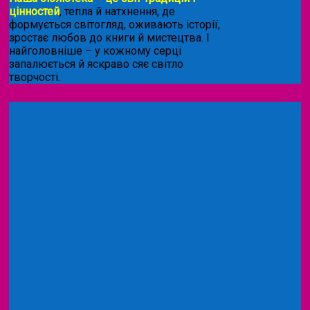
цінностей
, тепла й натхнення, де
формується світогляд, оживають історії,
зростає любов до книги й мистецтва. І
найголовніше – у кожному серці
запалюється й яскраво сяє світло
творчості.