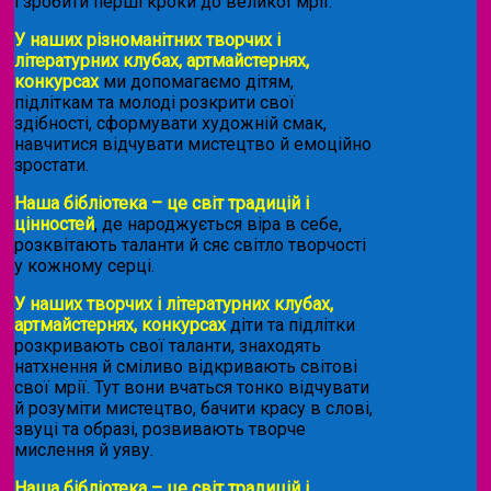
і зробити перші кроки до великої мрії.
У наших різноманітних творчих і
літературних клубах, артмайстернях,
конкурсах
ми допомагаємо дітям,
підліткам та молоді розкрити свої
здібності, сформувати художній смак,
навчитися відчувати мистецтво й емоційно
зростати.
Наша бібліотека – це світ традицій і
цінностей
, де народжується віра в себе,
розквітають таланти й сяє світло творчості
у кожному серці.
У наших творчих і літературних клубах,
артмайстернях, конкурсах
діти та підлітки
розкривають свої таланти, знаходять
натхнення й сміливо відкривають світові
свої мрії. Тут вони вчаться тонко відчувати
й розуміти мистецтво, бачити красу в слові,
звуці та образі, розвивають творче
мислення й уяву.
Наша бібліотека – це світ традицій і