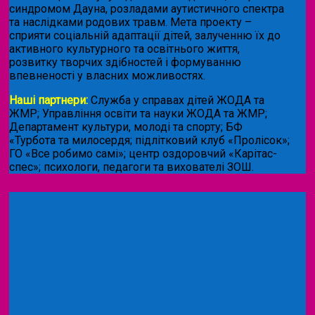
синдромом Дауна, розладами аутистичного спектра
та наслідками родових травм. Мета проекту –
сприяти соціальній адаптації дітей, залученню їх до
активного культурного та освітнього життя,
розвитку творчих здібностей і формуванню
впевненості у власних можливостях.
Наші партнери:
Служба у справах дітей ЖОДА та
ЖМР; Управління освіти та науки ЖОДА та ЖМР;
Департамент культури, молоді та спорту; БФ
«Турбота та милосердя; підлітковий клуб «Пролісок»;
ГО «Все робимо самі»; центр оздоровчий «Карітас-
спес»;
психологи, педагоги та вихователі ЗОШ.