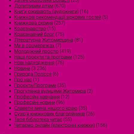
Дитячі бібліотеки області
(25)
Допитливим дітям
(670)
Книги оживають (аудіокниги)
(16)
Книжкові рекомендації зіркових гостей
(5)
Книжкова скриня
(257)
Краєзнавство
(15)
Краєзнавчий блог
(75)
Літературна Житомирщина
(81)
Ми в соцмережах
(7)
Молодіжний простір
(419)
Наші проєкти та програми
(125)
Нові надходження
(76)
Новини
(3 236)
Природа Полісся
(6)
Про нас
(1)
Проєкти/Програми
(35)
Прогулянка вулицями Житомира
(2)
Професійні навчання
(12)
Професійні новини
(96)
Славетні імена нашого краю
(35)
Сузірʼя книжкових благодійників
(26)
Твоя бібліотека читає
(55)
Читаємо онлайн (електронні книжки)
(156)