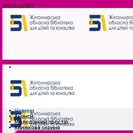
Skip to content
Новини
Анонси
Молодіжний простір
Книжкова скриня