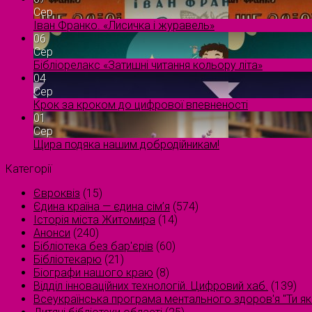
Сер
Іван Франко. «Лисичка і журавель»
06
Сер
Бібліорелакс «Затишні читання кольору літа»
04
Сер
Крок за кроком до цифрової впевненості
01
Сер
Щира подяка нашим добродійникам!
Категорії
Євроквіз
(15)
Єдина країна — єдина сім’я
(574)
Історія міста Житомира
(14)
Анонси
(240)
Бібліотека без бар'єрів
(60)
Бібліотекарю
(21)
Біографи нашого краю
(8)
Відділ інноваційних технологій. Цифровий хаб.
(139)
Всеукраїнська програма ментального здоров'я "Ти як