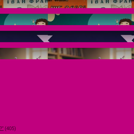
?"
(405)