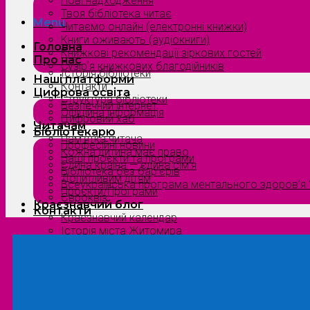
Нові надходження
Твоя бібліотека читає
Menu
Читаємо онлайн (електронні книжки)
Книги оживають (аудіокниги)
Головна
Книжкові рекомендації зіркових гостей
Про нас
Сузірʼя книжкових благодійників
Історія бібліотеки
Наші платформи
Контакти
Цифрова освіта
Структура бібліотеки
Безпечний інтернет
Офіційна інформація
Цифровий хаб
Читачам
Бібліотекарю
Пам’ятка читача
Професійні новини
Кожна дитина має право
Наші проєкти та програми
Єдина країна — єдина сім’я
Бібліотека без бар’єрів
Допитливим дітям
Всеукраїнська програма ментального здоров’я “
Проєкти/Програми
Євроквіз
Краєзнавчий блог
Контакти
Краєзнавчий календар
Історія міста Житомира
Біографи нашого краю
Природа Полісся
Літературна Житомирщина
Славетні імена нашого краю
Menu