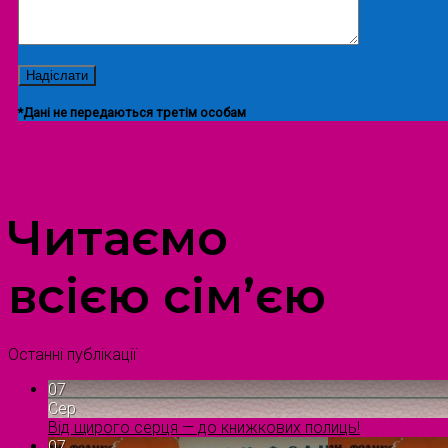
*Дані не передаються третім особам
ПРОСТІР ДОЗВІЛЛЯ ДІТЕЙ ТА ДОРОСЛИХ
Читаємо
всією сім’єю
Останні публікації
07
Сер
Від щирого серця — до книжкових полиць!
07