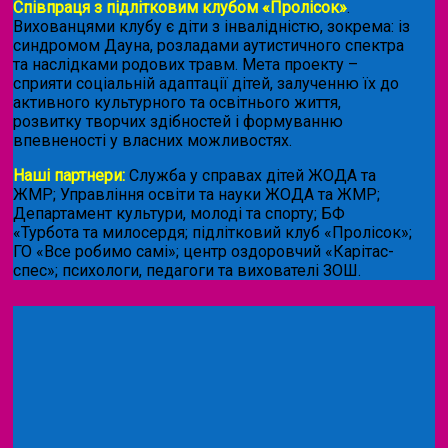
Співпраця з підлітковим клубом «Пролісок»
.
Вихованцями клубу є діти з інвалідністю, зокрема: із
синдромом Дауна, розладами аутистичного спектра
та наслідками родових травм. Мета проекту –
сприяти соціальній адаптації дітей, залученню їх до
активного культурного та освітнього життя,
розвитку творчих здібностей і формуванню
впевненості у власних можливостях.
Наші партнери:
Служба у справах дітей ЖОДА та
ЖМР; Управління освіти та науки ЖОДА та ЖМР;
Департамент культури, молоді та спорту; БФ
«Турбота та милосердя; підлітковий клуб «Пролісок»;
ГО «Все робимо самі»; центр оздоровчий «Карітас-
спес»;
психологи, педагоги та вихователі ЗОШ.