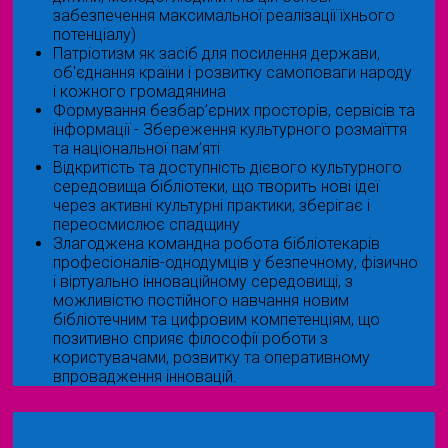
забезпечення максимальної реалізації їхнього
потенціалу)
Патріотизм як засіб для посилення держави,
об'єднання країни і розвитку самоповаги народу
і кожного громадянина
Формування безбар’єрних просторів, сервісів та
інформації - Збереження культурного розмаїття
та національної пам’яті
Відкритість та доступність дієвого культурного
середовища бібліотеки, що творить нові ідеї
через активні культурні практики, зберігає і
переосмислює спадщину
Злагоджена командна робота бібліотекарів
професіоналів-однодумців у безпечному, фізично
і віртуально інноваційному середовищі, з
можливістю постійного навчання новим
бібліотечним та цифровим компетенціям, що
позитивно сприяє філософії роботи з
користувачами, розвитку та оперативному
впровадження інновацій.