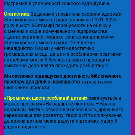
підтримки й упевненості кожного відвідувача.
Статистика.
За даними управління охорони здоров’я
Житомирської міської ради станом на 01.01. 2025
року в місті Житомирі перебувають на обліку у
сімейних лікарів комунального підприємства
«Центр первинної медико-санітарної допомоги»
Житомирської міської ради 1209 дітей з
інвалідністю. Наразі у місті недостатньо
громадських місць, де діти з особливими освітніми
потребами могли б безперешкодно проводити
змістовне дозвілля та проходити реабілітацію.
Ми системно підвищуємо доступність бібліотечного
простору для дітей з інвалідністю
та реалізуємо
інклюзивні проекти:
«Промінчик щастя особливій дитині»
реалізується в
межах програми «На радарі гелікоптера – Країна
Здоров’я». Мета – створення безпечного, дружнього
середовища для розвитку, творчості та спілкування,
де кожна дитина може відчути підтримку, увагу й
радість відкриттів.