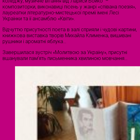
коледжу, музичне вітання від Лариси Бойко –
композиторки, виконавиці пісень у жанрі «співана поезія»,
лауреатки літературно-мистецької премії імені Лесі
Українки та її ансамблю «Квіти».
Відчуттю присутності поета в залі сприяли і чудові картини,
книжкова виставка творів Михайла Клименка, вишивані
рушники і ароматні яблука…
Завершилася зустріч «Молитвою за Україну», присутні
вшанували пам’ять письменника хвилиною мовчання…