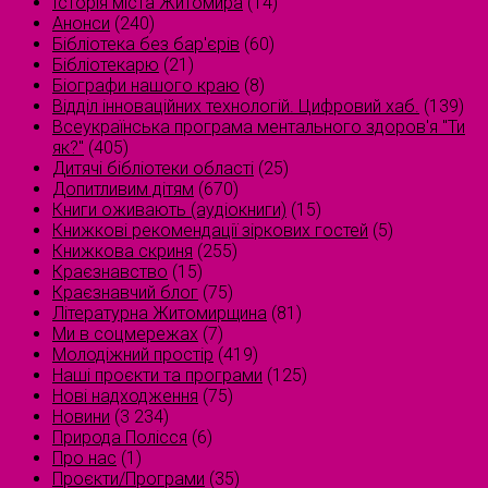
Історія міста Житомира
(14)
Анонси
(240)
Бібліотека без бар'єрів
(60)
Бібліотекарю
(21)
Біографи нашого краю
(8)
Відділ інноваційних технологій. Цифровий хаб.
(139)
Всеукраїнська програма ментального здоров'я "Ти
як?"
(405)
Дитячі бібліотеки області
(25)
Допитливим дітям
(670)
Книги оживають (аудіокниги)
(15)
Книжкові рекомендації зіркових гостей
(5)
Книжкова скриня
(255)
Краєзнавство
(15)
Краєзнавчий блог
(75)
Літературна Житомирщина
(81)
Ми в соцмережах
(7)
Молодіжний простір
(419)
Наші проєкти та програми
(125)
Нові надходження
(75)
Новини
(3 234)
Природа Полісся
(6)
Про нас
(1)
Проєкти/Програми
(35)