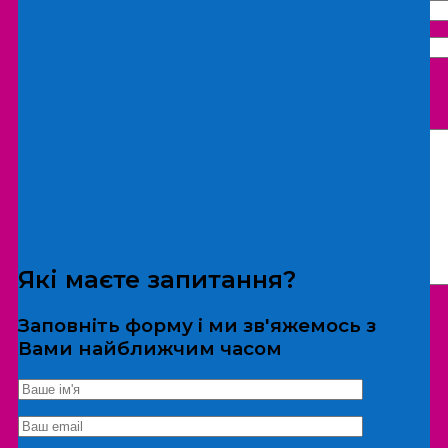
Що бажаєте замовити:
Екскурсія
Локація
Які маєте запитання?
Заповніть форму і ми зв'яжемось з
Вами найближчим часом
*Дані не передаються третім особам
Екскурсія/локація