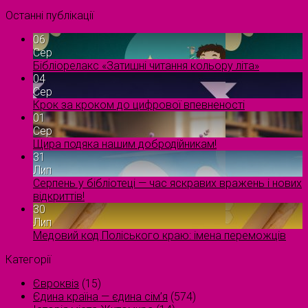
Останні публікації
06
Сер
Бібліорелакс «Затишні читання кольору літа»
04
Сер
Крок за кроком до цифрової впевненості
01
Сер
Щира подяка нашим добродійникам!
31
Лип
Серпень у бібліотеці — час яскравих вражень і нових
відкриттів!
30
Лип
Медовий код Поліського краю: імена переможців
Категорії
Євроквіз
(15)
Єдина країна — єдина сім’я
(574)