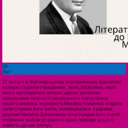
28
Лют
27 лютого в Житомирському агротехнічному фаховому
коледжі студенти і працівники _твоєї_бібліотеки_ мали
змогу насолодитися теплою, щирою зустріччю
прихильників творчості українського поета-лірика,
нашого земляка, журналіста Михайла Клименка, згадати
світлі сторінки його життя, поспілкуватися з рідними,
друзями Михайла Даниловича, почути рядки його поезій,
сповнених любові до рідного краю, природи, всього
живого, що нас оточує.