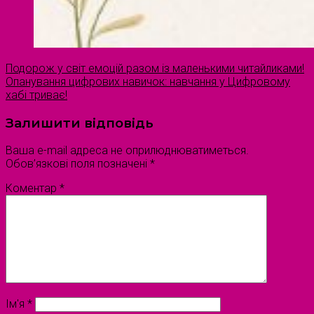
Подорож у світ емоцій разом із маленькими читайликами!
Опанування цифрових навичок: навчання у Цифровому
хабі триває!
Залишити відповідь
Ваша e-mail адреса не оприлюднюватиметься.
Обов’язкові поля позначені
*
Коментар
*
Ім'я
*