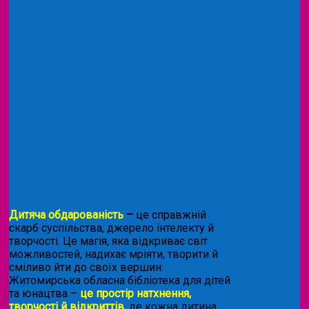
Дитяча обдарованість
–
це справжній
скарб суспільства, джерело інтелекту й
творчості. Це магія, яка відкриває світ
можливостей, надихає мріяти, творити й
сміливо йти до своїх вершин.
Житомирська обласна бібліотека для дітей
та юнацтва –
це простір натхнення,
творчості й відкриттів
, де кожна дитина