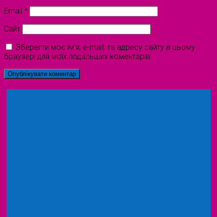
Email
*
Сайт
Зберегти моє ім'я, e-mail, та адресу сайту в цьому
браузері для моїх подальших коментарів.