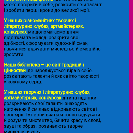
може повірити в себе, розкрити свій талант
і зробити перші кроки до великої мрії.
У наших різноманітних творчих і
літературних клубах, артмайстернях,
конкурсах
ми допомагаємо дітям,
підліткам та молоді розкрити свої
здібності, сформувати художній смак,
навчитися відчувати мистецтво й емоційно
зростати.
Наша бібліотека – це світ традицій і
цінностей
, де народжується віра в себе,
розквітають таланти й сяє світло творчості
у кожному серці.
У наших творчих і літературних клубах,
артмайстернях, конкурсах
діти та підлітки
розкривають свої таланти, знаходять
натхнення й сміливо відкривають світові
свої мрії. Тут вони вчаться тонко відчувати
й розуміти мистецтво, бачити красу в слові,
звуці та образі, розвивають творче
мислення й уяву.