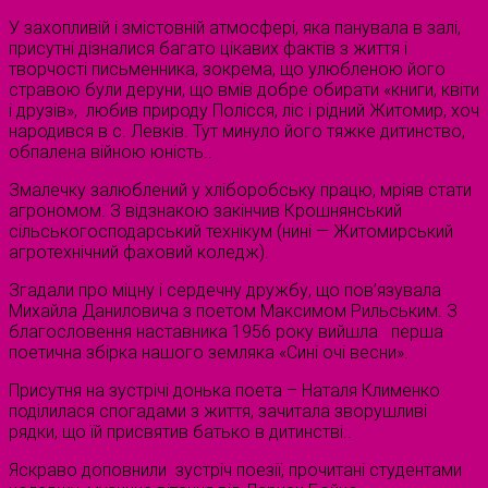
У захопливій і змістовній атмосфері, яка панувала в залі,
присутні дізналися багато цікавих фактів з життя і
творчості письменника, зокрема, що улюбленою його
стравою були деруни, що вмів добре обирати «книги, квіти
і друзів», любив природу Полісся, ліс і рідний Житомир, хоч
народився в с. Левків. Тут минуло його тяжке дитинство,
обпалена війною юність..
Змалечку залюблений у хліборобську працю, мріяв стати
агрономом. З відзнакою закінчив Крошнянський
сільськогосподарський технікум (нині — Житомирський
агротехнічний фаховий коледж).
Згадали про міцну і сердечну дружбу, що пов’язувала
Михайла Даниловича з поетом Максимом Рильським. З
благословення наставника 1956 року вийшла перша
поетична збірка нашого земляка «Сині очі весни».
Присутня на зустрічі донька поета – Наталя Клименко
поділилася спогадами з життя, зачитала зворушливі
рядки, що їй присвятив батько в дитинстві..
Яскраво доповнили зустріч поезії, прочитані студентами