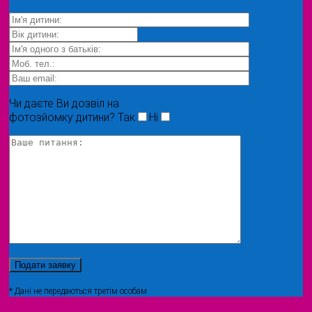
Чи даєте Ви дозвіл на
фотозйомку дитини?
Так
Ні
* Дані не передаються третім особам