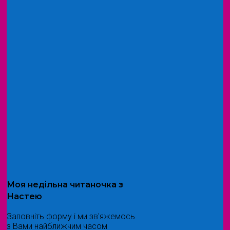
Моя
недільна читаночка
з
Настею
Заповніть форму і ми зв'яжемось
з Вами найближчим часом