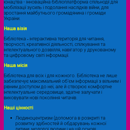
юнацтва - інноваційна бібліоплатформа спільнодії для
мобілізації зусиль і подолання наслідків війни, для
зростання майбутнього громадянина і громади
України.
Наша візія
Бібліотека ˗ інтерактивна територія для читання,
творчості, креативної діяльності, спілкування та
інтелектуального дозвілля, навігатор у друкованому
та цифровому світі інформації.
Наша місія
Бібліотека для всіх і для кожного. Бібліотека не лише
забезпечує максимальний об'єм інформації з вільним і
рівним доступом до неї, але й створює комфортне
інтелектуальне середовище, здатне залучати і
виховувати нові покоління читачів.
Наші цінності
Людиноцентризм (допомога в розкриті та
розвитку здібностей й обдарувань кожної
дитини, молодої людини і на цій основі