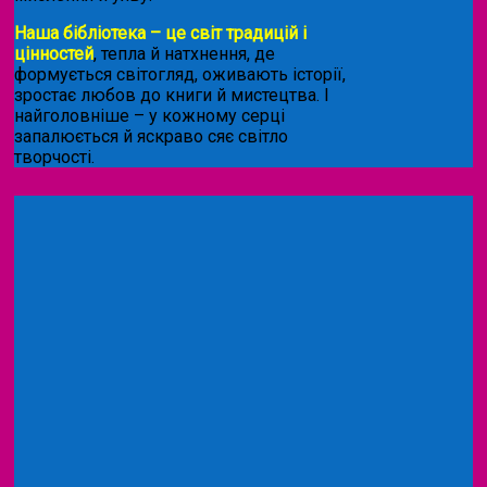
Наша бібліотека – це світ традицій і
цінностей
, тепла й натхнення, де
формується світогляд, оживають історії,
зростає любов до книги й мистецтва. І
найголовніше – у кожному серці
запалюється й яскраво сяє світло
творчості.