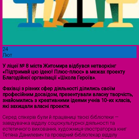
24
Лют
У ліцеї № 8 міста Житомира відбувся нетворкінг
«Підтримай цю ідею! Плюс-плюс» в межах проекту
Благодійної організації «Школа Героїв».
Фахівці з різних сфер діяльності ділились своїм
професійним досвідом, презентували власну творчість,
знайомились з креативними ідеями учнів 10-их класів,
які захищали власні проекти.
Серед спікерів були й працівниці твоєї бібліотеки —
завідувачка відділу соціокультурної діяльності та
естетичного виховання, художниця-ілюстраторка книг
Тетяна Данилевич та провідний бібліотекар відділу