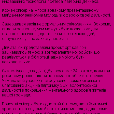
інноваційних технологій, поетеса Катерина Дейнека.
Кожен спікер на імпровізованому презентаційному
майданчику знайомив молодь зі сферою своєї діяльності.
Завершився захід неформальним спілкуванням. Зокрема,
спікери розповіли, чим можуть бути корисними для
старшокласників щодо втілення в життя їхніх ідей,
озвучених під час захисту проектів.
Дівчата, які представляли проект арт кав’ярні,
зацікавились темою з арт терапевтичної роботи, що
реалізується в бібліотеці, адже мріють бути
психологинями.
Символічно, що подія відбулася саме 24 лютого, коли три
роки тому розпочалося повномасштабне вторгнення.
Чимало ідей учасників стосувалися саме організації
благодійних акцій на підтримку ЗСУ, волонтерської
діяльності з покращення ментального здоров’я жителів
нашої громади.
Присутні спікери були одностайні в тому, що в Житомирі
зростає така свідома й патріотична молодь, адже саме
вона відроджуватиме й будуватиме майбутнє вільної,