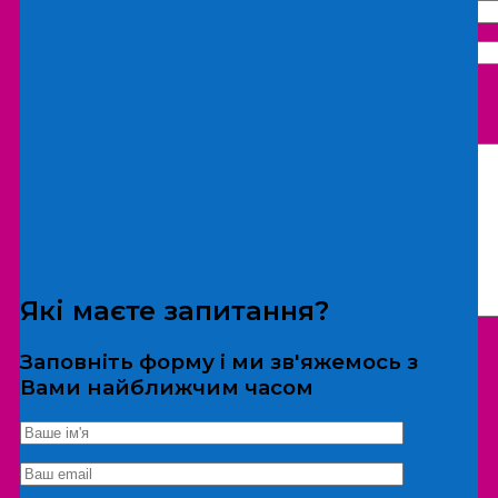
Що бажаєте замовити:
Екскурсія
Локація
Які маєте запитання?
Заповніть форму і ми зв'яжемось з
Вами найближчим часом
*Дані не передаються третім особам
Екскурсія/локація