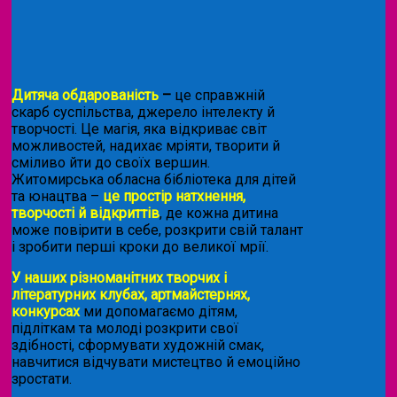
Дитяча обдарованість
–
це справжній
скарб суспільства, джерело інтелекту й
творчості. Це магія, яка відкриває світ
можливостей, надихає мріяти, творити й
сміливо йти до своїх вершин.
Житомирська обласна бібліотека для дітей
та юнацтва –
це простір натхнення,
творчості й відкриттів
, де кожна дитина
може повірити в себе, розкрити свій талант
і зробити перші кроки до великої мрії.
У наших різноманітних творчих і
літературних клубах, артмайстернях,
конкурсах
ми допомагаємо дітям,
підліткам та молоді розкрити свої
здібності, сформувати художній смак,
навчитися відчувати мистецтво й емоційно
зростати.