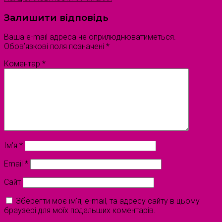
Залишити відповідь
Ваша e-mail адреса не оприлюднюватиметься.
Обов’язкові поля позначені
*
Коментар
*
Ім'я
*
Email
*
Сайт
Зберегти моє ім'я, e-mail, та адресу сайту в цьому
браузері для моїх подальших коментарів.