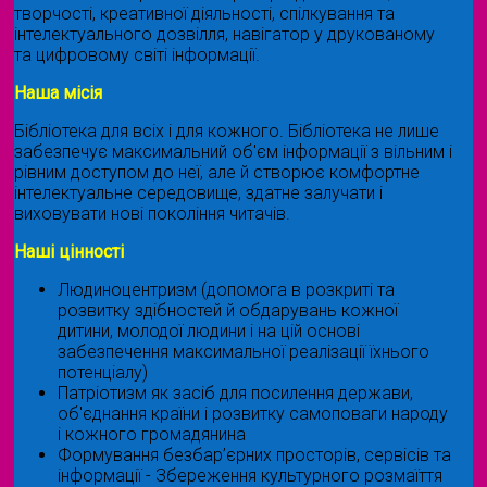
творчості, креативної діяльності, спілкування та
інтелектуального дозвілля, навігатор у друкованому
та цифровому світі інформації.
Наша місія
Бібліотека для всіх і для кожного. Бібліотека не лише
забезпечує максимальний об'єм інформації з вільним і
рівним доступом до неї, але й створює комфортне
інтелектуальне середовище, здатне залучати і
виховувати нові покоління читачів.
Наші цінності
Людиноцентризм (допомога в розкриті та
розвитку здібностей й обдарувань кожної
дитини, молодої людини і на цій основі
забезпечення максимальної реалізації їхнього
потенціалу)
Патріотизм як засіб для посилення держави,
об'єднання країни і розвитку самоповаги народу
і кожного громадянина
Формування безбар’єрних просторів, сервісів та
інформації - Збереження культурного розмаїття