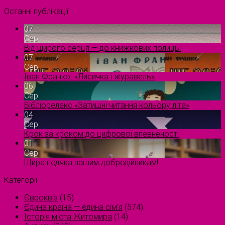
Останні публікації
07
Сер
Від щирого серця — до книжкових полиць!
07
Сер
Іван Франко. «Лисичка і журавель»
06
Сер
Бібліорелакс «Затишні читання кольору літа»
04
Сер
Крок за кроком до цифрової впевненості
01
Сер
Щира подяка нашим добродійникам!
Категорії
Євроквіз
(15)
Єдина країна — єдина сім’я
(574)
Історія міста Житомира
(14)