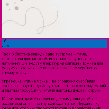
18
Лют
Твоя бібліотека завжди радо зустрічає читачів,
створюючи для них особливу атмосферу тепла та
натхнення. Цієї неділі у літературній кав’ярні «Пожива для
розуму» говорили про поезію, а саме про українську
інтимну лірику.
Українська інтимна лірика – це справжня скарбниця
красивих почуттів, що дарує читачеві широку гаму емоцій
й здатний пробудити у читачів найтонші душевні струни.
Юні читачки щиро й натхненно декламували улюблені
зразки лірики, а й наспівували кращі з них. Відкривали для
себе нові сторінки творчості яскравих її представників: