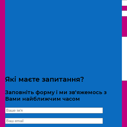
Що бажаєте замовити:
Екскурсія
Локація
Які маєте запитання?
Заповніть форму і ми зв'яжемось з
Вами найближчим часом
*Дані не передаються третім особам
Екскурсія/локація