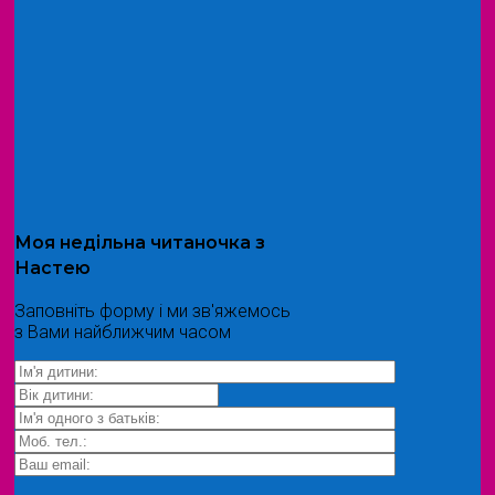
Моя
недільна читаночка
з
Настею
Заповніть форму і ми зв'яжемось
з Вами найближчим часом