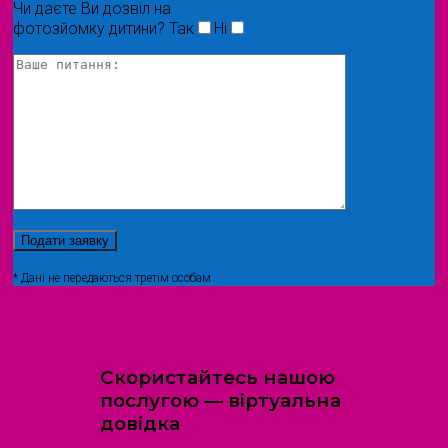
Чи даєте Ви дозвіл на
фотозйомку дитини?
Так
Ні
* Дані не передаються третім особам
Скористайтесь нашою
послугою — віртуальна
довідка