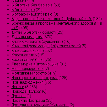
Анонси
(240)
Бібліотека без бар'єрів
(60)
Бібліотекарю
(21)
Біографи нашого краю
(8)
Відділ інноваційних технологій. Цифровий хаб.
(139)
Всеукраїнська програма ментального здоров'я "Ти
як?"
(405)
Дитячі бібліотеки області
(25)
Допитливим дітям
(670)
Книги оживають (аудіокниги)
(16)
Книжкові рекомендації зіркових гостей
(5)
Книжкова скриня
(257)
Краєзнавство
(15)
Краєзнавчий блог
(75)
Літературна Житомирщина
(81)
Ми в соцмережах
(7)
Молодіжний простір
(419)
Наші проєкти та програми
(125)
Нові надходження
(76)
Новини
(3 236)
Природа Полісся
(6)
Про нас
(1)
Проєкти/Програми
(35)
Прогулянка вулицями Житомира
(2)