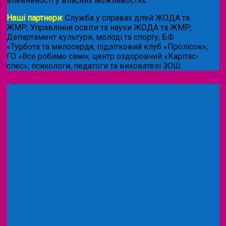
впевненості у власних можливостях.
Наші партнери:
Служба у справах дітей ЖОДА та
ЖМР; Управління освіти та науки ЖОДА та ЖМР;
Департамент культури, молоді та спорту; БФ
«Турбота та милосердя; підлітковий клуб «Пролісок»;
ГО «Все робимо самі»; центр оздоровчий «Карітас-
спес»;
психологи, педагоги та вихователі ЗОШ.