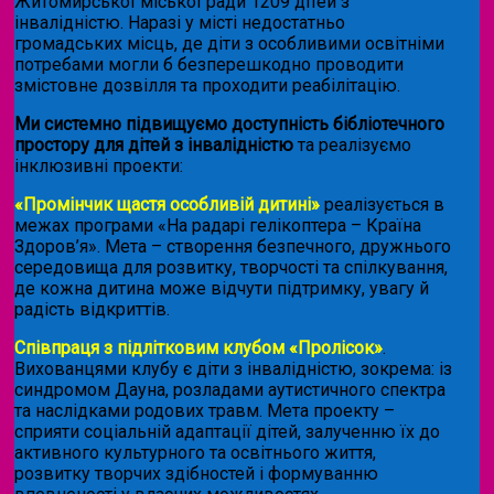
Житомирської міської ради 1209 дітей з
інвалідністю. Наразі у місті недостатньо
громадських місць, де діти з особливими освітніми
потребами могли б безперешкодно проводити
змістовне дозвілля та проходити реабілітацію.
Ми системно підвищуємо доступність бібліотечного
простору для дітей з інвалідністю
та реалізуємо
інклюзивні проекти:
«Промінчик щастя особливій дитині»
реалізується в
межах програми «На радарі гелікоптера – Країна
Здоров’я». Мета – створення безпечного, дружнього
середовища для розвитку, творчості та спілкування,
де кожна дитина може відчути підтримку, увагу й
радість відкриттів.
Співпраця з підлітковим клубом «Пролісок»
.
Вихованцями клубу є діти з інвалідністю, зокрема: із
синдромом Дауна, розладами аутистичного спектра
та наслідками родових травм. Мета проекту –
сприяти соціальній адаптації дітей, залученню їх до
активного культурного та освітнього життя,
розвитку творчих здібностей і формуванню