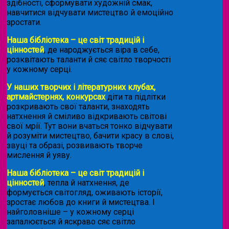
здібності, сформувати художній смак,
навчитися відчувати мистецтво й емоційно
зростати.
Наша бібліотека – це світ традицій і
цінностей
, де народжується віра в себе,
розквітають таланти й сяє світло творчості
у кожному серці.
У наших творчих і літературних клубах,
артмайстернях, конкурсах
діти та підлітки
розкривають свої таланти, знаходять
натхнення й сміливо відкривають світові
свої мрії. Тут вони вчаться тонко відчувати
й розуміти мистецтво, бачити красу в слові,
звуці та образі, розвивають творче
мислення й уяву.
Наша бібліотека – це світ традицій і
цінностей
, тепла й натхнення, де
формується світогляд, оживають історії,
зростає любов до книги й мистецтва. І
найголовніше – у кожному серці
запалюється й яскраво сяє світло