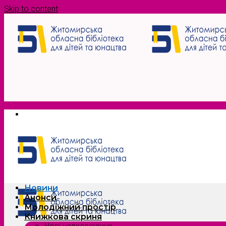
Skip to content
Новини
Анонси
Молодіжний простір
Книжкова скриня