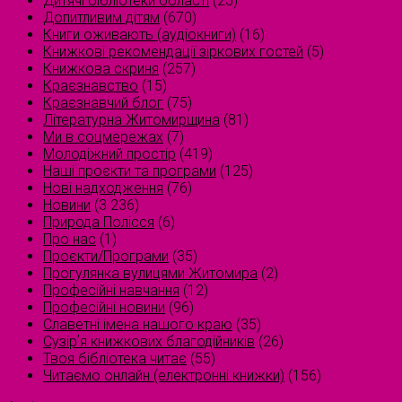
Дитячі бібліотеки області
(25)
Допитливим дітям
(670)
Книги оживають (аудіокниги)
(16)
Книжкові рекомендації зіркових гостей
(5)
Книжкова скриня
(257)
Краєзнавство
(15)
Краєзнавчий блог
(75)
Літературна Житомирщина
(81)
Ми в соцмережах
(7)
Молодіжний простір
(419)
Наші проєкти та програми
(125)
Нові надходження
(76)
Новини
(3 236)
Природа Полісся
(6)
Про нас
(1)
Проєкти/Програми
(35)
Прогулянка вулицями Житомира
(2)
Професійні навчання
(12)
Професійні новини
(96)
Славетні імена нашого краю
(35)
Сузірʼя книжкових благодійників
(26)
Твоя бібліотека читає
(55)
Читаємо онлайн (електронні книжки)
(156)