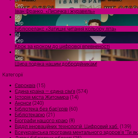
Сер
Іван Франко. «Лисичка і журавель»
06
Сер
Бібліорелакс «Затишні читання кольору літа»
04
Сер
Крок за кроком до цифрової впевненості
01
Сер
Щира подяка нашим добродійникам!
Категорії
Євроквіз
(15)
Єдина країна — єдина сім’я
(574)
Історія міста Житомира
(14)
Анонси
(240)
Бібліотека без бар'єрів
(60)
Бібліотекарю
(21)
Біографи нашого краю
(8)
Відділ інноваційних технологій. Цифровий хаб.
(139)
Всеукраїнська програма ментального здоров'я "Ти як