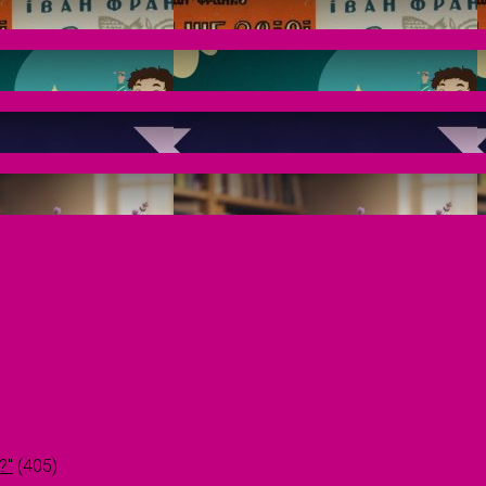
?"
(405)