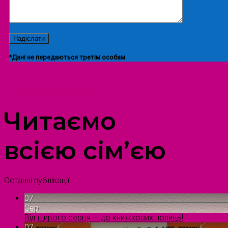
*Дані не передаються третім особам
ПРОСТІР ДОЗВІЛЛЯ ДІТЕЙ ТА ДОРОСЛИХ
Читаємо
всією сім’єю
Останні публікації
07
Сер
Від щирого серця — до книжкових полиць!
07