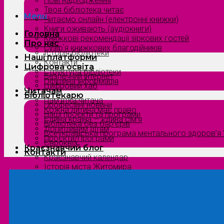
Нові надходження
Твоя бібліотека читає
Menu
Читаємо онлайн (електронні книжки)
Книги оживають (аудіокниги)
Головна
Книжкові рекомендації зіркових гостей
Про нас
Сузірʼя книжкових благодійників
Історія бібліотеки
Наші платформи
Контакти
Цифрова освіта
Структура бібліотеки
Безпечний інтернет
Офіційна інформація
Цифровий хаб
Читачам
Бібліотекарю
Пам’ятка читача
Професійні новини
Кожна дитина має право
Наші проєкти та програми
Єдина країна — єдина сім’я
Бібліотека без бар’єрів
Допитливим дітям
Всеукраїнська програма ментального здоров’я “
Проєкти/Програми
Євроквіз
Краєзнавчий блог
Контакти
Краєзнавчий календар
Історія міста Житомира
Біографи нашого краю
Природа Полісся
Літературна Житомирщина
Славетні імена нашого краю
Menu