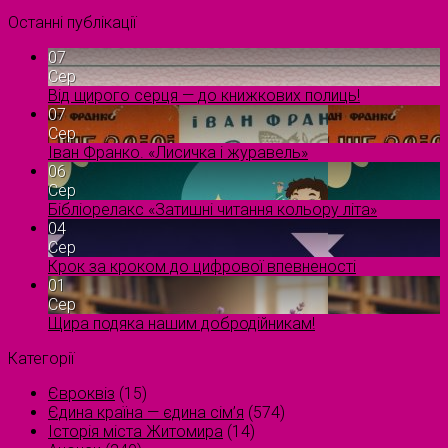
Останні публікації
07
Сер
Від щирого серця — до книжкових полиць!
07
Сер
Іван Франко. «Лисичка і журавель»
06
Сер
Бібліорелакс «Затишні читання кольору літа»
04
Сер
Крок за кроком до цифрової впевненості
01
Сер
Щира подяка нашим добродійникам!
Категорії
Євроквіз
(15)
Єдина країна — єдина сім’я
(574)
Історія міста Житомира
(14)