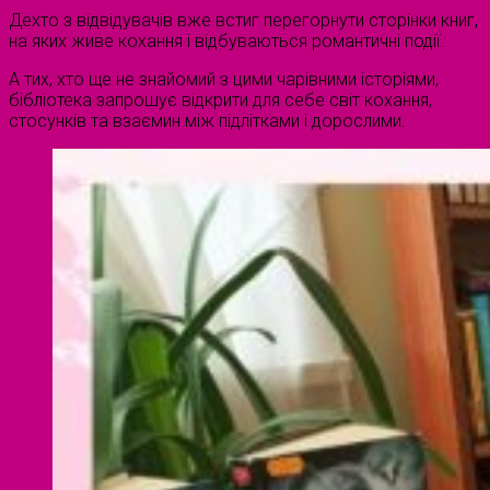
Дехто з відвідувачів вже встиг перегорнути сторінки книг,
на яких живе кохання і відбуваються романтичні події.
А тих, хто ще не знайомий з цими чарівними історіями,
бібліотека запрошує відкрити для себе світ кохання,
стосунків та взаємин між підлітками і дорослими.