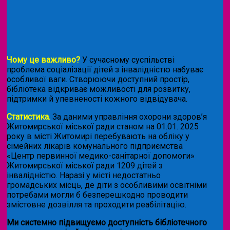
Чому це важливо?
У сучасному суспільстві
проблема соціалізації дітей з інвалідністю набуває
особливої ваги. Створюючи доступний простір,
бібліотека відкриває можливості для розвитку,
підтримки й упевненості кожного відвідувача.
Статистика.
За даними управління охорони здоров’я
Житомирської міської ради станом на 01.01. 2025
року в місті Житомирі перебувають на обліку у
сімейних лікарів комунального підприємства
«Центр первинної медико-санітарної допомоги»
Житомирської міської ради 1209 дітей з
інвалідністю. Наразі у місті недостатньо
громадських місць, де діти з особливими освітніми
потребами могли б безперешкодно проводити
змістовне дозвілля та проходити реабілітацію.
Ми системно підвищуємо доступність бібліотечного