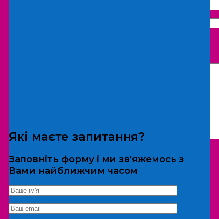
Що бажаєте замовити:
Екскурсія
Локація
Які маєте запитання?
Заповніть форму і ми зв'яжемось з
Вами найближчим часом
*Дані не передаються третім особам
Екскурсія/локація