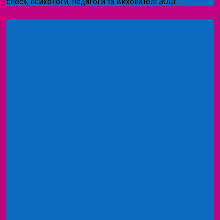
спес»;
психологи, педагоги та вихователі ЗОШ.