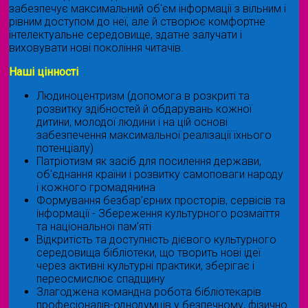
забезпечує максимальний об'єм інформації з вільним і
рівним доступом до неї, але й створює комфортне
інтелектуальне середовище, здатне залучати і
виховувати нові покоління читачів.
Наші цінності
Людиноцентризм (допомога в розкриті та
розвитку здібностей й обдарувань кожної
дитини, молодої людини і на цій основі
забезпечення максимальної реалізації їхнього
потенціалу)
Патріотизм як засіб для посилення держави,
об'єднання країни і розвитку самоповаги народу
і кожного громадянина
Формування безбар’єрних просторів, сервісів та
інформації - Збереження культурного розмаїття
та національної пам’яті
Відкритість та доступність дієвого культурного
середовища бібліотеки, що творить нові ідеї
через активні культурні практики, зберігає і
переосмислює спадщину
Злагоджена командна робота бібліотекарів
професіоналів-однодумців у безпечному, фізично