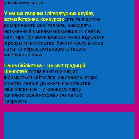
у кожному серці.
У наших творчих і літературних клубах,
артмайстернях, конкурсах
діти та підлітки
розкривають свої таланти, знаходять
натхнення й сміливо відкривають світові
свої мрії. Тут вони вчаться тонко відчувати
й розуміти мистецтво, бачити красу в слові,
звуці та образі, розвивають творче
мислення й уяву.
Наша бібліотека – це світ традицій і
цінностей
, тепла й натхнення, де
формується світогляд, оживають історії,
зростає любов до книги й мистецтва. І
найголовніше – у кожному серці
запалюється й яскраво сяє світло
творчості.