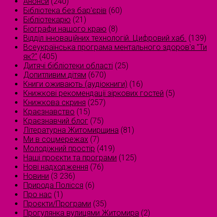
Анонси
(240)
Бібліотека без бар'єрів
(60)
Бібліотекарю
(21)
Біографи нашого краю
(8)
Відділ інноваційних технологій. Цифровий хаб.
(139)
Всеукраїнська програма ментального здоров'я "Ти
як?"
(405)
Дитячі бібліотеки області
(25)
Допитливим дітям
(670)
Книги оживають (аудіокниги)
(16)
Книжкові рекомендації зіркових гостей
(5)
Книжкова скриня
(257)
Краєзнавство
(15)
Краєзнавчий блог
(75)
Літературна Житомирщина
(81)
Ми в соцмережах
(7)
Молодіжний простір
(419)
Наші проєкти та програми
(125)
Нові надходження
(76)
Новини
(3 236)
Природа Полісся
(6)
Про нас
(1)
Проєкти/Програми
(35)
Прогулянка вулицями Житомира
(2)