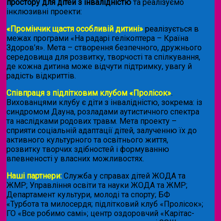
простору для дітей з інвалідністю
та реалізуємо
інклюзивні проекти:
«Промінчик щастя особливій дитині»
реалізується в
межах програми «На радарі гелікоптера – Країна
Здоров’я». Мета – створення безпечного, дружнього
середовища для розвитку, творчості та спілкування,
де кожна дитина може відчути підтримку, увагу й
радість відкриттів.
Співпраця з підлітковим клубом «Пролісок»
.
Вихованцями клубу є діти з інвалідністю, зокрема: із
синдромом Дауна, розладами аутистичного спектра
та наслідками родових травм. Мета проекту –
сприяти соціальній адаптації дітей, залученню їх до
активного культурного та освітнього життя,
розвитку творчих здібностей і формуванню
впевненості у власних можливостях.
Наші партнери:
Служба у справах дітей ЖОДА та
ЖМР; Управління освіти та науки ЖОДА та ЖМР;
Департамент культури, молоді та спорту; БФ
«Турбота та милосердя; підлітковий клуб «Пролісок»;
ГО «Все робимо самі»; центр оздоровчий «Карітас-