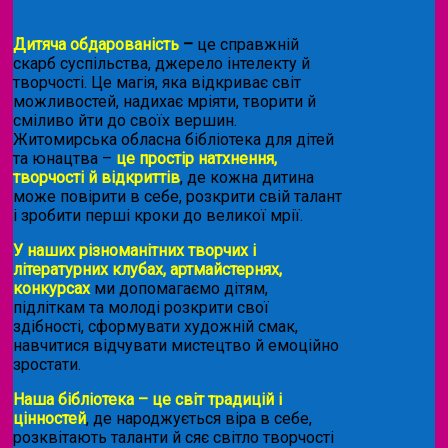
Дитяча обдарованість
–
це справжній
скарб суспільства, джерело інтелекту й
творчості. Це магія, яка відкриває світ
можливостей, надихає мріяти, творити й
сміливо йти до своїх вершин.
Житомирська обласна бібліотека для дітей
та юнацтва –
це простір натхнення,
творчості й відкриттів
, де кожна дитина
може повірити в себе, розкрити свій талант
і зробити перші кроки до великої мрії.
У наших різноманітних творчих і
літературних клубах, артмайстернях,
конкурсах
ми допомагаємо дітям,
підліткам та молоді розкрити свої
здібності, сформувати художній смак,
навчитися відчувати мистецтво й емоційно
зростати.
Наша бібліотека – це світ традицій і
цінностей
, де народжується віра в себе,
розквітають таланти й сяє світло творчості