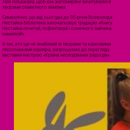
Ліля побажала, щоб юні житомиряни зачитувалися
творами славетного земляка.
Символічно, що від сьогодні до 95-річчя Всеволода
Нестайка бібліотека започатковує традицію «Книгу
Нестайка почитай, пофантазуй і сонячного зайчика
намалюй!».
А тих, хто ще не знайомий із творами та казковими
персонажами ювіляра, запрошуємо до перегляду
виставки-настрою «Країна несподіваних радощів».