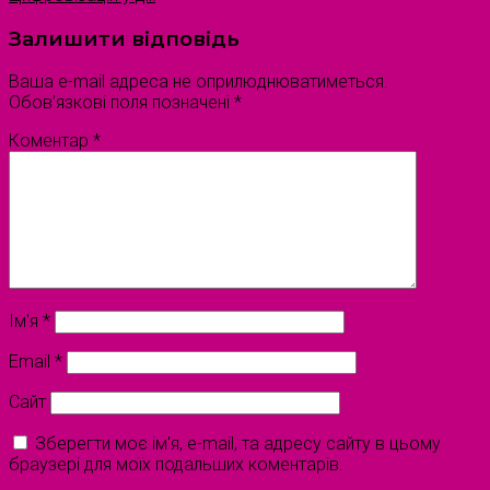
Залишити відповідь
Ваша e-mail адреса не оприлюднюватиметься.
Обов’язкові поля позначені
*
Коментар
*
Ім'я
*
Email
*
Сайт
Зберегти моє ім'я, e-mail, та адресу сайту в цьому
браузері для моїх подальших коментарів.