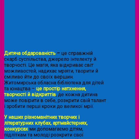
Дитяча обдарованість
–
це справжній
скарб суспільства, джерело інтелекту й
творчості. Це магія, яка відкриває світ
можливостей, надихає мріяти, творити й
сміливо йти до своїх вершин.
Житомирська обласна бібліотека для дітей
та юнацтва –
це простір натхнення,
творчості й відкриттів
, де кожна дитина
може повірити в себе, розкрити свій талант
і зробити перші кроки до великої мрії.
У наших різноманітних творчих і
літературних клубах, артмайстернях,
конкурсах
ми допомагаємо дітям,
підліткам та молоді розкрити свої