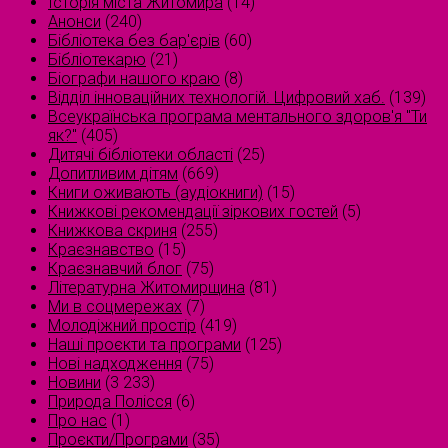
Історія міста Житомира
(14)
Анонси
(240)
Бібліотека без бар'єрів
(60)
Бібліотекарю
(21)
Біографи нашого краю
(8)
Відділ інноваційних технологій. Цифровий хаб.
(139)
Всеукраїнська програма ментального здоров'я "Ти
як?"
(405)
Дитячі бібліотеки області
(25)
Допитливим дітям
(669)
Книги оживають (аудіокниги)
(15)
Книжкові рекомендації зіркових гостей
(5)
Книжкова скриня
(255)
Краєзнавство
(15)
Краєзнавчий блог
(75)
Літературна Житомирщина
(81)
Ми в соцмережах
(7)
Молодіжний простір
(419)
Наші проєкти та програми
(125)
Нові надходження
(75)
Новини
(3 233)
Природа Полісся
(6)
Про нас
(1)
Проєкти/Програми
(35)