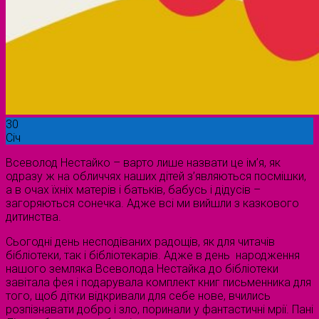
30
Січ
Всеволод Нестайко – варто лише назвати це ім’я, як
одразу ж на обличчях наших дітей з’являються посмішки,
а в очах їхніх матерів і батьків, бабусь і дідусів –
загоряються сонечка. Адже всі ми вийшли з казкового
дитинства.
Сьогодні день несподіваних радощів, як для читачів
бібліотеки, так і бібліотекарів. Адже в день народження
нашого земляка Всеволода Нестайка до бібліотеки
завітала фея і подарувала комплект книг письменника для
того, щоб дітки відкривали для себе нове, вчились
розпізнавати добро і зло, поринали у фантастичні мрії. Пані