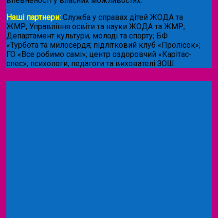
впевненості у власних можливостях.
Наші партнери:
Служба у справах дітей ЖОДА та
ЖМР; Управління освіти та науки ЖОДА та ЖМР;
Департамент культури, молоді та спорту; БФ
«Турбота та милосердя; підлітковий клуб «Пролісок»;
ГО «Все робимо самі»; центр оздоровчий «Карітас-
спес»;
психологи, педагоги та вихователі ЗОШ.