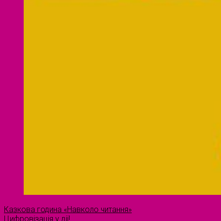
Казкова година «Навколо читання»
Цифровізація у дії!