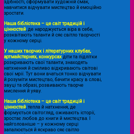
здібності, сформувати художній смак,
навчитися відчувати мистецтво й емоційно
зростати.
Наша бібліотека – це світ традицій і
цінностей
, де народжується віра в себе,
розквітають таланти й сяє світло творчості
у кожному серці.
У наших творчих і літературних клубах,
артмайстернях, конкурсах
діти та підлітки
розкривають свої таланти, знаходять
натхнення й сміливо відкривають світові
свої мрії. Тут вони вчаться тонко відчувати
й розуміти мистецтво, бачити красу в слові,
звуці та образі, розвивають творче
мислення й уяву.
Наша бібліотека – це світ традицій і
цінностей
, тепла й натхнення, де
формується світогляд, оживають історії,
зростає любов до книги й мистецтва. І
найголовніше – у кожному серці
запалюється й яскраво сяє світло