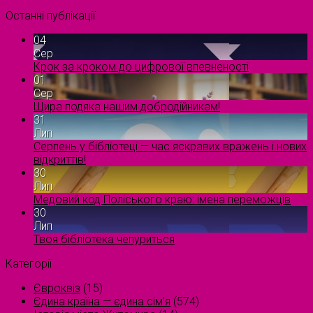
Останні публікації
04
Сер
Крок за кроком до цифрової впевненості
01
Сер
Щира подяка нашим добродійникам!
31
Лип
Серпень у бібліотеці — час яскравих вражень і нових
відкриттів!
30
Лип
Медовий код Поліського краю: імена переможців
30
Лип
Твоя бібліотека чепуриться
Категорії
Євроквіз
(15)
Єдина країна — єдина сім’я
(574)