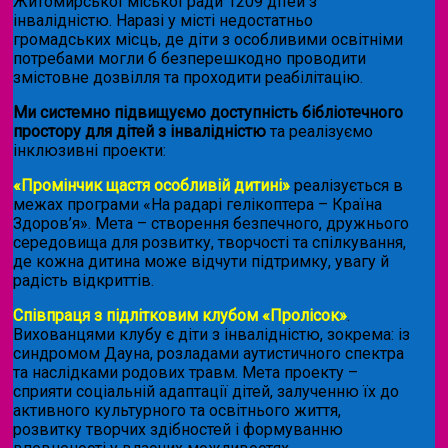
Житомирської міської ради 1209 дітей з
інвалідністю. Наразі у місті недостатньо
громадських місць, де діти з особливими освітніми
потребами могли б безперешкодно проводити
змістовне дозвілля та проходити реабілітацію.
Ми системно підвищуємо доступність бібліотечного
простору для дітей з інвалідністю
та реалізуємо
інклюзивні проекти:
«Промінчик щастя особливій дитині»
реалізується в
межах програми «На радарі гелікоптера – Країна
Здоров’я». Мета – створення безпечного, дружнього
середовища для розвитку, творчості та спілкування,
де кожна дитина може відчути підтримку, увагу й
радість відкриттів.
Співпраця з підлітковим клубом «Пролісок»
.
Вихованцями клубу є діти з інвалідністю, зокрема: із
синдромом Дауна, розладами аутистичного спектра
та наслідками родових травм. Мета проекту –
сприяти соціальній адаптації дітей, залученню їх до
активного культурного та освітнього життя,
розвитку творчих здібностей і формуванню