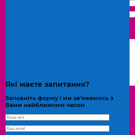
Що бажаєте замовити:
Екскурсія
Локація
Які маєте запитання?
Заповніть форму і ми зв'яжемось з
Вами найближчим часом
*Дані не передаються третім особам
Екскурсія/локація