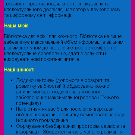
творчості, креативної діяльності, спілкування та
інтелектуального дозвілля, навігатор у друкованому
та цифровому світі інформації.
Наша місія
Бібліотека для всіх і для кожного. Бібліотека не лише
забезпечує максимальний об'єм інформації з вільним і
рівним доступом до неї, але й створює комфортне
інтелектуальне середовище, здатне залучати і
виховувати нові покоління читачів.
Наші цінності
Людиноцентризм (допомога в розкриті та
розвитку здібностей й обдарувань кожної
дитини, молодої людини і на цій основі
забезпечення максимальної реалізації їхнього
потенціалу)
Патріотизм як засіб для посилення держави,
об'єднання країни і розвитку самоповаги народу
і кожного громадянина
Формування безбар’єрних просторів, сервісів та
інформації - Збереження культурного розмаїття