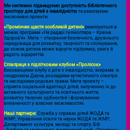
Ми системно підвищуємо доступність бібліотечного
простору для дітей з інвалідністю
та реалізуємо
інклюзивні проекти:
«Промінчик щастя особливій дитині»
реалізується в
межах програми «На радарі гелікоптера – Країна
Здоров’я». Мета – створення безпечного, дружнього
середовища для розвитку, творчості та спілкування,
де кожна дитина може відчути підтримку, увагу й
радість відкриттів.
Співпраця з підлітковим клубом «Пролісок»
.
Вихованцями клубу є діти з інвалідністю, зокрема: із
синдромом Дауна, розладами аутистичного спектра
та наслідками родових травм. Мета проекту –
сприяти соціальній адаптації дітей, залученню їх до
активного культурного та освітнього життя,
розвитку творчих здібностей і формуванню
впевненості у власних можливостях.
Наші партнери:
Служба у справах дітей ЖОДА та
ЖМР; Управління освіти та науки ЖОДА та ЖМР;
Департамент культури, молоді та спорту; БФ
«Турбота та милосердя; підлітковий клуб «Пролісок»;