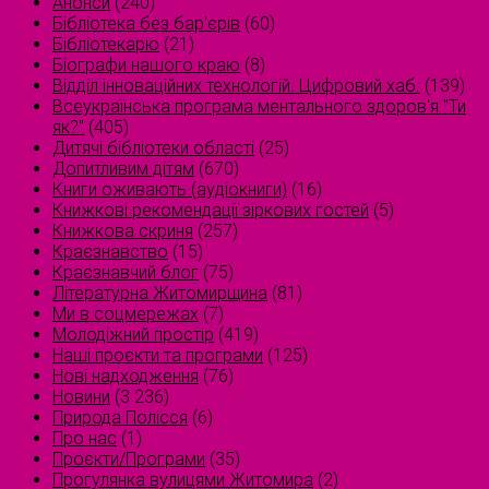
Анонси
(240)
Бібліотека без бар'єрів
(60)
Бібліотекарю
(21)
Біографи нашого краю
(8)
Відділ інноваційних технологій. Цифровий хаб.
(139)
Всеукраїнська програма ментального здоров'я "Ти
як?"
(405)
Дитячі бібліотеки області
(25)
Допитливим дітям
(670)
Книги оживають (аудіокниги)
(16)
Книжкові рекомендації зіркових гостей
(5)
Книжкова скриня
(257)
Краєзнавство
(15)
Краєзнавчий блог
(75)
Літературна Житомирщина
(81)
Ми в соцмережах
(7)
Молодіжний простір
(419)
Наші проєкти та програми
(125)
Нові надходження
(76)
Новини
(3 236)
Природа Полісся
(6)
Про нас
(1)
Проєкти/Програми
(35)
Прогулянка вулицями Житомира
(2)