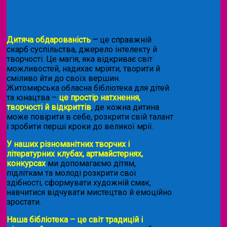
Дитяча обдарованість
–
це справжній
скарб суспільства, джерело інтелекту й
творчості. Це магія, яка відкриває світ
можливостей, надихає мріяти, творити й
сміливо йти до своїх вершин.
Житомирська обласна бібліотека для дітей
та юнацтва –
це простір натхнення,
творчості й відкриттів
, де кожна дитина
може повірити в себе, розкрити свій талант
і зробити перші кроки до великої мрії.
У наших різноманітних творчих і
літературних клубах, артмайстернях,
конкурсах
ми допомагаємо дітям,
підліткам та молоді розкрити свої
здібності, сформувати художній смак,
навчитися відчувати мистецтво й емоційно
зростати.
Наша бібліотека – це світ традицій і