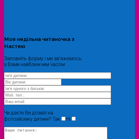
Моя
недільна читаночка
з
Настею
Заповніть форму і ми зв'яжемось
з Вами найближчим часом
Чи даєте Ви дозвіл на
фотозйомку дитини?
Так
Ні