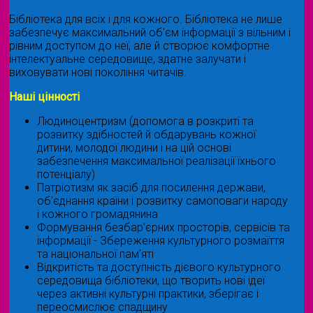
Бібліотека для всіх і для кожного. Бібліотека не лише
забезпечує максимальний об'єм інформації з вільним і
рівним доступом до неї, але й створює комфортне
інтелектуальне середовище, здатне залучати і
виховувати нові покоління читачів.
Наші цінності
Людиноцентризм (допомога в розкриті та
розвитку здібностей й обдарувань кожної
дитини, молодої людини і на цій основі
забезпечення максимальної реалізації їхнього
потенціалу)
Патріотизм як засіб для посилення держави,
об'єднання країни і розвитку самоповаги народу
і кожного громадянина
Формування безбар’єрних просторів, сервісів та
інформації - Збереження культурного розмаїття
та національної пам’яті
Відкритість та доступність дієвого культурного
середовища бібліотеки, що творить нові ідеї
через активні культурні практики, зберігає і
переосмислює спадщину