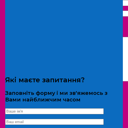
Що бажаєте замовити:
Екскурсія
Локація
Які маєте запитання?
Заповніть форму і ми зв'яжемось з
Вами найближчим часом
*Дані не передаються третім особам
Екскурсія/локація