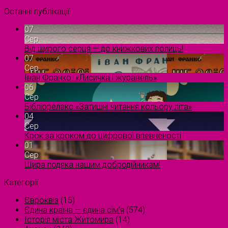
Останні публікації
07
Сер
Від щирого серця — до книжкових полиць!
07
Сер
Іван Франко. «Лисичка і журавель»
06
Сер
Бібліорелакс «Затишні читання кольору літа»
04
Сер
Крок за кроком до цифрової впевненості
01
Сер
Щира подяка нашим добродійникам!
Категорії
Євроквіз
(15)
Єдина країна — єдина сім’я
(574)
Історія міста Житомира
(14)