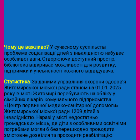
Чому це важливо?
У сучасному суспільстві
проблема соціалізації дітей з інвалідністю набуває
особливої ваги. Створюючи доступний простір,
бібліотека відкриває можливості для розвитку,
підтримки й упевненості кожного відвідувача.
Статистика.
За даними управління охорони здоров’я
Житомирської міської ради станом на 01.01. 2025
року в місті Житомирі перебувають на обліку у
сімейних лікарів комунального підприємства
«Центр первинної медико-санітарної допомоги»
Житомирської міської ради 1209 дітей з
інвалідністю. Наразі у місті недостатньо
громадських місць, де діти з особливими освітніми
потребами могли б безперешкодно проводити
змістовне дозвілля та проходити реабілітацію.