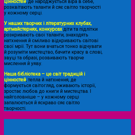
цінностей
, де народжується віра в себе,
розквітають таланти й сяє світло творчості
у кожному серці.
У наших творчих і літературних клубах,
артмайстернях, конкурсах
діти та підлітки
розкривають свої таланти, знаходять
натхнення й сміливо відкривають світові
свої мрії. Тут вони вчаться тонко відчувати
й розуміти мистецтво, бачити красу в слові,
звуці та образі, розвивають творче
мислення й уяву.
Наша бібліотека – це світ традицій і
цінностей
, тепла й натхнення, де
формується світогляд, оживають історії,
зростає любов до книги й мистецтва. І
найголовніше – у кожному серці
запалюється й яскраво сяє світло
творчості.