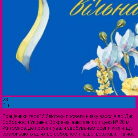
23
Січ
Працівники твоєї бібліотеки провели низку заходів до Дня
Соборності України. Зокрема, завітали до ліцею № 28 м.
Житомира, де презентували здобувачам освіти книги, що
розкривають шлях до соборності нашої держави. Під час