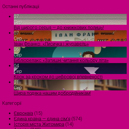
Останні публікації
07
Сер
Від щирого серця — до книжкових полиць!
07
Сер
Іван Франко. «Лисичка і журавель»
06
Сер
Бібліорелакс «Затишні читання кольору літа»
04
Сер
Крок за кроком до цифрової впевненості
01
Сер
Щира подяка нашим добродійникам!
Категорії
Євроквіз
(15)
Єдина країна — єдина сім’я
(574)
Історія міста Житомира
(14)