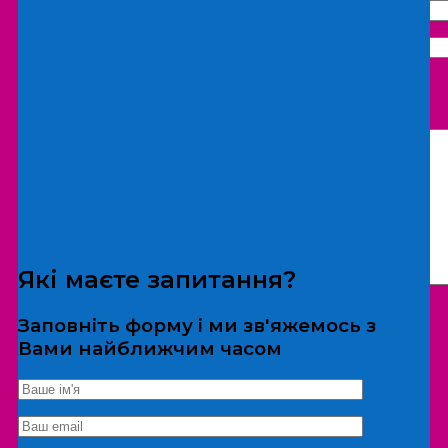
Що бажаєте замовити:
Екскурсія
Локація
Які маєте запитання?
Заповніть форму і ми зв'яжемось з
Вами найближчим часом
*Дані не передаються третім особам
Екскурсія/локація