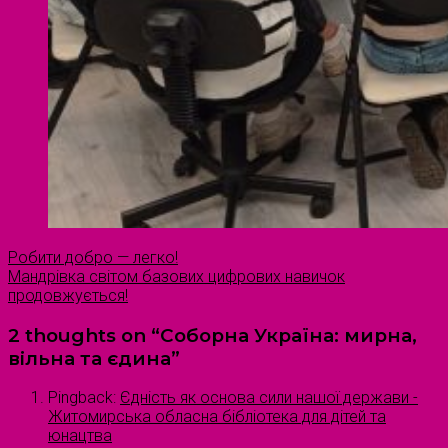
Робити добро — легко!
Мандрівка світом базових цифрових навичок
продовжується!
2 thoughts on “
Соборна Україна: мирна,
вільна та єдина
”
Pingback:
Єдність як основа сили нашої держави -
Житомирська обласна бібліотека для дітей та
юнацтва