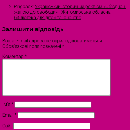
Pingback:
Український історичний реквієм «Об’єднані
жагою до свободи» - Житомирська обласна
бібліотека для дітей та юнацтва
Залишити відповідь
Ваша e-mail адреса не оприлюднюватиметься.
Обов’язкові поля позначені
*
Коментар
*
Ім'я
*
Email
*
Сайт