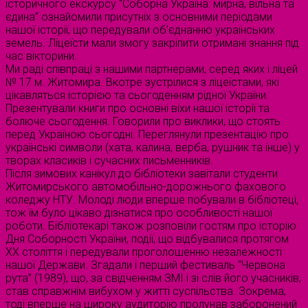
історичного екскурсу “Соборна Україна: мирна, вільна та
єдина” ознайомили присутніх з основними періодами
нашої історії, що передували об’єднанню українських
земель. Ліцеїсти мали змогу закріпити отримані знання під
час вікторини.
Ми раді співпраці з нашими партнерами, серед яких і ліцей
№ 17 м. Житомира. Вкотре зустрілися з ліцеїстами, які
цікавляться історією та сьогоденням рідної України.
Презентували книги про основні віхи нашої історії та
болюче сьогодення. Говорили про виклики, що стоять
перед Україною сьогодні. Переглянули презентацію про
українські символи (хата, калина, верба, рушник та інше) у
творах класиків і сучасних письменників.
Після зимових канікул до бібліотеки завітали студенти
Житомирського автомобільно-дорожнього фахового
коледжу НТУ. Молоді люди вперше побували в бібліотеці,
тож їм було цікаво дізнатися про особливості нашої
роботи. Бібліотекарі також розповіли гостям про історію
Дня Соборності України, події, що відбувалися протягом
ХХ століття і передували проголошенню незалежності
нашої Держави. Згадали і перший фестиваль “Червона
рута” (1989), що, за свідченням ЗМІ і зі слів його учасників,
став справжнім вибухом у житті суспільства. Зокрема,
тоді вперше на широку аудиторію пролунав заборонений