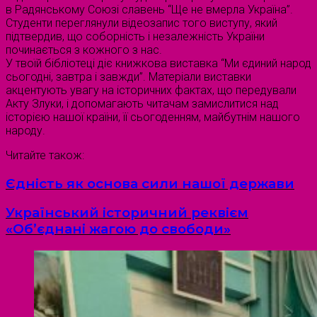
в Радянському Союзі славень “Ще не вмерла Україна”.
Студенти переглянули відеозапис того виступу, який
підтвердив, що соборність і незалежність України
починається з кожного з нас.
У твоїй бібліотеці діє книжкова виставка “Ми єдиний народ
сьогодні, завтра і завжди”. Матеріали виставки
акцентують увагу на історичних фактах, що передували
Акту Злуки, і допомагають читачам замислитися над
історією нашої країни, її сьогоденням, майбутнім нашого
народу.
Читайте також:
Єдність як основа сили нашої держави
Український історичний реквієм
«Об’єднані жагою до свободи»