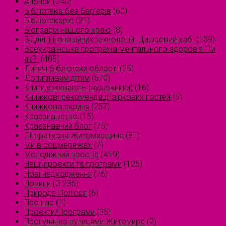
Анонси
(240)
Бібліотека без бар'єрів
(60)
Бібліотекарю
(21)
Біографи нашого краю
(8)
Відділ інноваційних технологій. Цифровий хаб.
(139)
Всеукраїнська програма ментального здоров'я "Ти
як?"
(405)
Дитячі бібліотеки області
(25)
Допитливим дітям
(670)
Книги оживають (аудіокниги)
(16)
Книжкові рекомендації зіркових гостей
(5)
Книжкова скриня
(257)
Краєзнавство
(15)
Краєзнавчий блог
(75)
Літературна Житомирщина
(81)
Ми в соцмережах
(7)
Молодіжний простір
(419)
Наші проєкти та програми
(125)
Нові надходження
(76)
Новини
(3 236)
Природа Полісся
(6)
Про нас
(1)
Проєкти/Програми
(35)
Прогулянка вулицями Житомира
(2)